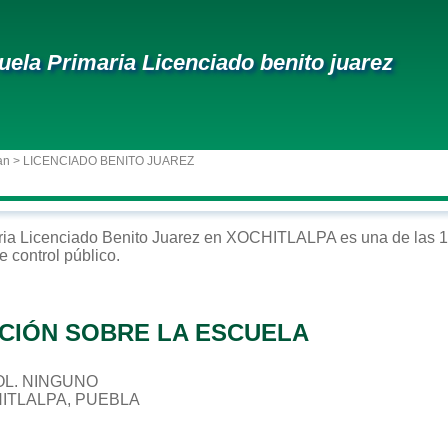
uela Primaria Licenciado benito juarez
an
> LICENCIADO BENITO JUAREZ
ria
Licenciado Benito Juarez
en
XOCHITLALPA
es una de las 1
e control
público
.
CIÓN SOBRE LA ESCUELA
 COL. NINGUNO
HITLALPA, PUEBLA