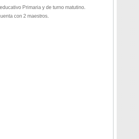
l educativo
Primaria
y de turno
matutino
.
cuenta con 2 maestros.