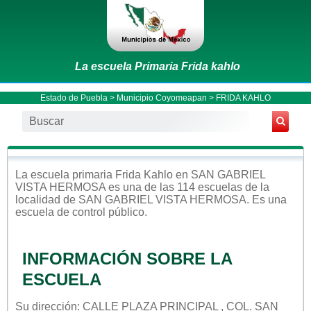
La escuela Primaria Frida kahlo
Estado de Puebla
>
Municipio Coyomeapan
> FRIDA KAHLO
La escuela
primaria
Frida Kahlo
en
SAN GABRIEL
VISTA HERMOSA
es una de las 114 escuelas de la
localidad de
SAN GABRIEL VISTA HERMOSA
. Es una
escuela de control
público
.
INFORMACIÓN SOBRE LA
ESCUELA
Su dirección: CALLE PLAZA PRINCIPAL , COL. SAN