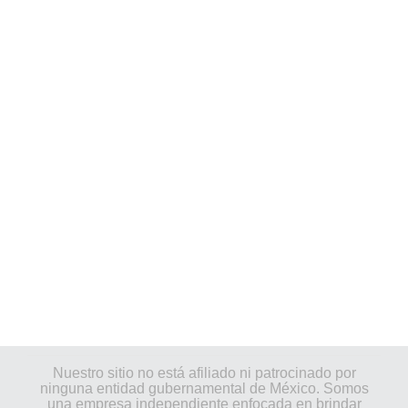
Nuestro sitio no está afiliado ni patrocinado por
ninguna entidad gubernamental de México. Somos
una empresa independiente enfocada en brindar