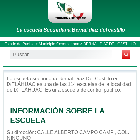
La escuela Secundaria Bernal diaz del castillo
Estado de Puebla
>
Municipio Coyomeapan
> BERNAL DIAZ DEL CASTILLO
La escuela
secundaria
Bernal Diaz Del Castillo
en
IXTLÁHUAC
es una de las 114 escuelas de la localidad
de
IXTLÁHUAC
. Es una escuela de control
público
.
INFORMACIÓN SOBRE LA
ESCUELA
Su dirección: CALLE ALBERTO CAMPO CAMP , COL.
NINGUNO