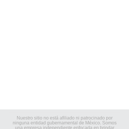
Nuestro sitio no está afiliado ni patrocinado por
ninguna entidad gubernamental de México. Somos
una empresa independiente enfocada en brindar