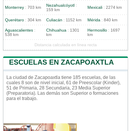
Nezahualcóyotl
:
Monterrey
: 703 km
Mexicali
: 2274 km
159 km
Querétaro
: 304 km
Culiacán
: 1152 km
Mérida
: 840 km
Aguascalientes
:
Chihuahua
: 1301
Hermosillo
: 1697
538 km
km
km
Distancia calculada en línea recta
ESCUELAS EN ZACAPOAXTLA
La ciudad de Zacapoaxtla tiene 185 escuelas, de las
cuales 8 son de nivel inicial, 61 de Preescolar (Kinder),
51 de Primaria, 28 Secundaria, 23 Media Superior
(Preparatoria). Las demás son Superior o formaciones
para el trabajo.