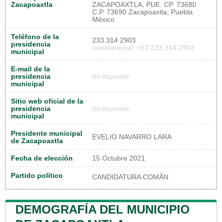
Zacapoaxtla
ZACAPOAXTLA, PUE. CP. 73680
C.P. 73690 Zacapoaxtla, Puebla
México
Teléfono de la
233 314 2903
presidencia
Internacional: +52 233 314 2903
municipal
E-mail de la
presidencia
No disponible
municipal
Sitio web oficial de la
presidencia
No disponible
municipal
Presidente municipal
EVELIO NAVARRO LARA
de Zacapoaxtla
Fecha de elección
15 Octubre 2021
Partido político
CANDIDATURA COMÃN
DEMOGRAFÍA DEL MUNICIPIO