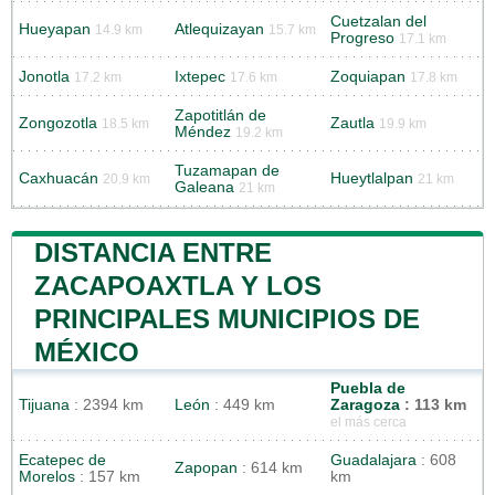
Cuetzalan del
Hueyapan
Atlequizayan
14.9 km
15.7 km
Progreso
17.1 km
Jonotla
Ixtepec
Zoquiapan
17.2 km
17.6 km
17.8 km
Zapotitlán de
Zongozotla
Zautla
18.5 km
19.9 km
Méndez
19.2 km
Tuzamapan de
Caxhuacán
Hueytlalpan
20.9 km
21 km
Galeana
21 km
DISTANCIA ENTRE
ZACAPOAXTLA Y LOS
PRINCIPALES MUNICIPIOS DE
MÉXICO
Puebla de
Tijuana
: 2394 km
León
: 449 km
Zaragoza
: 113 km
el más cerca
Ecatepec de
Guadalajara
: 608
Zapopan
: 614 km
Morelos
: 157 km
km