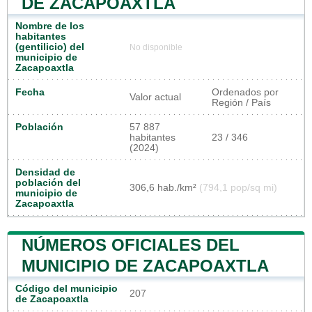
DE ZACAPOAXTLA
Nombre de los
habitantes
(gentilicio) del
No disponible
municipio de
Zacapoaxtla
Fecha
Ordenados por
Valor actual
Región / País
Población
57 887
habitantes
23 / 346
(2024)
Densidad de
población del
306,6 hab./km²
(794,1 pop/sq mi)
municipio de
Zacapoaxtla
NÚMEROS OFICIALES DEL
MUNICIPIO DE ZACAPOAXTLA
Código del municipio
207
de Zacapoaxtla