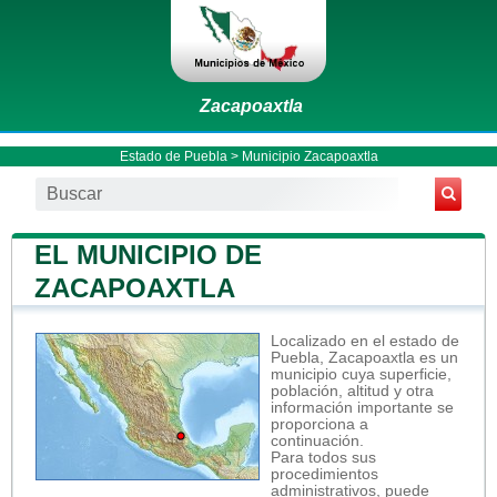
Zacapoaxtla
Estado de Puebla
>
Municipio Zacapoaxtla
EL MUNICIPIO DE
ZACAPOAXTLA
Localizado en el estado de
Puebla, Zacapoaxtla es un
municipio cuya superficie,
población, altitud y otra
información importante se
proporciona a
continuación.
Para todos sus
procedimientos
administrativos, puede