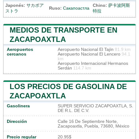
Japonés:
サカポア
Chino:
萨卡波阿斯
Ruso:
Сакапоастла
ストラ
特拉
MEDIOS DE TRANSPORTE EN
ZACAPOAXTLA
Aeropuertos
Aeropuerto Nacional El Tajín
81.9 km
cercanos
Aeropuerto Nacional El Lencero
94.1
km
Aeropuerto Internacional Hermanos
Serdán
114.7 km
LOS PRECIOS DE GASOLINA DE
ZACAPOAXTLA
Gasolinera
SUPER SERVICIO ZACAPOAXTLA, S.
DE R.L. DE C.V.
Dirección
Calle 16 De Septiembre Norte,
Zacapoaxtla, Puebla, 73680, México
Precio regular
20.95$