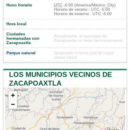
Huso horario
UTC
-6:00 (America/Mexico_City)
Horario de verano : UTC -5:00
Horario de invierno : UTC -6:00
Hora local
Ciudades
Actualmente, el municipio de
hermanadas con
Zacapoaxtla no tiene hermanamiento
Zacapoaxtla
Parque natural
Zacapoaxtla no forma parte de ningún
parque natural
LOS MUNICIPIOS VECINOS DE
ZACAPOAXTLA
+
−