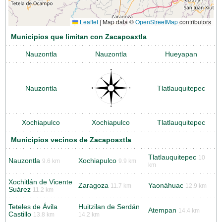
Leaflet
|
Map data ©
OpenStreetMap
contributors
Municipios que limitan con Zacapoaxtla
Nauzontla
Nauzontla
Hueyapan
Nauzontla
Tlatlauquitepec
Xochiapulco
Xochiapulco
Tlatlauquitepec
Municipios vecinos de Zacapoaxtla
Tlatlauquitepec
10
Nauzontla
Xochiapulco
9.6 km
9.9 km
km
Xochitlán de Vicente
Zaragoza
Yaonáhuac
11.7 km
12.9 km
Suárez
11.2 km
Teteles de Ávila
Huitzilan de Serdán
Atempan
14.4 km
Castillo
13.8 km
14.2 km