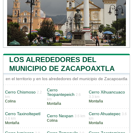
LOS ALREDEDORES DEL
MUNICIPIO DE ZACAPOAXTLA
en el territorio y en los alrededores del municipio de Zacapoaxtla
Cerro
Cerro Chismoso
Cerro Xihuancuaco
2.2
Teopantepeich
2.6
km
3.3 km
km
Colina
Montaña
Montaña
Cerro Taxinoltepetl
Cerro Ahuatepec
3.6
Cerro Nexpan
3.6 km
3.6 km
km
Colina
Montaña
Montaña