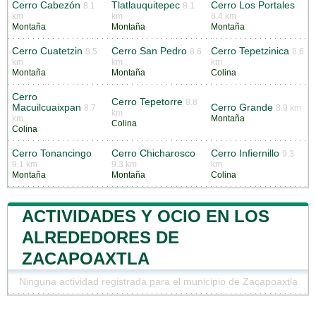
Cerro Cabezón
Tlatlauquitepec
Cerro Los Portales
8.1
8.1
km
km
8.4 km
Montaña
Montaña
Montaña
Cerro Cuatetzin
Cerro San Pedro
Cerro Tepetzinica
8.5
8.6
8.6
km
km
km
Montaña
Montaña
Colina
Cerro
Cerro Tepetorre
8.8
Macuilcuaixpan
Cerro Grande
8.7
8.9 km
km
km
Montaña
Colina
Colina
Cerro Tonancingo
Cerro Chicharosco
Cerro Infiernillo
9.3
9.1 km
9.3 km
km
Montaña
Montaña
Colina
ACTIVIDADES Y OCIO EN LOS
ALREDEDORES DE
ZACAPOAXTLA
Ninguna actividad registrada para el municipio de Zacapoaxtla