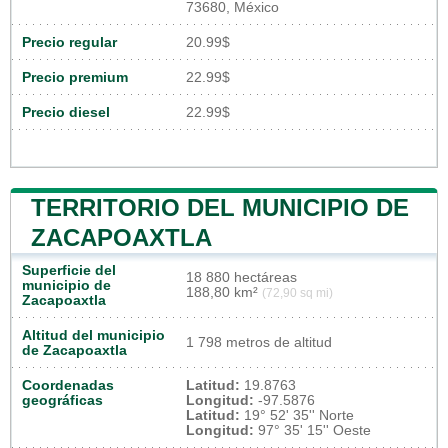
73680, México
Precio regular
20.99$
Precio premium
22.99$
Precio diesel
22.99$
TERRITORIO DEL MUNICIPIO DE
ZACAPOAXTLA
Superficie del
18 880 hectáreas
municipio de
188,80 km²
(72,90 sq mi)
Zacapoaxtla
Altitud del municipio
1 798 metros de altitud
de Zacapoaxtla
Coordenadas
Latitud:
19.8763
geográficas
Longitud:
-97.5876
Latitud:
19° 52' 35'' Norte
Longitud:
97° 35' 15'' Oeste