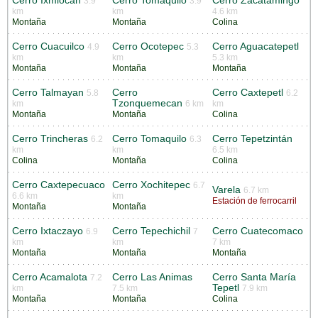
Cerro Ixmiocan
Cerro Tomaquilo
Cerro Zacatamingo
3.9
3.9
km
km
4.6 km
Montaña
Montaña
Colina
Cerro Cuacuilco
Cerro Ocotepec
Cerro Aguacatepetl
4.9
5.3
km
km
5.3 km
Montaña
Montaña
Montaña
Cerro Talmayan
Cerro
Cerro Caxtepetl
5.8
6.2
Tzonquemecan
km
6 km
km
Montaña
Montaña
Colina
Cerro Trincheras
Cerro Tomaquilo
Cerro Tepetzintán
6.2
6.3
km
km
6.5 km
Colina
Montaña
Colina
Cerro Caxtepecuaco
Cerro Xochitepec
6.7
Varela
6.7 km
6.6 km
km
Estación de ferrocarril
Montaña
Montaña
Cerro Ixtaczayo
Cerro Tepechichil
Cerro Cuatecomaco
6.9
7
km
km
7 km
Montaña
Montaña
Montaña
Cerro Acamalota
Cerro Las Animas
Cerro Santa María
7.2
Tepetl
km
7.5 km
7.9 km
Montaña
Montaña
Colina