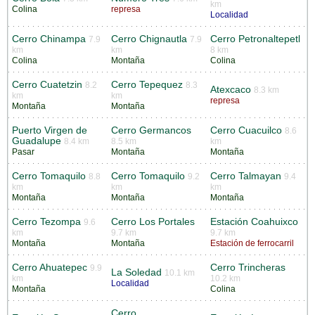
km
Colina
represa
Localidad
Cerro Chinampa
Cerro Chignautla
Cerro Petronaltepetl
7.9
7.9
km
km
8 km
Colina
Montaña
Colina
Cerro Cuatetzin
Cerro Tepequez
8.2
8.3
Atexcaco
8.3 km
km
km
represa
Montaña
Montaña
Puerto Virgen de
Cerro Germancos
Cerro Cuacuilco
8.6
Guadalupe
8.4 km
8.5 km
km
Pasar
Montaña
Montaña
Cerro Tomaquilo
Cerro Tomaquilo
Cerro Talmayan
8.8
9.2
9.4
km
km
km
Montaña
Montaña
Montaña
Cerro Tezompa
Cerro Los Portales
Estación Coahuixco
9.6
km
9.7 km
9.7 km
Montaña
Montaña
Estación de ferrocarril
Cerro Ahuatepec
Cerro Trincheras
9.9
La Soledad
10.1 km
km
10.2 km
Localidad
Montaña
Colina
Cerro