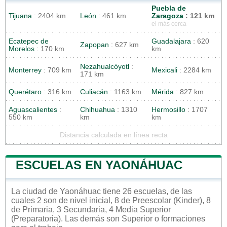
Puebla de
Tijuana
: 2404 km
León
: 461 km
Zaragoza
: 121 km
el más cerca
Ecatepec de
Guadalajara
: 620
Zapopan
: 627 km
Morelos
: 170 km
km
Nezahualcóyotl
:
Monterrey
: 709 km
Mexicali
: 2284 km
171 km
Querétaro
: 316 km
Culiacán
: 1163 km
Mérida
: 827 km
Aguascalientes
:
Chihuahua
: 1310
Hermosillo
: 1707
550 km
km
km
Distancia calculada en línea recta
ESCUELAS EN YAONÁHUAC
La ciudad de Yaonáhuac tiene 26 escuelas, de las
cuales 2 son de nivel inicial, 8 de Preescolar (Kinder), 8
de Primaria, 3 Secundaria, 4 Media Superior
(Preparatoria). Las demás son Superior o formaciones