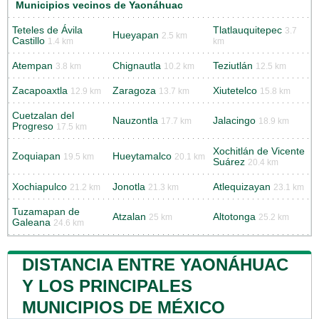
Municipios vecinos de Yaonáhuac
Teteles de Ávila
Tlatlauquitepec
3.7
Hueyapan
2.5 km
Castillo
1.4 km
km
Atempan
Chignautla
Teziutlán
3.8 km
10.2 km
12.5 km
Zacapoaxtla
Zaragoza
Xiutetelco
12.9 km
13.7 km
15.8 km
Cuetzalan del
Nauzontla
Jalacingo
17.7 km
18.9 km
Progreso
17.5 km
Xochitlán de Vicente
Zoquiapan
Hueytamalco
19.5 km
20.1 km
Suárez
20.4 km
Xochiapulco
Jonotla
Atlequizayan
21.2 km
21.3 km
23.1 km
Tuzamapan de
Atzalan
Altotonga
25 km
25.2 km
Galeana
24.6 km
DISTANCIA ENTRE YAONÁHUAC
Y LOS PRINCIPALES
MUNICIPIOS DE MÉXICO