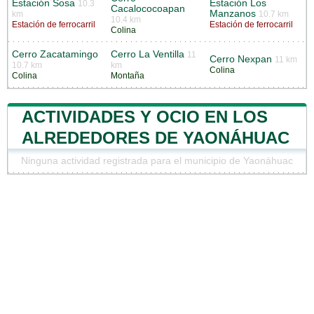
Estación Sosa
Estación Los
10.3
Cacalococoapan
Manzanos
km
10.7 km
10.4 km
Estación de ferrocarril
Estación de ferrocarril
Colina
Cerro Zacatamingo
Cerro La Ventilla
11
Cerro Nexpan
11 km
10.7 km
km
Colina
Colina
Montaña
ACTIVIDADES Y OCIO EN LOS
ALREDEDORES DE YAONÁHUAC
Ninguna actividad registrada para el municipio de Yaonáhuac