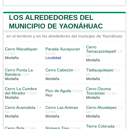
LOS ALREDEDORES DEL
MUNICIPIO DE YAONÁHUAC
en el territorio y en los alrededores del municipio de Yaonáhuac
Cerro
Cerro Macatlayan
Parada Xucayucan
Tamacazintepetl
4.9
3.1 km
3.4 km
km
Montaña
Localidad
Montaña
Cerro Punta La
Cerro Cabezón
Tlatlauquitepec
5.1
5.1
Bandera
5 km
km
km
Montaña
Montaña
Montaña
Cerro La Cumbre
Cerro Ozuma
Pico de Aguila
5.9 km
del Mirador
Toxcaixtac
5.8 km
6.1 km
Pico
Montaña
Montaña
Cerro Acamalota
Cerro Las Animas
Cerro Ahuatepec
6.4
7.2
km
6.8 km
km
Montaña
Montaña
Montaña
Tierra Colorada
7.7
Cerro Bola
Número Tres
7.3 km
7.6 km