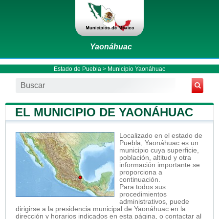
Yaonáhuac
Estado de Puebla
>
Municipio Yaonáhuac
EL MUNICIPIO DE YAONÁHUAC
Localizado en el estado de
Puebla, Yaonáhuac es un
municipio cuya superficie,
población, altitud y otra
información importante se
proporciona a
continuación.
Para todos sus
procedimientos
administrativos, puede
dirigirse a la presidencia municipal de Yaonáhuac en la
dirección y horarios indicados en esta página, o contactar al