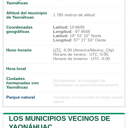
Yaonáhuac
Altitud del municipio
1 785 metros de altitud
de Yaonáhuac
Coordenadas
Latitud:
19.8695
geográficas
Longitud:
-97.4648
Latitud:
19° 52' 10'' Norte
Longitud:
97° 27' 53'' Oeste
Huso horario
UTC
-6:00 (America/Mexico_City)
Horario de verano : UTC -5:00
Horario de invierno : UTC -6:00
Hora local
Ciudades
Actualmente, el municipio de
hermanadas con
Yaonáhuac no tiene hermanamiento
Yaonáhuac
Parque natural
Yaonáhuac no forma parte de ningún parque
natural
LOS MUNICIPIOS VECINOS DE
YAONÁHUAC