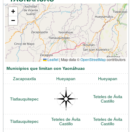
+
−
Leaflet
|
Map data ©
OpenStreetMap
contributors
Municipios que limitan con Yaonáhuac
Zacapoaxtla
Hueyapan
Hueyapan
Teteles de Ávila
Tlatlauquitepec
Castillo
Teteles de Ávila
Teteles de Ávila
Tlatlauquitepec
Castillo
Castillo