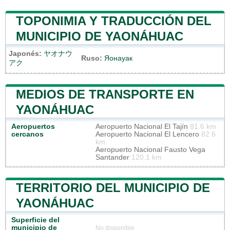
TOPONIMIA Y TRADUCCIÓN DEL
MUNICIPIO DE YAONÁHUAC
Japonés:
ヤオナウ
Ruso:
Яонауак
アク
MEDIOS DE TRANSPORTE EN
YAONÁHUAC
Aeropuertos
Aeropuerto Nacional El Tajín
81.6 km
cercanos
Aeropuerto Nacional El Lencero
82.6
km
Aeropuerto Nacional Fausto Vega
Santander
120.1 km
TERRITORIO DEL MUNICIPIO DE
YAONÁHUAC
Superficie del
municipio de
No disponible