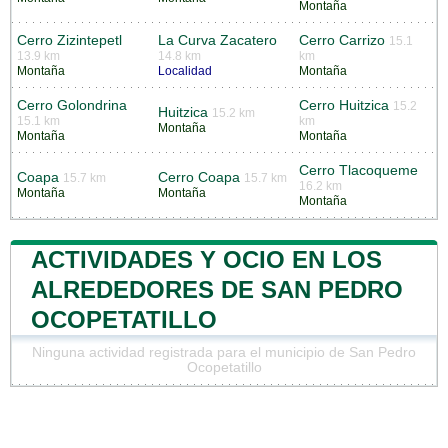
Montaña
Cerro Zizintepetl
La Curva Zacatero
Cerro Carrizo
15.1
13.9 km
14.8 km
km
Montaña
Localidad
Montaña
Cerro Golondrina
Cerro Huitzica
15.2
Huitzica
15.2 km
15.1 km
km
Montaña
Montaña
Montaña
Cerro Tlacoqueme
Coapa
Cerro Coapa
15.7 km
15.7 km
16.2 km
Montaña
Montaña
Montaña
ACTIVIDADES Y OCIO EN LOS
ALREDEDORES DE SAN PEDRO
OCOPETATILLO
Ninguna actividad registrada para el municipio de San Pedro
Ocopetatillo