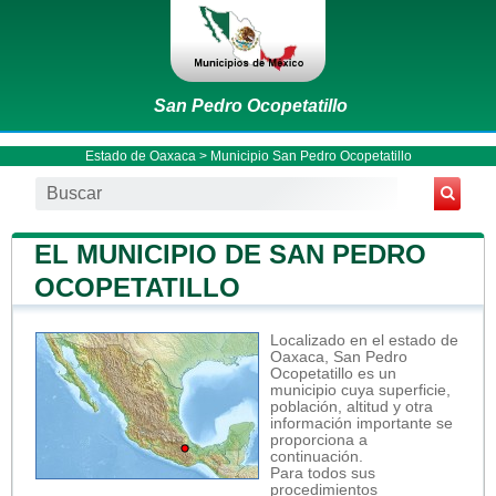
San Pedro Ocopetatillo
Estado de Oaxaca
>
Municipio San Pedro Ocopetatillo
EL MUNICIPIO DE SAN PEDRO
OCOPETATILLO
Localizado en el estado de
Oaxaca, San Pedro
Ocopetatillo es un
municipio cuya superficie,
población, altitud y otra
información importante se
proporciona a
continuación.
Para todos sus
procedimientos