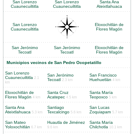
San Lorenzo
San Lorenzo
Santa Ana
Cuaunecuiltitla
Cuaunecuiltitla
Ateixtlahuaca
San Lorenzo
Eloxochitlán de
Cuaunecuiltitla
Flores Magón
San Jerónimo
San Jerónimo
Eloxochitlán de
Tecoatl
Tecoatl
Flores Magón
Municipios vecinos de San Pedro Ocopetatillo
San Lorenzo
San Jerónimo
San Francisco
Cuaunecuiltitla
2.1
Tecoatl
Huehuetlán
2.3 km
4 km
km
Eloxochitlán de
Santa Cruz
Santa María
Flores Magón
Acatepec
Teopoxco
4 km
4.5 km
5 km
Santa Ana
Santiago
San Lucas
Ateixtlahuaca
Texcalcingo
Zoquiapam
5.3 km
5.6 km
5.7 km
San Mateo
Huautla de Jiménez
Santa María
Yoloxochitlán
Chilchotla
6.7 km
9.6 km
10.1 km