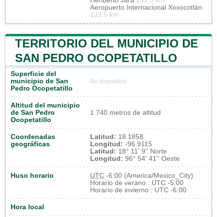
Heriberto Jara
131.3 km
Aeropuerto Internacional Xoxocotlán
133.5 km
TERRITORIO DEL MUNICIPIO DE
SAN PEDRO OCOPETATILLO
Superficie del
municipio de San
No disponible
Pedro Ocopetatillo
Altitud del municipio
de San Pedro
1 740 metros de altitud
Ocopetatillo
Coordenadas
Latitud:
18.1858
geográficas
Longitud:
-96.9115
Latitud:
18° 11' 9'' Norte
Longitud:
96° 54' 41'' Oeste
Huso horario
UTC
-6:00 (America/Mexico_City)
Horario de verano : UTC -5:00
Horario de invierno : UTC -6:00
Hora local