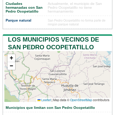
Ciudades
Actualmente, el municipio de San
hermanadas con San
Pedro Ocopetatillo no tiene
Pedro Ocopetatillo
hermanamiento
Parque natural
San Pedro Ocopetatillo no forma parte de
ningún parque natural
LOS MUNICIPIOS VECINOS DE
SAN PEDRO OCOPETATILLO
+
−
Leaflet
|
Map data ©
OpenStreetMap
contributors
Municipios que limitan con San Pedro Ocopetatillo