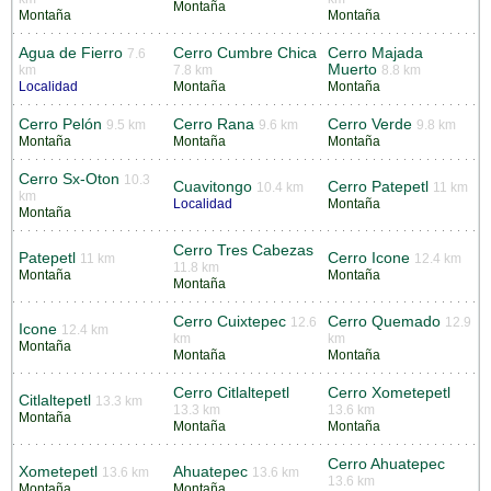
Montaña
Montaña
Montaña
Agua de Fierro
Cerro Cumbre Chica
Cerro Majada
7.6
Muerto
km
7.8 km
8.8 km
Localidad
Montaña
Montaña
Cerro Pelón
Cerro Rana
Cerro Verde
9.5 km
9.6 km
9.8 km
Montaña
Montaña
Montaña
Cerro Sx-Oton
10.3
Cuavitongo
Cerro Patepetl
10.4 km
11 km
km
Localidad
Montaña
Montaña
Cerro Tres Cabezas
Patepetl
Cerro Icone
11 km
12.4 km
11.8 km
Montaña
Montaña
Montaña
Cerro Cuixtepec
Cerro Quemado
12.6
12.9
Icone
12.4 km
km
km
Montaña
Montaña
Montaña
Cerro Citlaltepetl
Cerro Xometepetl
Citlaltepetl
13.3 km
13.3 km
13.6 km
Montaña
Montaña
Montaña
Cerro Ahuatepec
Xometepetl
Ahuatepec
13.6 km
13.6 km
13.6 km
Montaña
Montaña