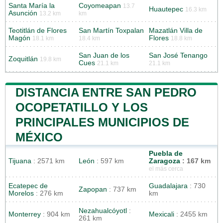
Santa María la
Coyomeapan
13.7
Huautepec
16.3 km
Asunción
13.2 km
km
Teotitlán de Flores
San Martín Toxpalan
Mazatlán Villa de
Magón
Flores
18.1 km
18.4 km
18.8 km
San Juan de los
San José Tenango
Zoquitlán
19.8 km
Cues
21.1 km
21.1 km
DISTANCIA ENTRE SAN PEDRO
OCOPETATILLO Y LOS
PRINCIPALES MUNICIPIOS DE
MÉXICO
Puebla de
Tijuana
: 2571 km
León
: 597 km
Zaragoza
: 167 km
el más cerca
Ecatepec de
Guadalajara
: 730
Zapopan
: 737 km
Morelos
: 276 km
km
Nezahualcóyotl
:
Monterrey
: 904 km
Mexicali
: 2455 km
261 km