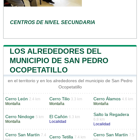
CENTROS DE NIVEL SECUNDARIA
LOS ALREDEDORES DEL
MUNICIPIO DE SAN PEDRO
OCOPETATILLO
en el territorio y en los alrededores del municipio de San Pedro
Ocopetatillo
Cerro León
Cerro Tilio
Cerro Álamos
2.4 km
3.3 km
4.6 km
Montaña
Montaña
Montaña
Salto la Regadera
Cerro Nindoge
El Cañón
5 km
6.3 km
6.8 km
Montaña
Localidad
Localidad
Cerro San Martín
Cerro San Martín
7.4
7.5
Cerro Tetilla
7.4 km
km
km