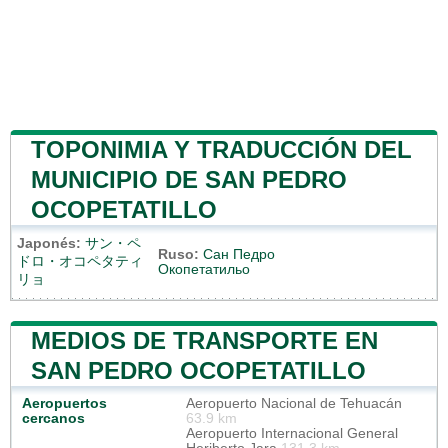
TOPONIMIA Y TRADUCCIÓN DEL
MUNICIPIO DE SAN PEDRO
OCOPETATILLO
Japonés:
サン・ペ
Ruso:
Сан Педро
ドロ・オコペタティ
Окопетатильо
リョ
MEDIOS DE TRANSPORTE EN
SAN PEDRO OCOPETATILLO
Aeropuertos
Aeropuerto Nacional de Tehuacán
cercanos
63.9 km
Aeropuerto Internacional General