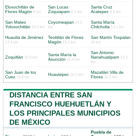
Eloxochitlán de
San Lucas
Santa Cruz
Flores Magón
Zoquiapam
Acatepec
8 km
8.1 km
8.4 km
San Mateo
Coyomeapan
Santa María
10.5
Yoloxochitlán
Chilchotla
10.4 km
km
13.1 km
Huautla de Jiménez
Teotitlán de Flores
San Martín Toxpalan
Magón
13.4 km
15.2 km
16 km
San Antonio
Santa María la
Zoquitlán
Nanahuatipam
16.9 km
19.3
Asunción
16.9 km
km
San Juan de los
Mazatlán Villa de
Huautepec
20.1 km
Cues
Flores
19.6 km
20.3 km
DISTANCIA ENTRE SAN
FRANCISCO HUEHUETLÁN Y
LOS PRINCIPALES MUNICIPIOS
DE MÉXICO
Puebla de