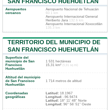
SAN FRANCISCO HUEHUETLÁN
Aeropuertos
Aeropuerto Nacional de Tehuacán
cercanos
60.1 km
Aeropuerto Internacional General
Heriberto Jara
132.6 km
Aeropuerto Internacional Xoxocotlán
135.3 km
TERRITORIO DEL MUNICIPIO DE
SAN FRANCISCO HUEHUETLÁN
Superficie del
municipio de San
1 531 hectáreas
Francisco
15,31 km²
(5,91 sq mi)
Huehuetlán
Altitud del municipio
de San Francisco
1 714 metros de altitud
Huehuetlán
Coordenadas
Latitud:
18.1967
geográficas
Longitud:
-96.9474
Latitud:
18° 11' 48'' Norte
Longitud:
96° 56' 51'' Oeste