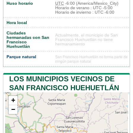
Huso horario
UTC
-6:00 (America/Mexico_City)
Horario de verano : UTC -5:00
Horario de invierno : UTC -6:00
Hora local
Ciudades
Actualmente, el municipio de San
hermanadas con San
Francisco Huehuetlán no tiene
Francisco
hermanamiento
Huehuetlán
Parque natural
San Francisco Huehuetlán no forma parte de
ningún parque natural
LOS MUNICIPIOS VECINOS DE
SAN FRANCISCO HUEHUETLÁN
+
−