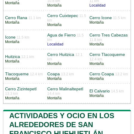
10.8 km
11 km
Montaña
Montaña
Localidad
Cerro Cuixtepec
11.5
Cerro Rana
Cerro Icone
11.1 km
11.5 km
km
Montaña
Montaña
Montaña
Agua de Fierro
Cerro Tres Cabezas
11.5
Icone
11.5 km
km
11.8 km
Montaña
Localidad
Montaña
Cerro Huitzica
Cerro Tlacoqueme
12.1
Huitzica
12.1 km
km
12.4 km
Montaña
Montaña
Montaña
Tlacoqueme
Coapa
Cerro Coapa
12.4 km
13.2 km
13.2 km
Montaña
Montaña
Montaña
Cerro Zizintepetl
Cerro Malinaltepetl
El Calvario
14.5 km
13.3 km
14.4 km
Montaña
Montaña
Montaña
ACTIVIDADES Y OCIO EN LOS
ALREDEDORES DE SAN
FRANCISCO HUEHUETLÁN