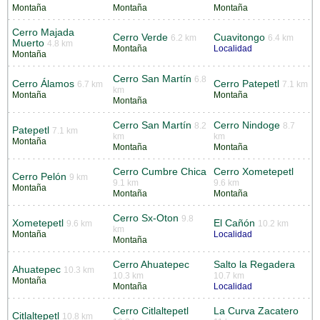
Montaña
Montaña
Montaña
Cerro Majada
Cerro Verde
Cuavitongo
6.2 km
6.4 km
Muerto
4.8 km
Montaña
Localidad
Montaña
Cerro San Martín
6.8
Cerro Álamos
Cerro Patepetl
6.7 km
7.1 km
km
Montaña
Montaña
Montaña
Cerro San Martín
Cerro Nindoge
8.2
8.7
Patepetl
7.1 km
km
km
Montaña
Montaña
Montaña
Cerro Cumbre Chica
Cerro Xometepetl
Cerro Pelón
9 km
9.1 km
9.6 km
Montaña
Montaña
Montaña
Cerro Sx-Oton
9.8
Xometepetl
El Cañón
9.6 km
10.2 km
km
Montaña
Localidad
Montaña
Cerro Ahuatepec
Salto la Regadera
Ahuatepec
10.3 km
10.3 km
10.7 km
Montaña
Montaña
Localidad
Cerro Citlaltepetl
La Curva Zacatero
Citlaltepetl
10.8 km