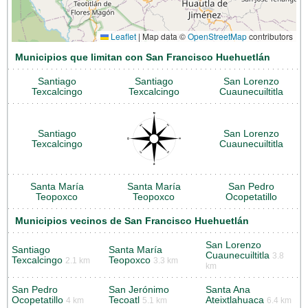
Leaflet
|
Map data ©
OpenStreetMap
contributors
Municipios que limitan con San Francisco Huehuetlán
Santiago
Santiago
San Lorenzo
Texcalcingo
Texcalcingo
Cuaunecuiltitla
Santiago
San Lorenzo
Texcalcingo
Cuaunecuiltitla
Santa María
Santa María
San Pedro
Teopoxco
Teopoxco
Ocopetatillo
Municipios vecinos de San Francisco Huehuetlán
San Lorenzo
Santiago
Santa María
Cuaunecuiltitla
3.8
Texcalcingo
Teopoxco
2.1 km
3.3 km
km
San Pedro
San Jerónimo
Santa Ana
Ocopetatillo
Tecoatl
Ateixtlahuaca
4 km
5.1 km
6.4 km