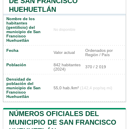
DE SAN FRANCISCO
HUEHUETLÁN
Nombre de los
habitantes
(gentilicio) del
No disponible
municipio de San
Francisco
Huehuetlán
Fecha
Ordenados por
Valor actual
Región / País
Población
842 habitantes
370 / 2 019
(2024)
Densidad de
población del
municipio de San
55,0 hab./km²
(142,4 pop/sq mi)
Francisco
Huehuetlán
NÚMEROS OFICIALES DEL
MUNICIPIO DE SAN FRANCISCO