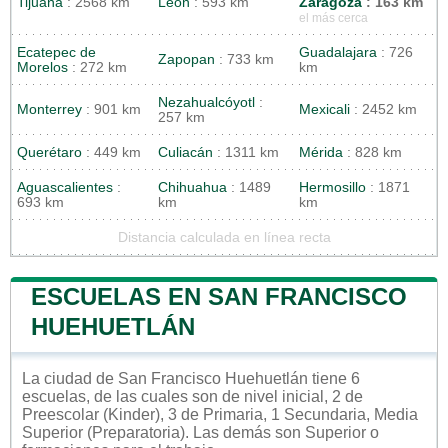
Tijuana
: 2568 km
León
: 593 km
Zaragoza
: 163 km
el más cerca
Ecatepec de
Guadalajara
: 726
Zapopan
: 733 km
Morelos
: 272 km
km
Nezahualcóyotl
:
Monterrey
: 901 km
Mexicali
: 2452 km
257 km
Querétaro
: 449 km
Culiacán
: 1311 km
Mérida
: 828 km
Aguascalientes
:
Chihuahua
: 1489
Hermosillo
: 1871
693 km
km
km
Distancia calculada en línea recta
ESCUELAS EN SAN FRANCISCO
HUEHUETLÁN
La ciudad de San Francisco Huehuetlán tiene 6
escuelas, de las cuales son de nivel inicial, 2 de
Preescolar (Kinder), 3 de Primaria, 1 Secundaria, Media
Superior (Preparatoria). Las demás son Superior o