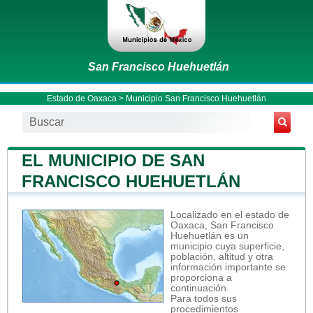
San Francisco Huehuetlán
Estado de Oaxaca
>
Municipio San Francisco Huehuetlán
EL MUNICIPIO DE SAN
FRANCISCO HUEHUETLÁN
Localizado en el estado de
Oaxaca, San Francisco
Huehuetlán es un
municipio cuya superficie,
población, altitud y otra
información importante se
proporciona a
continuación.
Para todos sus
procedimientos