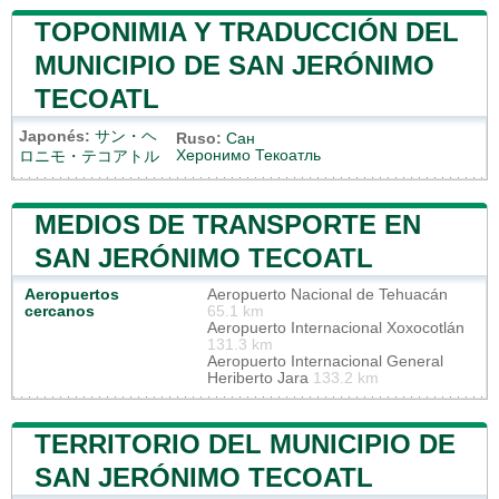
TOPONIMIA Y TRADUCCIÓN DEL
MUNICIPIO DE SAN JERÓNIMO
TECOATL
Japonés:
サン・ヘ
Ruso:
Сан
Херонимо Текоатль
ロニモ・テコアトル
MEDIOS DE TRANSPORTE EN
SAN JERÓNIMO TECOATL
Aeropuertos
Aeropuerto Nacional de Tehuacán
cercanos
65.1 km
Aeropuerto Internacional Xoxocotlán
131.3 km
Aeropuerto Internacional General
Heriberto Jara
133.2 km
TERRITORIO DEL MUNICIPIO DE
SAN JERÓNIMO TECOATL