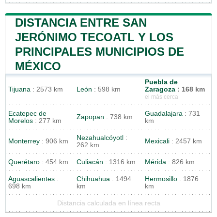
DISTANCIA ENTRE SAN
JERÓNIMO TECOATL Y LOS
PRINCIPALES MUNICIPIOS DE
MÉXICO
Puebla de
Tijuana
: 2573 km
León
: 598 km
Zaragoza
: 168 km
el más cerca
Ecatepec de
Guadalajara
: 731
Zapopan
: 738 km
Morelos
: 277 km
km
Nezahualcóyotl
:
Monterrey
: 906 km
Mexicali
: 2457 km
262 km
Querétaro
: 454 km
Culiacán
: 1316 km
Mérida
: 826 km
Aguascalientes
:
Chihuahua
: 1494
Hermosillo
: 1876
698 km
km
km
Distancia calculada en línea recta