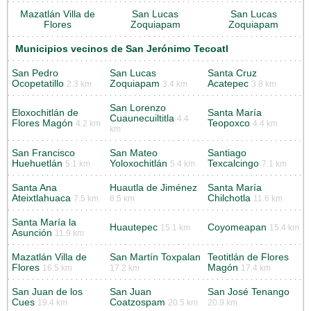
Mazatlán Villa de
San Lucas
San Lucas
Flores
Zoquiapam
Zoquiapam
Municipios vecinos de San Jerónimo Tecoatl
San Pedro
San Lucas
Santa Cruz
Ocopetatillo
Zoquiapam
Acatepec
2.3 km
3.4 km
3.8 km
San Lorenzo
Eloxochitlán de
Santa María
Cuaunecuiltitla
4.4
Flores Magón
Teopoxco
4.2 km
4.4 km
km
San Francisco
San Mateo
Santiago
Huehuetlán
Yoloxochitlán
Texcalcingo
5.1 km
5.4 km
7.1 km
Santa Ana
Huautla de Jiménez
Santa María
Ateixtlahuaca
Chilchotla
7.5 km
8.5 km
11.6 km
Santa María la
Huautepec
Coyomeapan
15.1 km
15.4 km
Asunción
11.9 km
Mazatlán Villa de
San Martín Toxpalan
Teotitlán de Flores
Flores
Magón
16.5 km
17.2 km
17.4 km
San Juan de los
San Juan
San José Tenango
Cues
Coatzospam
19.4 km
20.5 km
20.9 km