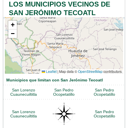
LOS MUNICIPIOS VECINOS DE
SAN JERÓNIMO TECOATL
+
−
Leaflet
|
Map data ©
OpenStreetMap
contributors
Municipios que limitan con San Jerónimo Tecoatl
San Lorenzo
San Pedro
San Pedro
Cuaunecuiltitla
Ocopetatillo
Ocopetatillo
San Lorenzo
San Pedro
Cuaunecuiltitla
Ocopetatillo