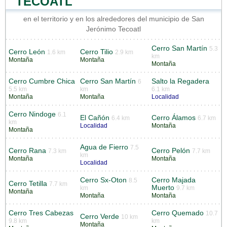
TECOATL
en el territorio y en los alrededores del municipio de San
Jerónimo Tecoatl
Cerro San Martín
5.3
Cerro León
Cerro Tilio
1.6 km
2.9 km
km
Montaña
Montaña
Montaña
Cerro Cumbre Chica
Cerro San Martín
Salto la Regadera
6
5.5 km
km
6.1 km
Montaña
Montaña
Localidad
Cerro Nindoge
6.1
El Cañón
Cerro Álamos
6.4 km
6.7 km
km
Localidad
Montaña
Montaña
Agua de Fierro
7.5
Cerro Rana
Cerro Pelón
7.3 km
7.7 km
km
Montaña
Montaña
Localidad
Cerro Sx-Oton
Cerro Majada
8.5
Cerro Tetilla
7.7 km
Muerto
km
9.7 km
Montaña
Montaña
Montaña
Cerro Tres Cabezas
Cerro Quemado
10.7
Cerro Verde
10 km
9.8 km
km
Montaña