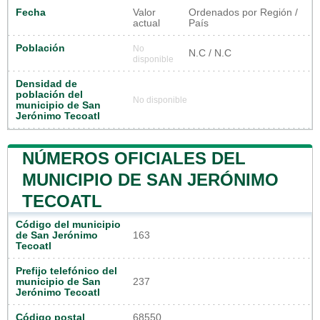
Fecha
Valor
Ordenados por Región /
actual
País
Población
No
N.C / N.C
disponible
Densidad de
población del
No disponible
municipio de San
Jerónimo Tecoatl
NÚMEROS OFICIALES DEL
MUNICIPIO DE SAN JERÓNIMO
TECOATL
Código del municipio
de San Jerónimo
163
Tecoatl
Prefijo telefónico del
municipio de San
237
Jerónimo Tecoatl
Código postal
68550