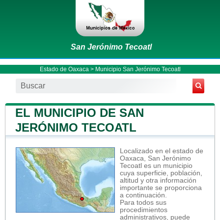
San Jerónimo Tecoatl
Estado de Oaxaca
>
Municipio San Jerónimo Tecoatl
EL MUNICIPIO DE SAN
JERÓNIMO TECOATL
Localizado en el estado de
Oaxaca, San Jerónimo
Tecoatl es un municipio
cuya superficie, población,
altitud y otra información
importante se proporciona
a continuación.
Para todos sus
procedimientos
administrativos, puede