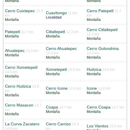
Montaña
Montaña
Cerro Cuixtepec
Cerro Patepetl
10.9
11.7
Cuavitongo
11 km
km
km
Localidad
Montaña
Montaña
Cerro Citlaltepetl
Patepetl
Citlaltepetl
11.7 km
12.3 km
12.3 km
Montaña
Montaña
Montaña
Cerro Ahuatepec
Cerro Golondrina
Ahuatepec
13.3 km
13.3 km
14.4 km
Montaña
Montaña
Montaña
Cerro Xometepetl
Xometepetl
Huitzica
14.5 km
14.6 km
14.5 km
Montaña
Montaña
Montaña
Cerro Huitzica
14.6
Cerro Icone
Icone
14.6 km
14.6 km
km
Montaña
Montaña
Montaña
Cerro Masacon
14.7
Coapa
Cerro Coapa
14.7 km
14.7 km
km
Montaña
Montaña
Montaña
La Curva Zacatero
Cerro Carrizo
15.3
Los Vientos
15.8 km
14.9 km
km