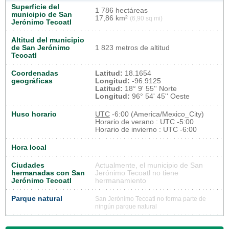
Superficie del
1 786 hectáreas
municipio de San
17,86 km²
(6,90 sq mi)
Jerónimo Tecoatl
Altitud del municipio
de San Jerónimo
1 823 metros de altitud
Tecoatl
Coordenadas
Latitud:
18.1654
geográficas
Longitud:
-96.9125
Latitud:
18° 9' 55'' Norte
Longitud:
96° 54' 45'' Oeste
Huso horario
UTC
-6:00 (America/Mexico_City)
Horario de verano : UTC -5:00
Horario de invierno : UTC -6:00
Hora local
Ciudades
Actualmente, el municipio de San
hermanadas con San
Jerónimo Tecoatl no tiene
Jerónimo Tecoatl
hermanamiento
Parque natural
San Jerónimo Tecoatl no forma parte de
ningún parque natural