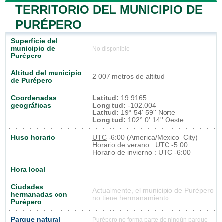
TERRITORIO DEL MUNICIPIO DE
PURÉPERO
Superficie del
municipio de
No disponible
Purépero
Altitud del municipio
2 007 metros de altitud
de Purépero
Coordenadas
Latitud:
19.9165
geográficas
Longitud:
-102.004
Latitud:
19° 54' 59'' Norte
Longitud:
102° 0' 14'' Oeste
Huso horario
UTC
-6:00 (America/Mexico_City)
Horario de verano : UTC -5:00
Horario de invierno : UTC -6:00
Hora local
Ciudades
Actualmente, el municipio de Purépero
hermanadas con
no tiene hermanamiento
Purépero
Parque natural
Purépero no forma parte de ningún parque