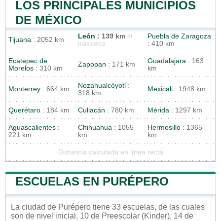
LOS PRINCIPALES MUNICIPIOS
DE MÉXICO
León
: 139 km
Puebla de Zaragoza
el
Tijuana
: 2052 km
: 410 km
más cerca
Ecatepec de
Guadalajara
: 163
Zapopan
: 171 km
Morelos
: 310 km
km
Nezahualcóyotl
:
Monterrey
: 664 km
Mexicali
: 1948 km
318 km
Querétaro
: 184 km
Culiacán
: 780 km
Mérida
: 1297 km
Aguascalientes
:
Chihuahua
: 1055
Hermosillo
: 1365
221 km
km
km
Distancia calculada en línea recta
ESCUELAS EN PURÉPERO
La ciudad de Purépero tiene 33 escuelas, de las cuales
son de nivel inicial, 10 de Preescolar (Kinder), 14 de