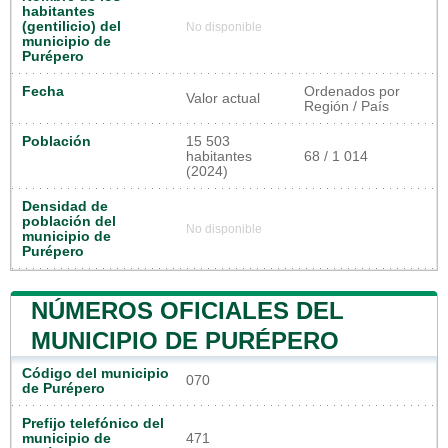
habitantes
(gentilicio) del
No disponible
municipio de
Purépero
Fecha
Ordenados por
Valor actual
Región / País
Población
15 503
habitantes
68 / 1 014
(2024)
Densidad de
población del
No disponible
municipio de
Purépero
NÚMEROS OFICIALES DEL
MUNICIPIO DE PURÉPERO
Código del municipio
070
de Purépero
Prefijo telefónico del
municipio de
471