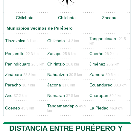
Chilchota
Chilchota
Zacapu
Municipios vecinos de Purépero
Tangancícuaro
21.5
Tlazazalca
Chilchota
8.1 km
14.3 km
km
Penjamillo
Zacapu
Cherán
22.3 km
25.8 km
26.2 km
Panindícuaro
Chirintzio
Jiménez
26.5 km
26.8 km
26.9 km
Zináparo
Nahuatzen
Zamora
28.3 km
30.5 km
30.6 km
Paracho
Jacona
Ecuandureo
30.7 km
31.6 km
33.8 km
Ario
Numarán
Charapan
37.2 km
37.5 km
39.4 km
Tangamandapio
45.5
Coeneo
La Piedad
45.3 km
46.8 km
km
DISTANCIA ENTRE PURÉPERO Y