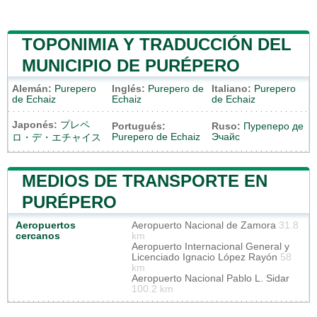
TOPONIMIA Y TRADUCCIÓN DEL
MUNICIPIO DE PURÉPERO
Alemán:
Purepero
Inglés:
Purepero de
Italiano:
Purepero
de Echaiz
Echaiz
de Echaiz
Japonés:
プレペ
Portugués:
Ruso:
Пуреперо де
Purepero de Echaiz
Эчайс
ロ・デ・エチャイス
MEDIOS DE TRANSPORTE EN
PURÉPERO
Aeropuertos
Aeropuerto Nacional de Zamora
31.8
cercanos
km
Aeropuerto Internacional General y
Licenciado Ignacio López Rayón
58
km
Aeropuerto Nacional Pablo L. Sidar
100.2 km