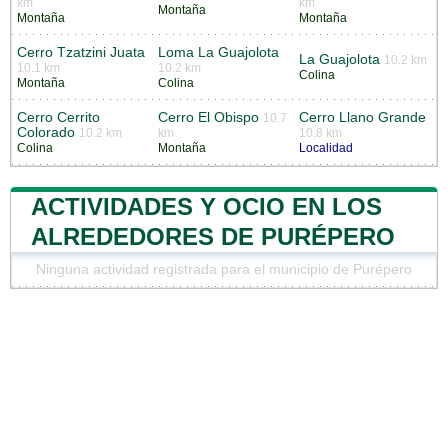
km
km
Montaña
Montaña
Montaña
Cerro Tzatzini Juata
Loma La Guajolota
La Guajolota
10.2 km
10.1 km
10.2 km
Colina
Montaña
Colina
Cerro Cerrito
Cerro El Obispo
Cerro Llano Grande
10.7
Colorado
10.2 km
km
10.8 km
Colina
Montaña
Localidad
ACTIVIDADES Y OCIO EN LOS
ALREDEDORES DE PURÉPERO
Ninguna actividad registrada para el municipio de Purépero