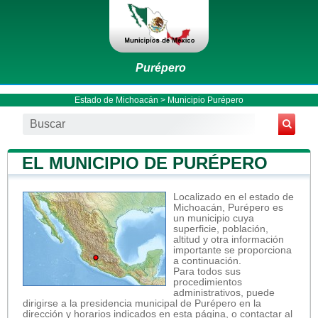
Purépero
Estado de Michoacán
>
Municipio Purépero
EL MUNICIPIO DE PURÉPERO
Localizado en el estado de
Michoacán, Purépero es
un municipio cuya
superficie, población,
altitud y otra información
importante se proporciona
a continuación.
Para todos sus
procedimientos
administrativos, puede
dirigirse a la presidencia municipal de Purépero en la
dirección y horarios indicados en esta página, o contactar al