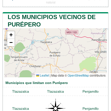
natural
LOS MUNICIPIOS VECINOS DE
PURÉPERO
+
−
Leaflet
|
Map data ©
OpenStreetMap
contributors
Municipios que limitan con Purépero
Tlazazalca
Tlazazalca
Penjamillo
Tlazazalca
Penjamillo