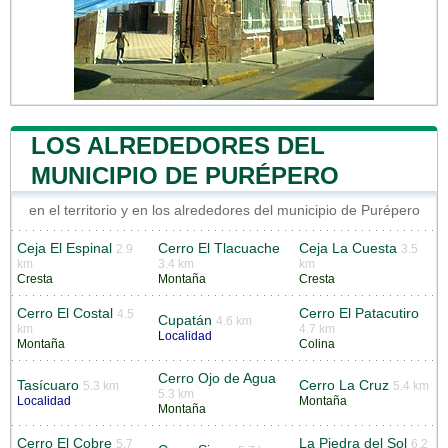
LOS ALREDEDORES DEL
MUNICIPIO DE PURÉPERO
en el territorio y en los alrededores del municipio de Purépero
Ceja El Espinal
Cerro El Tlacuache
Ceja La Cuesta
2.9
3.5
km
3.4 km
km
Cresta
Montaña
Cresta
Cerro El Costal
Cerro El Patacutiro
4.5
Cupatán
4.6 km
km
4.7 km
Localidad
Montaña
Colina
Cerro Ojo de Agua
Tasícuaro
Cerro La Cruz
5.3 km
5.4 km
5.3 km
Localidad
Montaña
Montaña
Cerro El Cobre
La Piedra del Sol
5.7
6.2