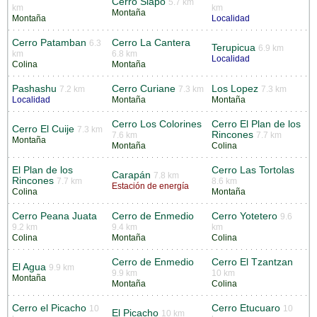
Cerro Siapo
5.7 km
km
km
Montaña
Montaña
Localidad
Cerro Patamban
Cerro La Cantera
6.3
Terupicua
6.9 km
km
6.8 km
Localidad
Colina
Montaña
Pashashu
Cerro Curiane
Los Lopez
7.2 km
7.3 km
7.3 km
Localidad
Montaña
Montaña
Cerro Los Colorines
Cerro El Plan de los
Cerro El Cuije
7.3 km
Rincones
7.6 km
7.7 km
Montaña
Montaña
Colina
El Plan de los
Cerro Las Tortolas
Carapán
7.8 km
Rincones
7.7 km
8.6 km
Estación de energía
Colina
Montaña
Cerro Peana Juata
Cerro de Enmedio
Cerro Yotetero
9.6
9.2 km
9.4 km
km
Colina
Montaña
Colina
Cerro de Enmedio
Cerro El Tzantzan
El Agua
9.9 km
9.9 km
10 km
Montaña
Montaña
Colina
Cerro el Picacho
Cerro Etucuaro
10
10
El Picacho
10 km