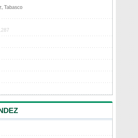
z, Tabasco
 1287
ÉNDEZ