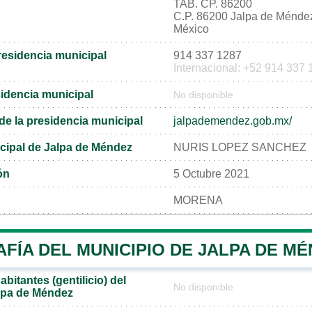
TAB. CP. 86200
C.P. 86200 Jalpa de Ménde
México
residencia municipal
914 337 1287
Internacional: +52 914 337
sidencia municipal
No disponible
l de la presidencia municipal
jalpademendez.gob.mx/
cipal de Jalpa de Méndez
NURIS LOPEZ SANCHEZ
ón
5 Octubre 2021
MORENA
FÍA DEL MUNICIPIO DE JALPA DE M
bitantes (gentilicio) del
No disponible
lpa de Méndez