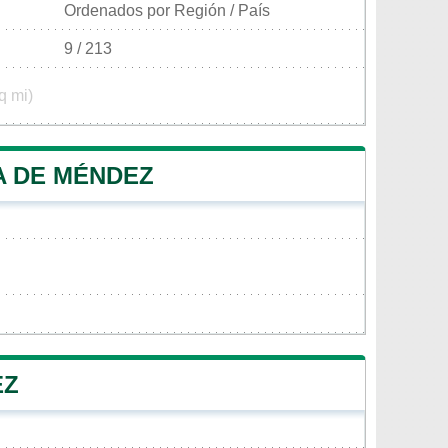
Ordenados por Región / País
9 / 213
q mi)
A DE MÉNDEZ
EZ