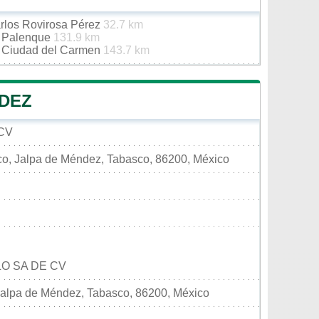
arlos Rovirosa Pérez
32.7 km
e Palenque
131.9 km
e Ciudad del Carmen
143.7 km
NDEZ
CV
co, Jalpa de Méndez, Tabasco, 86200, México
LO SA DE CV
Jalpa de Méndez, Tabasco, 86200, México