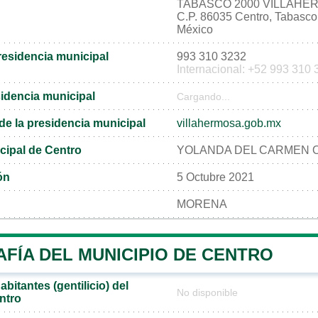
TABASCO 2000 VILLAHER
C.P. 86035 Centro, Tabasco
México
residencia municipal
993 310 3232
Internacional: +52 993 310
sidencia municipal
Cargando...
l de la presidencia municipal
villahermosa.gob.mx
cipal de Centro
YOLANDA DEL CARMEN 
ón
5 Octubre 2021
MORENA
FÍA DEL MUNICIPIO DE CENTRO
bitantes (gentilicio) del
No disponible
ntro