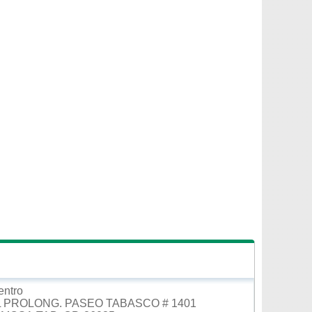
entro
 PROLONG. PASEO TABASCO # 1401