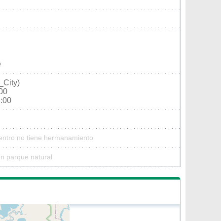
e
_City)
:00
6:00
Centro no tiene hermanamiento
n parque natural