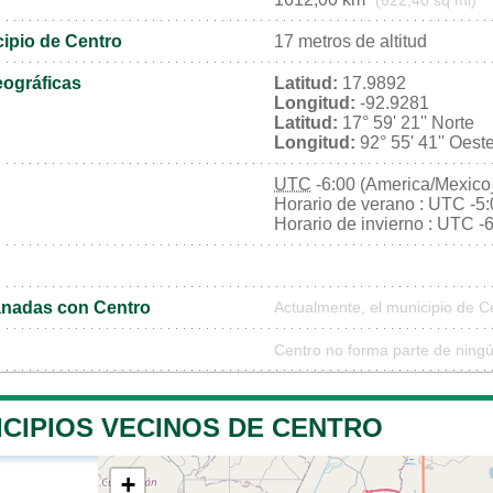
(622,40 sq mi)
cipio de Centro
17 metros de altitud
ográficas
Latitud:
17.9892
Longitud:
-92.9281
Latitud:
17° 59' 21'' Norte
Longitud:
92° 55' 41'' Oest
UTC
-6:00 (America/Mexico
Horario de verano : UTC -5
Horario de invierno : UTC -
nadas con Centro
Actualmente, el municipio de 
Centro no forma parte de ningú
ICIPIOS VECINOS DE CENTRO
+