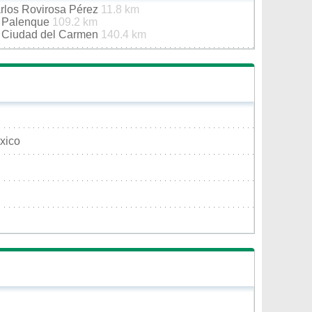
arlos Rovirosa Pérez
11.8 km
e Palenque
109.2 km
e Ciudad del Carmen
140.4 km
xico