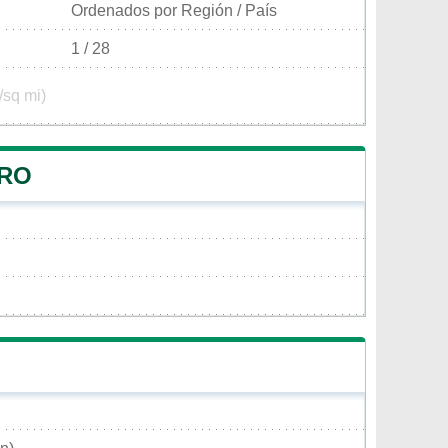
Ordenados por Región / País
1 / 28
/sq mi)
TRO