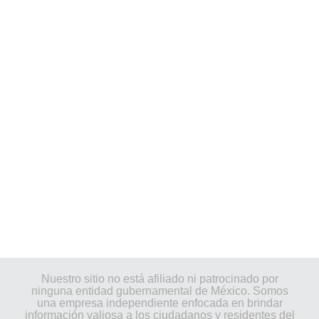
Nuestro sitio no está afiliado ni patrocinado por
ninguna entidad gubernamental de México. Somos
una empresa independiente enfocada en brindar
información valiosa a los ciudadanos y residentes del