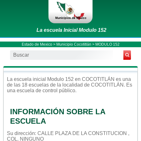
La escuela Inicial Modulo 152
Estado de Mexico
>
Municipio Cocotitlán
> MODULO 152
La escuela
inicial
Modulo 152
en
COCOTITLÁN
es una
de las 18 escuelas de la localidad de
COCOTITLÁN
. Es
una escuela de control
público
.
INFORMACIÓN SOBRE LA
ESCUELA
Su dirección: CALLE PLAZA DE LA CONSTITUCION ,
COL. NINGUNO