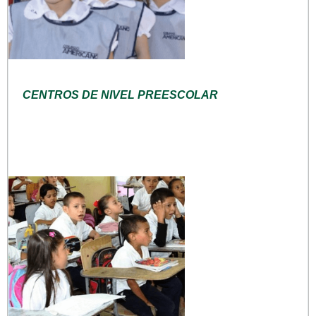
CENTROS DE NIVEL PREESCOLAR