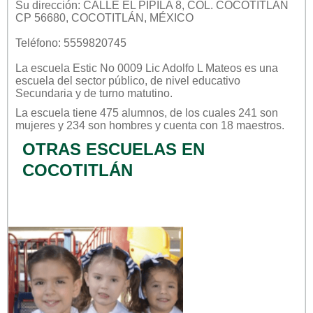
Su dirección: CALLE EL PIPILA 8, COL. COCOTITLAN
CP 56680, COCOTITLÁN, MÉXICO
Teléfono: 5559820745
La escuela
Estic No 0009 Lic Adolfo L Mateos
es una
escuela del sector
público
, de nivel educativo
Secundaria
y de turno
matutino
.
La escuela tiene 475 alumnos, de los cuales 241 son
mujeres y 234 son hombres y cuenta con 18 maestros.
OTRAS ESCUELAS EN
COCOTITLÁN