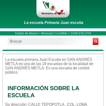
La escuela Primaria Juan escutia
Estado de Mexico
>
Municipio Cocotitlán
> JUAN ESCUTIA
La escuela
primaria
Juan Escutia
en
SAN ANDRÉS
METLA
es una de las 18 escuelas de la localidad de
SAN ANDRÉS METLA
. Es una escuela de control
público
.
INFORMACIÓN SOBRE LA
ESCUELA
Su dirección: CALLE TEPOPOTLA , COL. LOMA