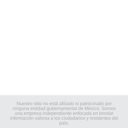
Nuestro sitio no está afiliado ni patrocinado por
ninguna entidad gubernamental de México. Somos
una empresa independiente enfocada en brindar
información valiosa a los ciudadanos y residentes del
país.