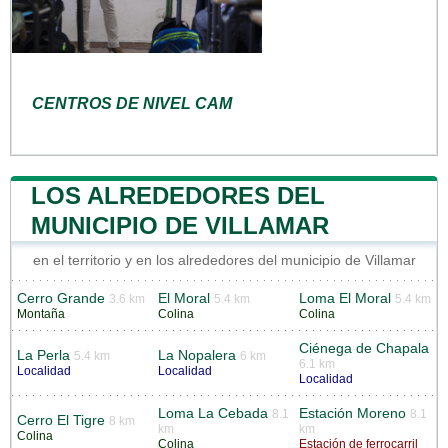
CENTROS DE NIVEL CAM
LOS ALREDEDORES DEL
MUNICIPIO DE VILLAMAR
en el territorio y en los alrededores del municipio de Villamar
Cerro Grande
El Moral
Loma El Moral
3.6 km
5.4 km
5.4 km
Montaña
Colina
Colina
Ciénega de Chapala
La Perla
La Nopalera
5.4 km
6 km
6.1 km
Localidad
Localidad
Localidad
Loma La Cebada
Estación Moreno
8.1
8.1
Cerro El Tigre
8 km
km
km
Colina
Colina
Estación de ferrocarril