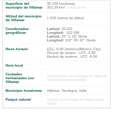
Superficie del
35 239 hectáreas
municipio de Villamar
352,39 km²
(136,06 sq mi)
Altitud del municipio
1 528 metros de altitud
de Villamar
Coordenadas
Latitud:
20.021
geográficas
Longitud:
-102.595
Latitud:
20° 1' 16'' Norte
Longitud:
102° 35' 42'' Oeste
Huso horario
UTC
-6:00 (America/Mexico_City)
Horario de verano : UTC -5:00
Horario de invierno : UTC -6:00
Hora local
Ciudades
Actualmente, el municipio de Villamar
hermanadas con
no tiene hermanamiento
Villamar
Municipio homónimo
Villamar, Sardegna, Italie
Parque natural
Villamar no forma parte de ningún parque
natural