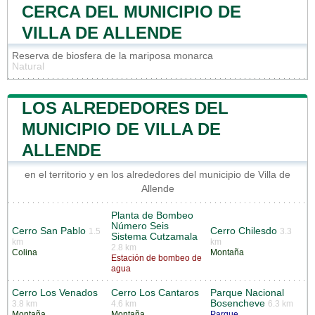
CERCA DEL MUNICIPIO DE
VILLA DE ALLENDE
Reserva de biosfera de la mariposa monarca
Natural
LOS ALREDEDORES DEL
MUNICIPIO DE VILLA DE
ALLENDE
en el territorio y en los alrededores del municipio de Villa de
Allende
Planta de Bombeo
Número Seis
Cerro San Pablo
Cerro Chilesdo
1.5
3.3
Sistema Cutzamala
km
km
2.8 km
Colina
Montaña
Estación de bombeo de
agua
Cerro Los Venados
Cerro Los Cantaros
Parque Nacional
Bosencheve
3.8 km
4.6 km
6.3 km
Montaña
Montaña
Parque