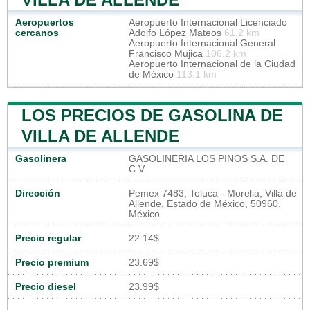
Aeropuertos
Aeropuerto Internacional Licenciado
cercanos
Adolfo López Mateos
61.2 km
Aeropuerto Internacional General
Francisco Mujica
106.2 km
Aeropuerto Internacional de la Ciudad
de México
113.1 km
LOS PRECIOS DE GASOLINA DE
VILLA DE ALLENDE
Gasolinera
GASOLINERIA LOS PINOS S.A. DE
C.V.
Dirección
Pemex 7483, Toluca - Morelia, Villa de
Allende, Estado de México, 50960,
México
Precio regular
22.14$
Precio premium
23.69$
Precio diesel
23.99$