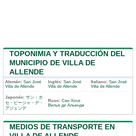
TOPONIMIA Y TRADUCCIÓN DEL
MUNICIPIO DE VILLA DE
ALLENDE
Alemán:
San José
Inglés:
San José
Italiano:
San José
Villa de Allende
Villa de Allende
Villa de Allende
Japonés:
サン・ホ
Ruso:
Сан Хосе
セ・ビージャ・デ・
Вилья де Альенде
アジェンデ
MEDIOS DE TRANSPORTE EN
VILLA DE ALLENDE