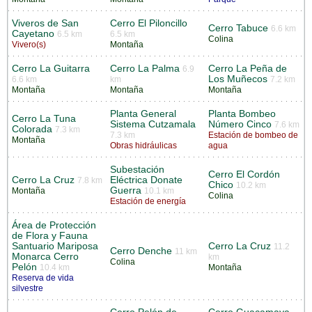
Viveros de San
Cerro El Piloncillo
Cerro Tabuce
6.6 km
Cayetano
6.5 km
6.5 km
Colina
Vivero(s)
Montaña
Cerro La Guitarra
Cerro La Palma
Cerro La Peña de
6.9
Los Muñecos
6.6 km
km
7.2 km
Montaña
Montaña
Montaña
Planta General
Planta Bombeo
Cerro La Tuna
Sistema Cutzamala
Número Cinco
7.6 km
Colorada
7.3 km
7.3 km
Estación de bombeo de
Montaña
Obras hidráulicas
agua
Subestación
Cerro El Cordón
Cerro La Cruz
Eléctrica Donate
7.8 km
Chico
10.2 km
Guerra
Montaña
10.1 km
Colina
Estación de energía
Área de Protección
de Flora y Fauna
Santuario Mariposa
Cerro La Cruz
11.2
Cerro Denche
11 km
Monarca Cerro
km
Colina
Pelón
10.4 km
Montaña
Reserva de vida
silvestre