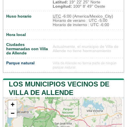
Latitud:
19° 22' 25'' Norte
Longitud:
100° 8' 49'' Oeste
Huso horario
UTC
-6:00 (America/Mexico_City)
Horario de verano : UTC -5:00
Horario de invierno : UTC -6:00
Hora local
Ciudades
Actualmente, el municipio de Villa de
hermanadas con Villa
Allende no tiene hermanamiento
de Allende
Parque natural
Villa de Allende no forma parte de ningún
parque natural
LOS MUNICIPIOS VECINOS DE
VILLA DE ALLENDE
+
−