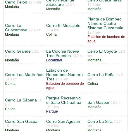
Cerro Pelón de
Cerro Guacamaya
Cerro Pelón
12.3 km
Zitácuaro
12.3 km
12.4 km
Montaña
Montaña
Montaña
Planta de Bombeo
Número Cuatro
Cerro La
Cerro El Molcajete
Sistema Cutzamala
Guacamaya
12.4 km
12.4 km
12.4 km
Montaña
Colina
Estación de bombeo de
agua
Cerro Grande
La Colonia Nueva
Cerro El Coyote
13.1
13.3
Tres Puentes
km
13.2 km
km
Montaña
Localidad
Montaña
Estación de
Cerro Los Madroños
Rebombeo Número
Cerro La Peña
14.8
Tres
13.3 km
14.4 km
km
Colina
Estación de bombeo de
Colina
agua
Parque Recreativo
Cerro La Sábana
15
el Salto Chihuahua
San Gaspar
15.1 km
km
15.1 km
Montaña
Colina
Parque
Cerro San Gaspar
Cerro San Agustín
Cerro La Silla
15.7
15.1 km
15.6 km
km
Montaña
Montaña
Montaña