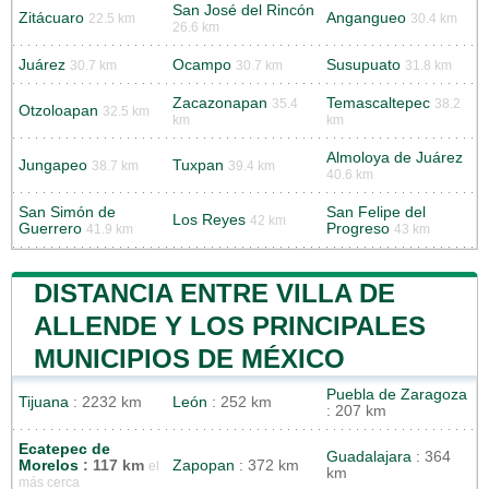
San José del Rincón
Zitácuaro
Angangueo
22.5 km
30.4 km
26.6 km
Juárez
Ocampo
Susupuato
30.7 km
30.7 km
31.8 km
Zacazonapan
Temascaltepec
35.4
38.2
Otzoloapan
32.5 km
km
km
Almoloya de Juárez
Jungapeo
Tuxpan
38.7 km
39.4 km
40.6 km
San Simón de
San Felipe del
Los Reyes
42 km
Guerrero
Progreso
41.9 km
43 km
DISTANCIA ENTRE VILLA DE
ALLENDE Y LOS PRINCIPALES
MUNICIPIOS DE MÉXICO
Puebla de Zaragoza
Tijuana
: 2232 km
León
: 252 km
: 207 km
Ecatepec de
Guadalajara
: 364
Morelos
: 117 km
Zapopan
: 372 km
el
km
más cerca