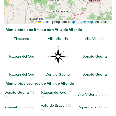
Leaflet
|
Map data ©
OpenStreetMap
contributors
Municipios que limitan con Villa de Allende
Zitácuaro
Villa Victoria
Villa Victoria
Ixtapan del Oro
Donato Guerra
Ixtapan del Oro
Donato Guerra
Donato Guerra
Municipios vecinos de Villa de Allende
Donato Guerra
Ixtapan del Oro
7.3
17
Villa Victoria
17.4 km
km
km
Valle de Bravo
20.2
Amanalco
Copándaro
19.4 km
21.5 km
km