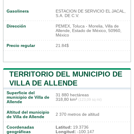
Gasolinera
ESTACION DE SERVICIO EL JACAL,
S.A. DE C.V.
Dirección
PEMEX, Toluca - Morelia, Villa de
Allende, Estado de México, 50960,
México
Precio regular
21.84$
TERRITORIO DEL MUNICIPIO DE
VILLA DE ALLENDE
Superficie del
31 880 hectáreas
municipio de Villa de
318,80 km²
(123,09 sq mi)
Allende
Altitud del municipio
2 370 metros de altitud
de Villa de Allende
Coordenadas
Latitud:
19.3736
geográficas
Longitud:
-100.147