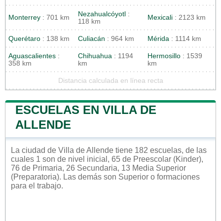
Nezahualcóyotl
:
Monterrey
: 701 km
Mexicali
: 2123 km
118 km
Querétaro
: 138 km
Culiacán
: 964 km
Mérida
: 1114 km
Aguascalientes
:
Chihuahua
: 1194
Hermosillo
: 1539
358 km
km
km
Distancia calculada en línea recta
ESCUELAS EN VILLA DE
ALLENDE
La ciudad de Villa de Allende tiene 182 escuelas, de las
cuales 1 son de nivel inicial, 65 de Preescolar (Kinder),
76 de Primaria, 26 Secundaria, 13 Media Superior
(Preparatoria). Las demás son Superior o formaciones
para el trabajo.