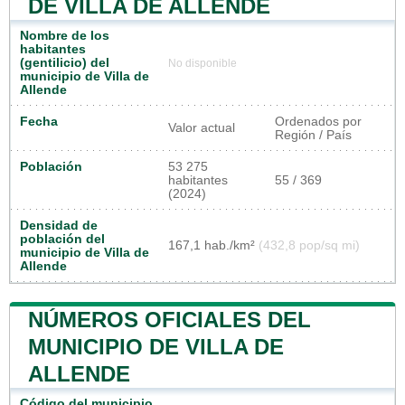
DE VILLA DE ALLENDE
Nombre de los
habitantes
(gentilicio) del
No disponible
municipio de Villa de
Allende
Fecha
Ordenados por
Valor actual
Región / País
Población
53 275
habitantes
55 / 369
(2024)
Densidad de
población del
167,1 hab./km²
(432,8 pop/sq mi)
municipio de Villa de
Allende
NÚMEROS OFICIALES DEL
MUNICIPIO DE VILLA DE
ALLENDE
Código del municipio