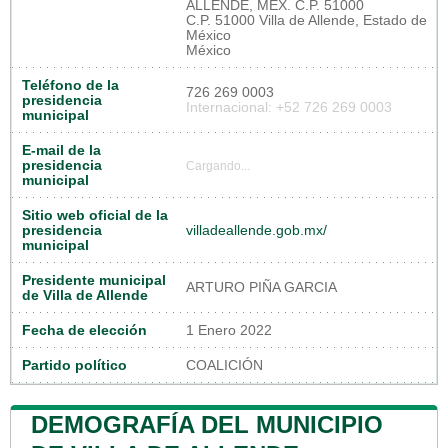
ALLENDE, MEX. C.P. 51000
C.P. 51000 Villa de Allende, Estado de
México
México
Teléfono de la
726 269 0003
presidencia
Internacional: +52 726 269 0003
municipal
E-mail de la
presidencia
Cargando...
municipal
Sitio web oficial de la
presidencia
villadeallende.gob.mx/
municipal
Presidente municipal
ARTURO PIÑA GARCIA
de Villa de Allende
Fecha de elección
1 Enero 2022
Partido político
COALICIÓN
DEMOGRAFÍA DEL MUNICIPIO