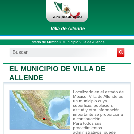
Villa de Allende
Estado de Mexico
>
Municipio Villa de Allende
EL MUNICIPIO DE VILLA DE
ALLENDE
Localizado en el estado de
México, Villa de Allende es
un municipio cuya
superficie, población,
altitud y otra información
importante se proporciona
a continuación.
Para todos sus
procedimientos
administrativos, puede