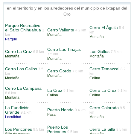
en el territorio y en los alrededores del municipio de Ixtapan del
Oro
Parque Recreativo
Cerro El Águila
5.4
el Salto Chihuahua
Cerro Valiente
2
4.2 km
km
km
Montaña
Montaña
Parque
Cerro Las Tinajas
Cerro La Cruz
Los Gallos
6.5 km
7.5 km
7.5 km
Montaña
Montaña
Montaña
Cerro Los Gallos
Cerro Temazcal
7.5
8.2
Cerro Gordo
7.6 km
km
km
Montaña
Montaña
Colina
Cerro La Campana
La Cruz
Cerro La Cruz
9.1 km
9.1 km
8.6 km
Colina
Colina
Montaña
La Fundición
Cerro Colorado
9.5
Puerto Hondo
9.4 km
Grande
9.1 km
km
Pasar
Localidad
Montaña
Puerto Los
Los Pericones
Cerro La Silla
9.5 km
9.5 km
Pericones
9.5 km