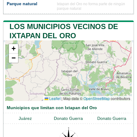
Parque natural
Ixtapan del Oro no forma parte de ningún
parque natural
LOS MUNICIPIOS VECINOS DE
IXTAPAN DEL ORO
+
−
Leaflet
|
Map data ©
OpenStreetMap
contributors
Municipios que limitan con Ixtapan del Oro
Juárez
Donato Guerra
Donato Guerra