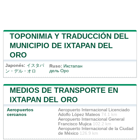
TOPONIMIA Y TRADUCCIÓN DEL
MUNICIPIO DE IXTAPAN DEL
ORO
Japonés:
イスタパ
Ruso:
Икстапан
дель Оро
ン・デル・オロ
MEDIOS DE TRANSPORTE EN
IXTAPAN DEL ORO
Aeropuertos
Aeropuerto Internacional Licenciado
cercanos
Adolfo López Mateos
74.1 km
Aeropuerto Internacional General
Francisco Mujica
102.2 km
Aeropuerto Internacional de la Ciudad
de México
126.9 km