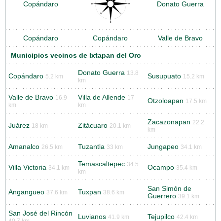
Copándaro
Donato Guerra
Copándaro
Copándaro
Valle de Bravo
Municipios vecinos de Ixtapan del Oro
Donato Guerra
13.8
Copándaro
Susupuato
5.2 km
15.2 km
km
Valle de Bravo
Villa de Allende
16.9
17
Otzoloapan
17.5 km
km
km
Zacazonapan
22.2
Juárez
Zitácuaro
18 km
20.1 km
km
Amanalco
Tuzantla
Jungapeo
26.5 km
33 km
34.1 km
Temascaltepec
34.5
Villa Victoria
Ocampo
34.1 km
35.4 km
km
San Simón de
Angangueo
Tuxpan
37.6 km
38.6 km
Guerrero
39.1 km
San José del Rincón
Luvianos
Tejupilco
41.9 km
42.4 km
40.7 km