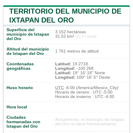
TERRITORIO DEL MUNICIPIO DE
IXTAPAN DEL ORO
Superficie del
3 152 hectáreas
municipio de Ixtapan
31,52 km²
(12,17 sq mi)
del Oro
Altitud del municipio
1 761 metros de altitud
de Ixtapan del Oro
Coordenadas
Latitud:
19.2718
geográficas
Longitud:
-100.268
Latitud:
19° 16' 18'' Norte
Longitud:
100° 16' 5'' Oeste
Huso horario
UTC
-6:00 (America/Mexico_City)
Horario de verano : UTC -5:00
Horario de invierno : UTC -6:00
Hora local
Ciudades
Actualmente, el municipio de Ixtapan
hermanadas con
del Oro no tiene hermanamiento
Ixtapan del Oro