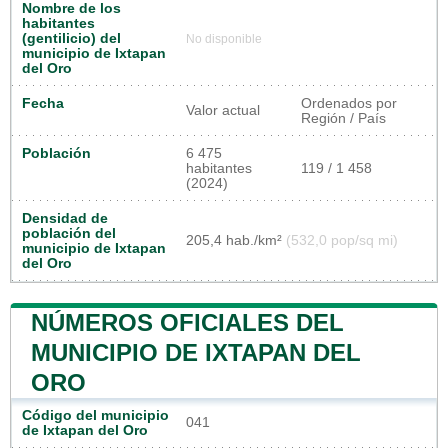
Nombre de los
habitantes
(gentilicio) del
No disponible
municipio de Ixtapan
del Oro
Fecha
Ordenados por
Valor actual
Región / País
Población
6 475
habitantes
119 / 1 458
(2024)
Densidad de
población del
205,4 hab./km²
(532,0 pop/sq mi)
municipio de Ixtapan
del Oro
NÚMEROS OFICIALES DEL
MUNICIPIO DE IXTAPAN DEL
ORO
Código del municipio
041
de Ixtapan del Oro