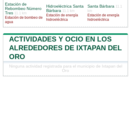
Estación de
Hidroeléctrica Santa
Santa Bárbara
11.1
Rebombeo Número
Bárbara
11.1 km
km
Tres
11.1 km
Estación de energía
Estación de energía
Estación de bombeo de
hidroeléctrica
hidroeléctrica
agua
ACTIVIDADES Y OCIO EN LOS
ALREDEDORES DE IXTAPAN DEL
ORO
Ninguna actividad registrada para el municipio de Ixtapan del
Oro