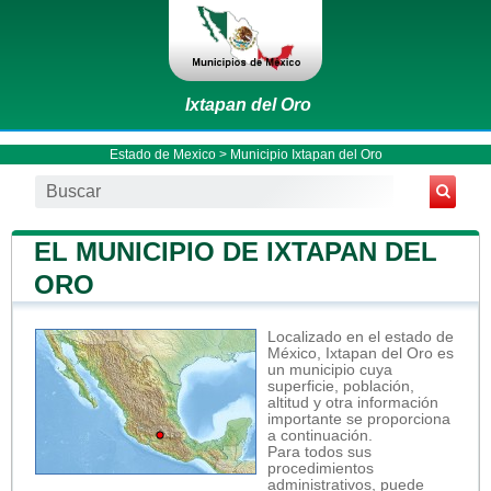
Ixtapan del Oro
Estado de Mexico
>
Municipio Ixtapan del Oro
EL MUNICIPIO DE IXTAPAN DEL
ORO
Localizado en el estado de
México, Ixtapan del Oro es
un municipio cuya
superficie, población,
altitud y otra información
importante se proporciona
a continuación.
Para todos sus
procedimientos
administrativos, puede