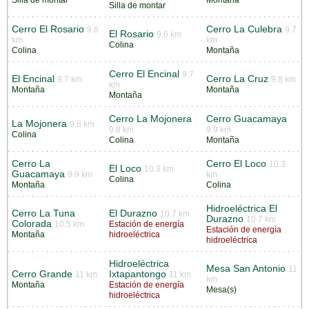
Silla de montar
Montaña
Silla de montar
Cerro El Rosario
Cerro La Culebra
9.6
9.7
El Rosario
9.6 km
km
km
Colina
Colina
Montaña
Cerro El Encinal
9.7
El Encinal
Cerro La Cruz
9.7 km
9.8 km
km
Montaña
Montaña
Montaña
Cerro La Mojonera
Cerro Guacamaya
La Mojonera
9.8 km
9.8 km
9.9 km
Colina
Colina
Montaña
Cerro La
Cerro El Loco
10.3
El Loco
10.3 km
Guacamaya
9.9 km
km
Colina
Montaña
Colina
Hidroeléctrica El
Cerro La Tuna
El Durazno
10.7 km
Durazno
10.7 km
Colorada
10.5 km
Estación de energía
Estación de energía
Montaña
hidroeléctrica
hidroeléctrica
Hidroeléctrica
Mesa San Antonio
11
Cerro Grande
Ixtapantongo
11 km
11 km
km
Montaña
Estación de energía
Mesa(s)
hidroeléctrica