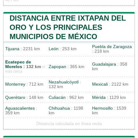
DISTANCIA ENTRE IXTAPAN DEL
ORO Y LOS PRINCIPALES
MUNICIPIOS DE MÉXICO
Puebla de Zaragoza
Tijuana
: 2231 km
León
: 253 km
: 218 km
Ecatepec de
Guadalajara
: 358
Morelos
: 132 km
Zapopan
: 365 km
el
km
más cerca
Nezahualcóyotl
:
Monterrey
: 712 km
Mexicali
: 2122 km
132 km
Querétaro
: 148 km
Culiacán
: 962 km
Mérida
: 1129 km
Aguascalientes
:
Chihuahua
: 1198
Hermosillo
: 1539
359 km
km
km
Distancia calculada en línea recta