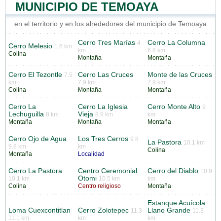
MUNICIPIO DE TEMOAYA
en el territorio y en los alrededores del municipio de Temoaya
Cerro Tres Marías
Cerro La Columna
4
Cerro Melesio
1.6 km
km
6.8 km
Colina
Montaña
Montaña
Cerro El Tezontle
Cerro Las Cruces
Monte de las Cruces
7.5
km
7.9 km
7.9 km
Colina
Montaña
Montaña
Cerro La
Cerro La Iglesia
Cerro Monte Alto
9
Lechuguilla
Vieja
8 km
8.9 km
km
Montaña
Montaña
Montaña
Cerro Ojo de Agua
Los Tres Cerros
9.8
La Pastora
10.1 km
9.8 km
km
Colina
Montaña
Localidad
Cerro La Pastora
Centro Ceremonial
Cerro del Diablo
10.9
Otomi
10.1 km
10.5 km
km
Colina
Centro religioso
Montaña
Estanque Acuícola
Loma Cuexcontitlan
Cerro Zolotepec
Llano Grande
11.3
11.3
11.1 km
km
km