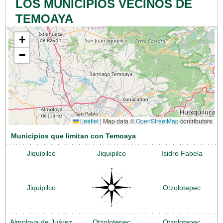
LOS MUNICIPIOS VECINOS DE
TEMOAYA
+
−
Leaflet
|
Map data ©
OpenStreetMap
contributors
Municipios que limitan con Temoaya
Jiquipilco
Jiquipilco
Isidro Fabela
Jiquipilco
Otzolotepec
Almoloya de Juárez
Otzolotepec
Otzolotepec