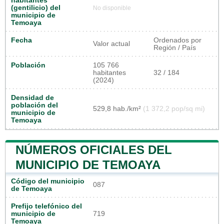
habitantes
(gentilicio) del
No disponible
municipio de
Temoaya
Fecha
Ordenados por
Valor actual
Región / País
Población
105 766
habitantes
32 / 184
(2024)
Densidad de
población del
529,8 hab./km²
(1 372,2 pop/sq mi)
municipio de
Temoaya
NÚMEROS OFICIALES DEL
MUNICIPIO DE TEMOAYA
Código del municipio
087
de Temoaya
Prefijo telefónico del
municipio de
719
Temoaya