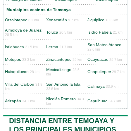
Municipios vecinos de Temoaya
Otzolotepec
Xonacatlán
Jiquipilco
6.2 km
9.7 km
10.3 km
Almoloya de Juárez
Toluca
Isidro Fabela
20.5 km
21 km
20.5 km
San Mateo Atenco
Ixtlahuaca
Lerma
21.5 km
21.7 km
22.6 km
Metepec
Zinacantepec
Ocoyoacac
23.3 km
25 km
25.7 km
Mexicaltzingo
28.5
Huixquilucan
Chapultepec
28 km
29.7 km
km
Villa del Carbón
San Antonio la Isla
31.8
Calimaya
33.9 km
km
33.8 km
Nicolás Romero
34.3
Atizapán
Capulhuac
34.1 km
34.7 km
km
DISTANCIA ENTRE TEMOAYA Y
LOS PRINCIPALES MUNICIPIOS