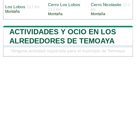
Cerro Los Lobos
Cerro Nicolasito
13.2
Los Lobos
13.2 km
13.2 km
km
Montaña
Montaña
Montaña
ACTIVIDADES Y OCIO EN LOS
ALREDEDORES DE TEMOAYA
Ninguna actividad registrada para el municipio de Temoaya