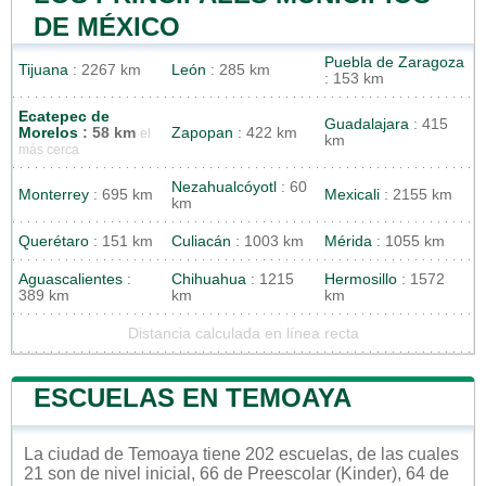
DE MÉXICO
Puebla de Zaragoza
Tijuana
: 2267 km
León
: 285 km
: 153 km
Ecatepec de
Guadalajara
: 415
Morelos
: 58 km
Zapopan
: 422 km
el
km
más cerca
Nezahualcóyotl
: 60
Monterrey
: 695 km
Mexicali
: 2155 km
km
Querétaro
: 151 km
Culiacán
: 1003 km
Mérida
: 1055 km
Aguascalientes
:
Chihuahua
: 1215
Hermosillo
: 1572
389 km
km
km
Distancia calculada en línea recta
ESCUELAS EN TEMOAYA
La ciudad de Temoaya tiene 202 escuelas, de las cuales
21 son de nivel inicial, 66 de Preescolar (Kinder), 64 de