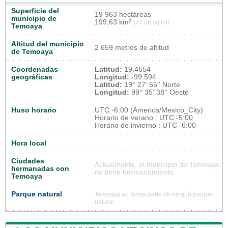
Superficie del
19 963 hectáreas
municipio de
199,63 km²
(77,08 sq mi)
Temoaya
Altitud del municipio
2 659 metros de altitud
de Temoaya
Coordenadas
Latitud:
19.4654
geográficas
Longitud:
-99.594
Latitud:
19° 27' 55'' Norte
Longitud:
99° 35' 38'' Oeste
Huso horario
UTC
-6:00 (America/Mexico_City)
Horario de verano : UTC -5:00
Horario de invierno : UTC -6:00
Hora local
Ciudades
Actualmente, el municipio de Temoaya
hermanadas con
no tiene hermanamiento
Temoaya
Parque natural
Temoaya no forma parte de ningún parque
natural