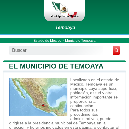
Temoaya
Estado de Mexico
>
Municipio Temoaya
EL MUNICIPIO DE TEMOAYA
Localizado en el estado de
México, Temoaya es un
municipio cuya superficie,
población, altitud y otra
información importante se
proporciona a
continuación.
Para todos sus
procedimientos
administrativos, puede
dirigirse a la presidencia municipal de Temoaya en la
dirección y horarios indicados en esta página, o contactar al