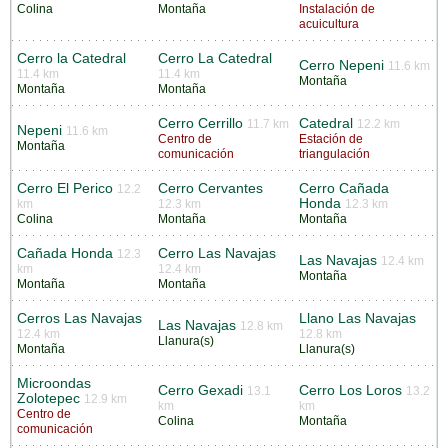
Colina
Montaña
Instalación de
acuicultura
Cerro la Catedral
Cerro La Catedral
Cerro Nepeni
11.6 km
11.4 km
11.4 km
Montaña
Montaña
Montaña
Cerro Cerrillo
Catedral
11.7 km
12.2 km
Nepeni
11.6 km
Centro de
Estación de
Montaña
comunicación
triangulación
Cerro El Perico
Cerro Cervantes
Cerro Cañada
12.2
Honda
km
12.3 km
12.3 km
Colina
Montaña
Montaña
Cañada Honda
Cerro Las Navajas
12.3
Las Navajas
12.4 km
km
12.4 km
Montaña
Montaña
Montaña
Cerros Las Navajas
Llano Las Navajas
Las Navajas
12.8 km
12.4 km
12.8 km
Llanura(s)
Montaña
Llanura(s)
Microondas
Cerro Gexadi
Cerro Los Loros
13.1
13.2
Zolotepec
12.9 km
km
km
Centro de
Colina
Montaña
comunicación