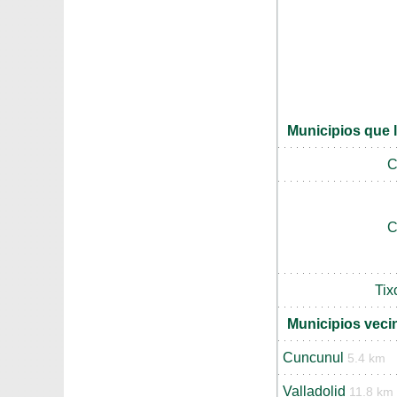
Municipios que 
C
C
Tix
Municipios vec
Cuncunul
5.4 km
Valladolid
11.8 km