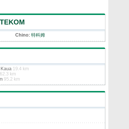
 TEKOM
Chino:
特科姆
e Kaua
19.4 km
62.3 km
um
95.2 km