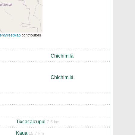
enStreetMap
contributors
Chichimilá
Chichimilá
Tixcacalcupul
7.5 km
Kaua
15.7 km