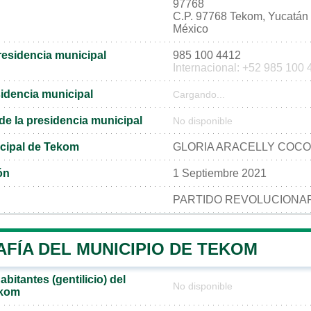
97768
C.P. 97768 Tekom, Yucatán
México
residencia municipal
985 100 4412
Internacional: +52 985 100
sidencia municipal
Cargando...
l de la presidencia municipal
No disponible
cipal de Tekom
GLORIA ARACELLY COC
ón
1 Septiembre 2021
PARTIDO REVOLUCIONAR
FÍA DEL MUNICIPIO DE TEKOM
bitantes (gentilicio) del
No disponible
ekom