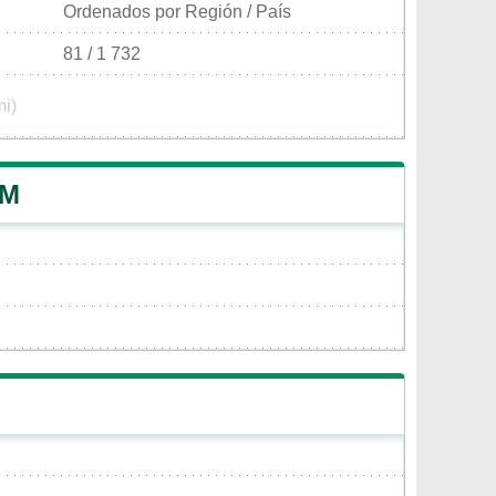
Ordenados por Región / País
81 / 1 732
mi)
OM