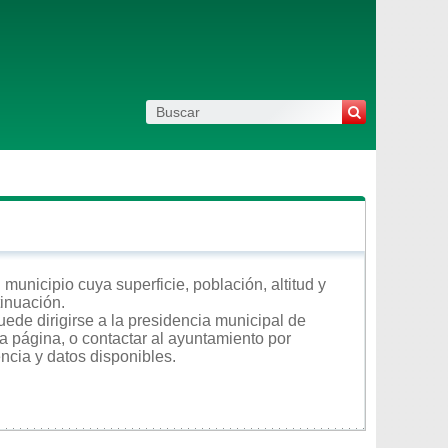
unicipio cuya superficie, población, altitud y
tinuación.
ede dirigirse a la presidencia municipal de
a página, o contactar al ayuntamiento por
encia y datos disponibles.