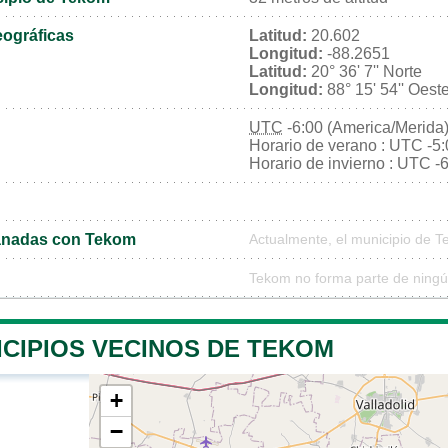
ográficas
Latitud:
20.602
Longitud:
-88.2651
Latitud:
20° 36' 7'' Norte
Longitud:
88° 15' 54'' Oest
UTC
-6:00 (America/Merida
Horario de verano : UTC -5
Horario de invierno : UTC -
anadas con Tekom
Actualmente, el municipio de 
Tekom no forma parte de ningú
ICIPIOS VECINOS DE TEKOM
+
−