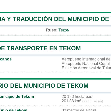
IA Y TRADUCCIÓN DEL MUNICIPIO DE
Ruso:
Теком
DE TRANSPORTE EN TEKOM
rcanos
Aeropuerto Internacional d
Aeropuerto Nacional Cupul
Estación Aeronaval de Tul
IO DEL MUNICIPIO DE TEKOM
municipio de Tekom
20 183 hectáreas
201,83 km²
(77,93 sq mi)
icipio de Tekom
32 metros de altitud