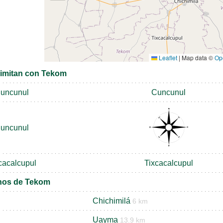
Leaflet
|
Map data ©
Op
limitan con Tekom
uncunul
Cuncunul
uncunul
cacalcupul
Tixcacalcupul
inos de Tekom
Chichimilá
6 km
Uayma
13.9 km