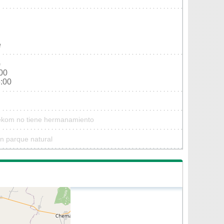
e
)
:00
6:00
Tekom no tiene hermanamiento
n parque natural