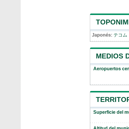
TOPONIM
Japonés:
テコム
MEDIOS 
Aeropuertos ce
TERRITOR
Superficie del 
Altitud del mun