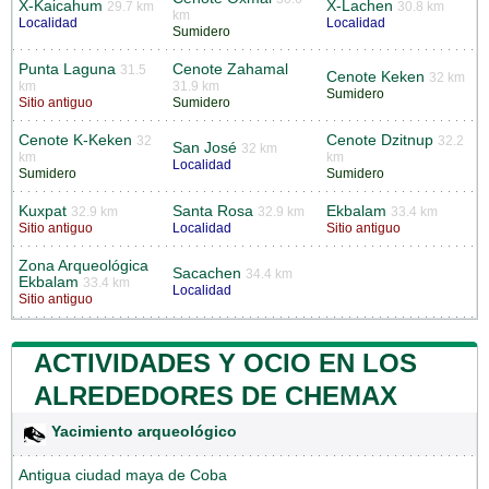
X-Kaicahum
X-Lachen
29.7 km
30.8 km
km
Localidad
Localidad
Sumidero
Punta Laguna
Cenote Zahamal
31.5
Cenote Keken
32 km
km
31.9 km
Sumidero
Sitio antiguo
Sumidero
Cenote K-Keken
Cenote Dzitnup
32
32.2
San José
32 km
km
km
Localidad
Sumidero
Sumidero
Kuxpat
Santa Rosa
Ekbalam
32.9 km
32.9 km
33.4 km
Sitio antiguo
Localidad
Sitio antiguo
Zona Arqueológica
Sacachen
34.4 km
Ekbalam
33.4 km
Localidad
Sitio antiguo
ACTIVIDADES Y OCIO EN LOS
ALREDEDORES DE CHEMAX
Yacimiento arqueológico
Antigua ciudad maya de Coba