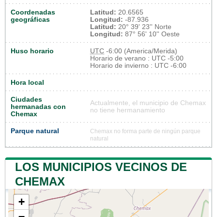
Coordenadas
Latitud:
20.6565
geográficas
Longitud:
-87.936
Latitud:
20° 39' 23'' Norte
Longitud:
87° 56' 10'' Oeste
Huso horario
UTC
-6:00 (America/Merida)
Horario de verano : UTC -5:00
Horario de invierno : UTC -6:00
Hora local
Ciudades
Actualmente, el municipio de Chemax
hermanadas con
no tiene hermanamiento
Chemax
Parque natural
Chemax no forma parte de ningún parque
natural
LOS MUNICIPIOS VECINOS DE
CHEMAX
+
−