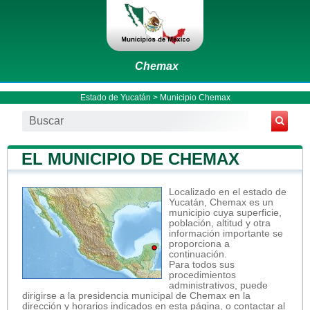
Chemax
Estado de Yucatán
>
Municipio Chemax
EL MUNICIPIO DE CHEMAX
Localizado en el estado de
Yucatán, Chemax es un
municipio cuya superficie,
población, altitud y otra
información importante se
proporciona a
continuación.
Para todos sus
procedimientos
administrativos, puede
dirigirse a la presidencia municipal de Chemax en la
dirección y horarios indicados en esta página, o contactar al