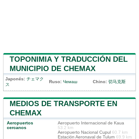
TOPONIMIA Y TRADUCCIÓN DEL
MUNICIPIO DE CHEMAX
Japonés:
チェマク
Ruso:
Чемаш
Chino:
切马克斯
ス
MEDIOS DE TRANSPORTE EN
CHEMAX
Aeropuertos
Aeropuerto Internacional de Kaua
cercanos
53.2 km
Aeropuerto Nacional Cupul
60.7 km
Estación Aeronaval de Tulum
69.9 km