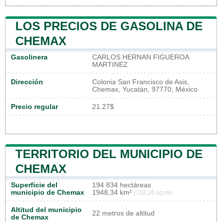
LOS PRECIOS DE GASOLINA DE
CHEMAX
Gasolinera
CARLOS HERNAN FIGUEROA
MARTINEZ
Dirección
Colonia San Francisco de Asis,
Chemax, Yucatán, 97770, México
Precio regular
21.27$
TERRITORIO DEL MUNICIPIO DE
CHEMAX
Superficie del
194 834 hectáreas
municipio de Chemax
1948,34 km²
(752,26 sq mi)
Altitud del municipio
22 metros de altitud
de Chemax