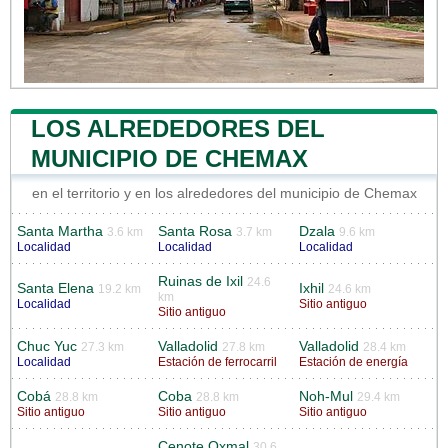
LOS ALREDEDORES DEL
MUNICIPIO DE CHEMAX
en el territorio y en los alrededores del municipio de Chemax
Santa Martha
Santa Rosa
Dzala
3.6 km
3.7 km
9.6 km
Localidad
Localidad
Localidad
Ruinas de Ixil
24.6
Santa Elena
Ixhil
19.2 km
24.6 km
km
Localidad
Sitio antiguo
Sitio antiguo
Chuc Yuc
Valladolid
Valladolid
27.3 km
27.8 km
28.4 km
Localidad
Estación de ferrocarril
Estación de energía
Cobá
Coba
Noh-Mul
28.8 km
28.8 km
29.4 km
Sitio antiguo
Sitio antiguo
Sitio antiguo
Cenote Oxmal
30.6