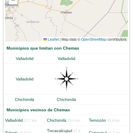
Leaflet
|
Map data ©
OpenStreetMap
contributors
Municipios que limitan con Chemax
Valladolid
Valladolid
Valladolid
Chichimilá
Chichimilá
Municipios vecinos de Chemax
Valladolid
Chichimilá
Temozón
27.7 km
29.6 km
31.8 km
Tixcacalcupul
37.4
Tekom
Cuncunul