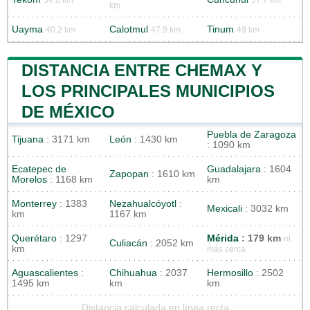
34.8 km
37.7 km
km
Uayma
Calotmul
Tinum
40.2 km
47.9 km
49 km
DISTANCIA ENTRE CHEMAX Y
LOS PRINCIPALES MUNICIPIOS
DE MÉXICO
Puebla de Zaragoza
Tijuana
: 3171 km
León
: 1430 km
: 1090 km
Ecatepec de
Guadalajara
: 1604
Zapopan
: 1610 km
Morelos
: 1168 km
km
Monterrey
: 1383
Nezahualcóyotl
:
Mexicali
: 3032 km
km
1167 km
Querétaro
: 1297
Mérida
: 179 km
el
Culiacán
: 2052 km
km
más cerca
Aguascalientes
:
Chihuahua
: 2037
Hermosillo
: 2502
1495 km
km
km
Distancia calculada en línea recta