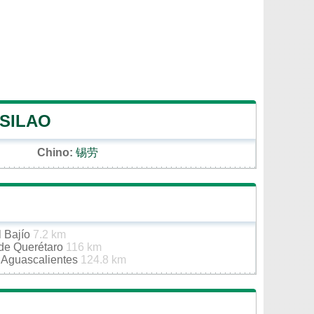
 SILAO
Chino:
锡劳
l Bajío
7.2 km
 de Querétaro
116 km
e Aguascalientes
124.8 km