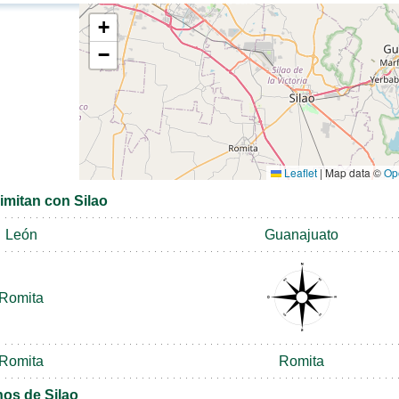
+
−
Leaflet
|
Map data ©
Op
imitan con Silao
León
Guanajuato
Romita
Romita
Romita
nos de Silao