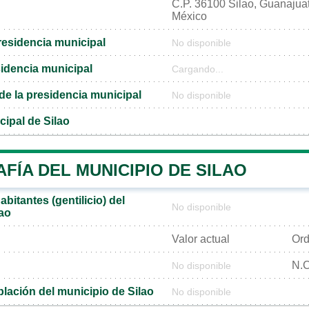
C.P. 36100 Silao, Guanajua
México
residencia municipal
No disponible
sidencia municipal
Cargando...
l de la presidencia municipal
No disponible
cipal de Silao
ÍA DEL MUNICIPIO DE SILAO
bitantes (gentilicio) del
No disponible
lao
Valor actual
Ord
N.C
No disponible
lación del municipio de Silao
No disponible