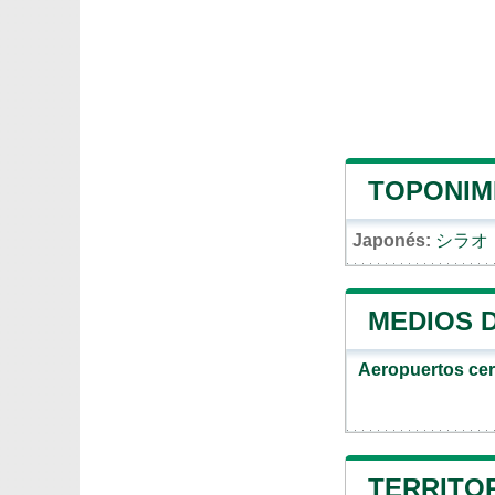
TOPONIMI
Japonés:
シラオ
MEDIOS 
Aeropuertos ce
TERRITOR