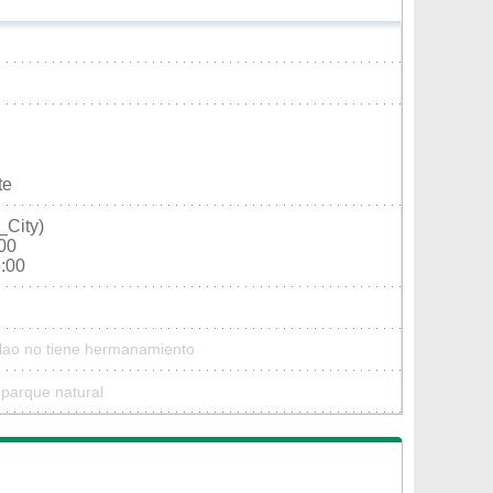
te
_City)
:00
6:00
ilao no tiene hermanamiento
 parque natural