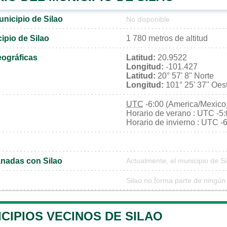
unicipio de Silao
No disponible
cipio de Silao
1 780 metros de altitud
ográficas
Latitud:
20.9522
Longitud:
-101.427
Latitud:
20° 57' 8'' Norte
Longitud:
101° 25' 37'' Oes
UTC
-6:00 (America/Mexico
Horario de verano : UTC -5
Horario de invierno : UTC -
nadas con Silao
Actualmente, el municipio de S
Silao no forma parte de ningún
CIPIOS VECINOS DE SILAO