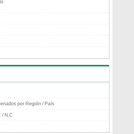
to
enados por Región / País
 / N.C