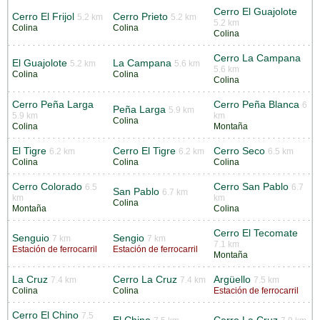
Cerro El Guajolote
Cerro El Frijol
Cerro Prieto
5.2 km
5.2 km
5.2 km
Colina
Colina
Colina
Cerro La Campana
El Guajolote
La Campana
5.2 km
5.6 km
5.6 km
Colina
Colina
Colina
Cerro Peña Larga
Cerro Peña Blanca
6
Peña Larga
5.9 km
5.9 km
km
Colina
Colina
Montaña
El Tigre
Cerro El Tigre
Cerro Seco
6.2 km
6.2 km
6.5 km
Colina
Colina
Colina
Cerro Colorado
Cerro San Pablo
6.5
6.7
San Pablo
6.7 km
km
km
Colina
Montaña
Colina
Cerro El Tecomate
Senguio
Sengio
7 km
7 km
7.1 km
Estación de ferrocarril
Estación de ferrocarril
Montaña
La Cruz
Cerro La Cruz
Argüello
7.4 km
7.4 km
7.5 km
Colina
Colina
Estación de ferrocarril
Cerro El Chino
7.5