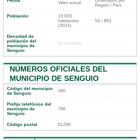
Fecha
Ordenados por
Valor actual
Región / País
Población
19 833
habitantes
54 / 863
(2024)
Densidad de
población del
No disponible
municipio de
Senguio
NÚMEROS OFICIALES DEL
MUNICIPIO DE SENGUIO
Código del municipio
080
de Senguio
Prefijo telefónico del
municipio de
786
Senguio
Código postal
61290