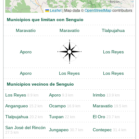
Leaflet
|
Map data ©
OpenStreetMap
contributors
Municipios que limitan con Senguio
Maravatío
Maravatío
Tlalpujahua
Aporo
Los Reyes
Aporo
Los Reyes
Los Reyes
Municipios vecinos de Senguio
Los Reyes
Aporo
Irimbo
8.9 km
9.3 km
13.9 km
Angangueo
Ocampo
Maravatío
15.2 km
16.9 km
19.5 km
Tlalpujahua
Tuxpan
El Oro
20.2 km
22 km
23.7 km
San José del Rincón
Jungapeo
Contepec
30.7 km
31.4 km
27.5 km