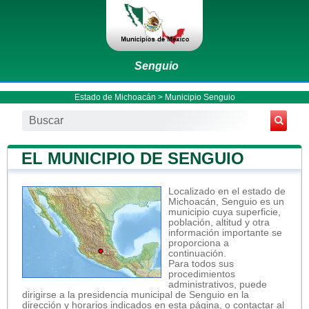
Senguio
Estado de Michoacán
>
Municipio Senguio
EL MUNICIPIO DE SENGUIO
Localizado en el estado de
Michoacán, Senguio es un
municipio cuya superficie,
población, altitud y otra
información importante se
proporciona a
continuación.
Para todos sus
procedimientos
administrativos, puede
dirigirse a la presidencia municipal de Senguio en la
dirección y horarios indicados en esta página, o contactar al