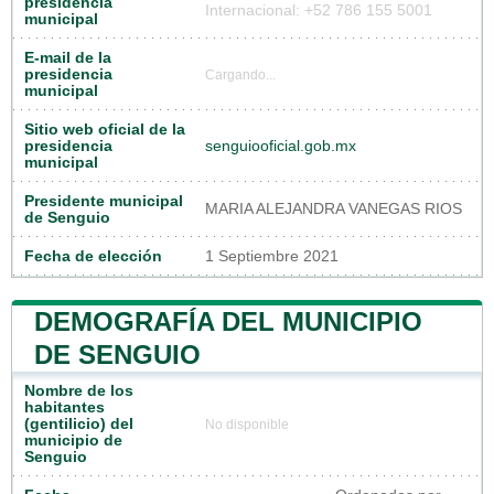
presidencia
Internacional: +52 786 155 5001
municipal
E-mail de la
presidencia
Cargando...
municipal
Sitio web oficial de la
presidencia
senguiooficial.gob.mx
municipal
Presidente municipal
MARIA ALEJANDRA VANEGAS RIOS
de Senguio
Fecha de elección
1 Septiembre 2021
DEMOGRAFÍA DEL MUNICIPIO
DE SENGUIO
Nombre de los
habitantes
(gentilicio) del
No disponible
municipio de
Senguio