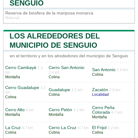
SENGUIO
Reserva de biosfera de la mariposa monarca
Natural
LOS ALREDEDORES DEL
MUNICIPIO DE SENGUIO
en el territorio y en los alrededores del municipio de Senguio
Cerro Cambayé
Cerro San Antonio
2.3
San Antonio
2.4 km
km
2.4 km
Colina
Montaña
Colina
Cerro Guadalupe
3.2
Guadalupe
Zacatón
3.2 km
3.8 km
km
Colina
Localidad
Colina
Cerro Peña
Cerro Alto
Cerro Pelón
4 km
4.1 km
Colorada
4.7 km
Montaña
Montaña
Montaña
La Cruz
Cerro La Cruz
El Frijol
4.7 km
4.7 km
5.2 km
Colina
Colina
Colina