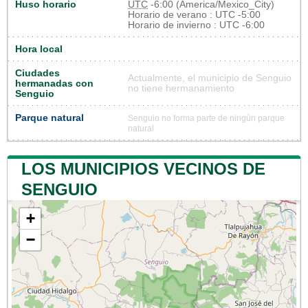
Huso horario
UTC
-6:00 (America/Mexico_City)
Horario de verano : UTC -5:00
Horario de invierno : UTC -6:00
Hora local
Ciudades
Actualmente, el municipio de Senguio
hermanadas con
no tiene hermanamiento
Senguio
Parque natural
Senguio no forma parte de ningún parque
natural
LOS MUNICIPIOS VECINOS DE
SENGUIO
+
−