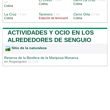
El Chino
Cerro La Cruz
7.5 km
7.9 km
km
Colina
Colina
Colina
La Cruz
Tarimoro
Cerro Orta
7.9 km
8 km
8.4 km
Colina
Estación de ferrocarril
Colina
ACTIVIDADES Y OCIO EN LOS
ALREDEDORES DE SENGUIO
Sitio de la naturaleza
Reserva de la Biosfera de la Mariposa Monarca
en
Angangueo
18.3 km