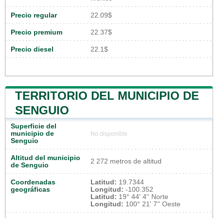
Precio regular
22.09$
Precio premium
22.37$
Precio diesel
22.1$
TERRITORIO DEL MUNICIPIO DE
SENGUIO
Superficie del
municipio de
No disponible
Senguio
Altitud del municipio
2 272 metros de altitud
de Senguio
Coordenadas
Latitud:
19.7344
geográficas
Longitud:
-100.352
Latitud:
19° 44' 4'' Norte
Longitud:
100° 21' 7'' Oeste