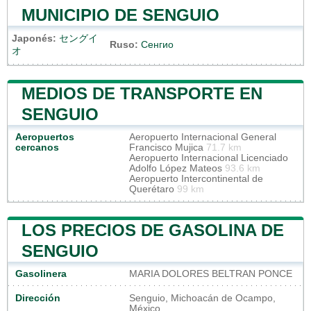
MUNICIPIO DE SENGUIO
Japonés:
セングイ
Ruso:
Сенгио
オ
MEDIOS DE TRANSPORTE EN
SENGUIO
Aeropuertos
Aeropuerto Internacional General
cercanos
Francisco Mujica
71.7 km
Aeropuerto Internacional Licenciado
Adolfo López Mateos
93.6 km
Aeropuerto Intercontinental de
Querétaro
99 km
LOS PRECIOS DE GASOLINA DE
SENGUIO
Gasolinera
MARIA DOLORES BELTRAN PONCE
Dirección
Senguio, Michoacán de Ocampo,
México