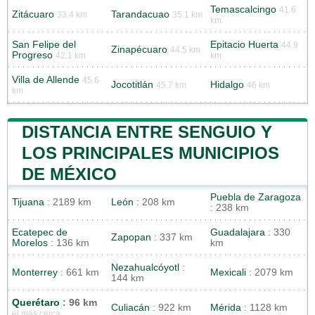
Temascalcingo
41.6
Zitácuaro
Tarandacuao
33.4 km
35.1 km
km
San Felipe del
Epitacio Huerta
44.9
Zinapécuaro
44.5 km
Progreso
42.1 km
km
Villa de Allende
45.6
Jocotitlán
Hidalgo
45.7 km
46 km
km
DISTANCIA ENTRE SENGUIO Y
LOS PRINCIPALES MUNICIPIOS
DE MÉXICO
Puebla de Zaragoza
Tijuana
: 2189 km
León
: 208 km
: 238 km
Ecatepec de
Guadalajara
: 330
Zapopan
: 337 km
Morelos
: 136 km
km
Nezahualcóyotl
:
Monterrey
: 661 km
Mexicali
: 2079 km
144 km
Querétaro
: 96 km
Culiacán
: 922 km
Mérida
: 1128 km
el más cerca