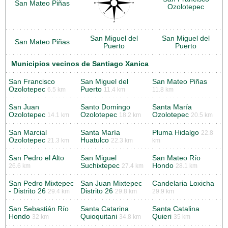
San Mateo Piñas
Ozolotepec
San Miguel del
San Miguel del
San Mateo Piñas
Puerto
Puerto
Municipios vecinos de Santiago Xanica
San Francisco
San Miguel del
San Mateo Piñas
Ozolotepec
Puerto
6.5 km
11.4 km
11.8 km
San Juan
Santo Domingo
Santa María
Ozolotepec
Ozolotepec
Ozolotepec
14.1 km
18.2 km
20.5 km
San Marcial
Santa María
Pluma Hidalgo
22.8
Ozolotepec
Huatulco
21.3 km
22.3 km
km
San Pedro el Alto
San Miguel
San Mateo Río
Suchixtepec
Hondo
26.6 km
27.4 km
28.1 km
San Pedro Mixtepec
San Juan Mixtepec
Candelaria Loxicha
- Distrito 26
Distrito 26
29.4 km
29.8 km
29.9 km
San Sebastián Río
Santa Catarina
Santa Catalina
Hondo
Quioquitani
Quieri
32 km
34.8 km
35 km