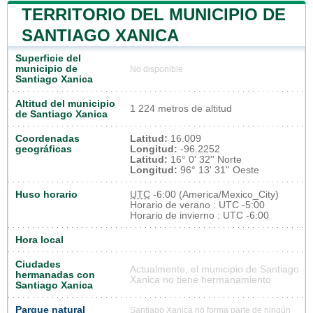
TERRITORIO DEL MUNICIPIO DE
SANTIAGO XANICA
Superficie del
municipio de
No disponible
Santiago Xanica
Altitud del municipio
1 224 metros de altitud
de Santiago Xanica
Coordenadas
Latitud:
16.009
geográficas
Longitud:
-96.2252
Latitud:
16° 0' 32'' Norte
Longitud:
96° 13' 31'' Oeste
Huso horario
UTC
-6:00 (America/Mexico_City)
Horario de verano : UTC -5:00
Horario de invierno : UTC -6:00
Hora local
Ciudades
Actualmente, el municipio de Santiago
hermanadas con
Xanica no tiene hermanamiento
Santiago Xanica
Parque natural
Santiago Xanica no forma parte de ningún