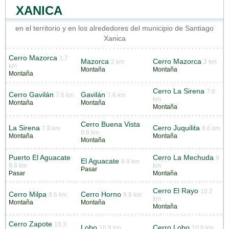
XANICA
en el territorio y en los alrededores del municipio de Santiago
Xanica
Cerro Mazorca
1.7
Mazorca
Cerro Mazorca
2 km
2 km
km
Montaña
Montaña
Montaña
Cerro La Sirena
7.8
Cerro Gavilán
Gavilán
7.6 km
7.6 km
km
Montaña
Montaña
Montaña
Cerro Buena Vista
La Sirena
Cerro Juquilita
7.8 km
8.6 km
8.6 km
Montaña
Montaña
Montaña
Puerto El Aguacate
Cerro La Mechuda
9
El Aguacate
8.8 km
8.8 km
km
Pasar
Pasar
Montaña
Cerro El Rayo
10.2
Cerro Milpa
Cerro Horno
9.6 km
9.8 km
km
Montaña
Montaña
Montaña
Cerro Zapote
10.3
Lobo
Cerro Lobo
10.8 km
10.8 km