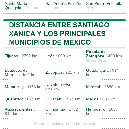
Santa María
San Andrés Paxtlán
San Pedro Pochutla
Quiegolani
35.2 km
38.3 km
38.9 km
DISTANCIA ENTRE SANTIAGO
XANICA Y LOS PRINCIPALES
MUNICIPIOS DE MÉXICO
Puebla de
Tijuana
: 2791 km
León
: 809 km
Zaragoza
: 398 km
el más cerca
Ecatepec de
Guadalajara
: 914
Zapopan
: 921 km
Morelos
: 501 km
km
Nezahualcóyotl
:
Monterrey
: 1156 km
Mexicali
: 2680 km
481 km
Querétaro
: 674 km
Culiacán
: 1524 km
Mérida
: 889 km
Aguascalientes
:
Chihuahua
: 1732
Hermosillo
: 2097
914 km
km
km
Distancia calculada en línea recta