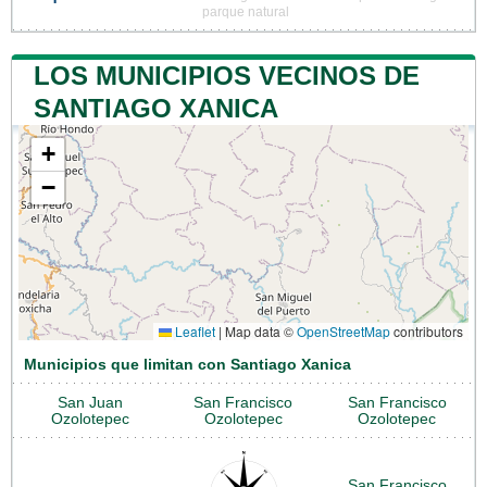
parque natural
LOS MUNICIPIOS VECINOS DE
SANTIAGO XANICA
+
−
Leaflet
|
Map data ©
OpenStreetMap
contributors
Municipios que limitan con Santiago Xanica
San Juan
San Francisco
San Francisco
Ozolotepec
Ozolotepec
Ozolotepec
San Francisco