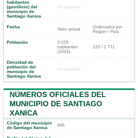
habitantes
(gentilicio) del
No disponible
municipio de
Santiago Xanica
Fecha
Ordenados por
Valor actual
Región / País
Población
3 029
habitantes
220 / 1 771
(2024)
Densidad de
población del
No disponible
municipio de
Santiago Xanica
NÚMEROS OFICIALES DEL
MUNICIPIO DE SANTIAGO
XANICA
Código del municipio
495
de Santiago Xanica