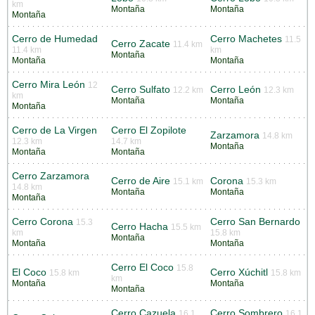
km
Montaña
Montaña
Montaña
Cerro de Humedad
Cerro Machetes
11.5
Cerro Zacate
11.4 km
11.4 km
km
Montaña
Montaña
Montaña
Cerro Mira León
12
Cerro Sulfato
Cerro León
12.2 km
12.3 km
km
Montaña
Montaña
Montaña
Cerro de La Virgen
Cerro El Zopilote
Zarzamora
14.8 km
12.3 km
14.7 km
Montaña
Montaña
Montaña
Cerro Zarzamora
Cerro de Aire
Corona
15.1 km
15.3 km
14.8 km
Montaña
Montaña
Montaña
Cerro Corona
Cerro San Bernardo
15.3
Cerro Hacha
15.5 km
km
15.8 km
Montaña
Montaña
Montaña
Cerro El Coco
15.8
El Coco
Cerro Xúchitl
15.8 km
15.8 km
km
Montaña
Montaña
Montaña
Cerro Cazuela
Cerro Sombrero
16.1
16.1