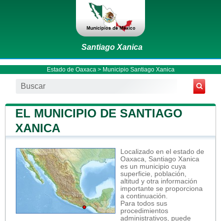
Santiago Xanica
Estado de Oaxaca
>
Municipio Santiago Xanica
EL MUNICIPIO DE SANTIAGO
XANICA
Localizado en el estado de
Oaxaca, Santiago Xanica
es un municipio cuya
superficie, población,
altitud y otra información
importante se proporciona
a continuación.
Para todos sus
procedimientos
administrativos, puede