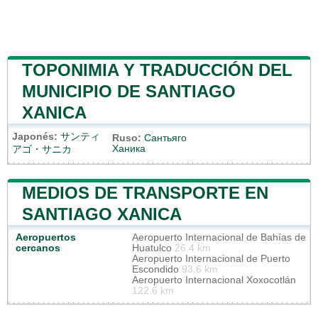
TOPONIMIA Y TRADUCCIÓN DEL
MUNICIPIO DE SANTIAGO
XANICA
Japonés:
サンティ
Ruso:
Сантьяго
Ханика
アゴ・サニカ
MEDIOS DE TRANSPORTE EN
SANTIAGO XANICA
Aeropuertos
Aeropuerto Internacional de Bahías de
cercanos
Huatulco
26.4 km
Aeropuerto Internacional de Puerto
Escondido
93.6 km
Aeropuerto Internacional Xoxocotlán
122.6 km