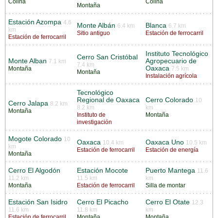
Colina
Colina
Montaña
Estación Azompa
4.6
Monte Albán
Blanca
6.4 km
6.7 km
km
Sitio antiguo
Estación de ferrocarril
Estación de ferrocarril
Instituto Tecnológico
Cerro San Cristóbal
Monte Alban
Agropecuario de
7.1 km
7.4 km
Oaxaca
Montaña
7.5 km
Montaña
Instalación agrícola
Tecnológico
Regional de Oaxaca
Cerro Colorado
10
Cerro Jalapa
8.2 km
8.2 km
km
Montaña
Instituto de
Montaña
investigación
Mogote Colorado
10
Oaxaca
Oaxaca Uno
10.4 km
10.5 km
km
Estación de ferrocarril
Estación de energía
Montaña
Cerro El Algodón
Estación Mocote
Puerto Mantega
11.6
11.2 km
11.5 km
km
Montaña
Estación de ferrocarril
Silla de montar
Estación San Isidro
Cerro El Picacho
Cerro El Otate
12.3
11.6 km
11.8 km
km
Estación de ferrocarril
Montaña
Montaña