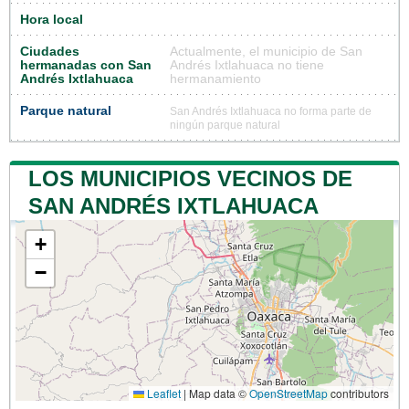
Hora local
Ciudades
Actualmente, el municipio de San
hermanadas con San
Andrés Ixtlahuaca no tiene
Andrés Ixtlahuaca
hermanamiento
Parque natural
San Andrés Ixtlahuaca no forma parte de
ningún parque natural
LOS MUNICIPIOS VECINOS DE
SAN ANDRÉS IXTLAHUACA
+
−
Leaflet
|
Map data ©
OpenStreetMap
contributors