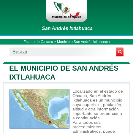
San Andrés Ixtlahuaca
Estado de Oaxaca
>
Municipio San Andrés Ixtlahuaca
EL MUNICIPIO DE SAN ANDRÉS
IXTLAHUACA
Localizado en el estado de
Oaxaca, San Andrés
Ixtlahuaca es un municipio
cuya superficie, población,
altitud y otra información
importante se proporciona
a continuación.
Para todos sus
procedimientos
administrativos, puede