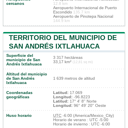
cercanos
12.8 km
Aeropuerto Internacional de Puerto
Escondido
135.7 km
Aeropuerto de Pinotepa Nacional
144.9 km
TERRITORIO DEL MUNICIPIO DE
SAN ANDRÉS IXTLAHUACA
Superficie del
3 317 hectáreas
municipio de San
33,17 km²
(12,81 sq mi)
Andrés Ixtlahuaca
Altitud del municipio
de San Andrés
1 639 metros de altitud
Ixtlahuaca
Coordenadas
Latitud:
17.069
geográficas
Longitud:
-96.8223
Latitud:
17° 4' 8'' Norte
Longitud:
96° 49' 20'' Oeste
Huso horario
UTC
-6:00 (America/Mexico_City)
Horario de verano : UTC -5:00
Horario de invierno : UTC -6:00