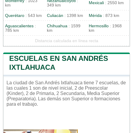
Monterrey
: 1023
Nezahualcóyotl
:
Mexicali
: 2550 km
km
349 km
Querétaro
: 543 km
Culiacán
: 1398 km
Mérida
: 873 km
Aguascalientes
:
Chihuahua
: 1599
Hermosillo
: 1968
785 km
km
km
Distancia calculada en línea recta
ESCUELAS EN SAN ANDRÉS
IXTLAHUACA
La ciudad de San Andrés Ixtlahuaca tiene 7 escuelas, de
las cuales 1 son de nivel inicial, 2 de Preescolar
(Kinder), 2 de Primaria, 2 Secundaria, Media Superior
(Preparatoria). Las demás son Superior o formaciones
para el trabajo.