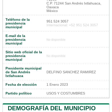
C.P. 71244 San Andrés Ixtlahuaca,
Oaxaca
México
Teléfono de la
951 524 3057
presidencia
Internacional: +52 951 524 3057
municipal
E-mail de la
presidencia
No disponible
municipal
Sitio web oficial de la
presidencia
No disponible
municipal
Presidente municipal
de San Andrés
DELFINO SANCHEZ RAMIREZ
Ixtlahuaca
Fecha de elección
1 Enero 2023
Partido político
USOS Y COSTUMBRES
DEMOGRAFÍA DEL MUNICIPIO