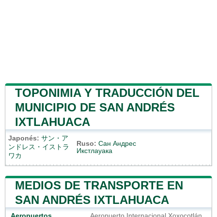
TOPONIMIA Y TRADUCCIÓN DEL
MUNICIPIO DE SAN ANDRÉS
IXTLAHUACA
Japonés:
サン・ア
Ruso:
Сан Андрес
ンドレス・イストラ
Икстлауака
ワカ
MEDIOS DE TRANSPORTE EN
SAN ANDRÉS IXTLAHUACA
Aeropuertos
Aeropuerto Internacional Xoxocotlán