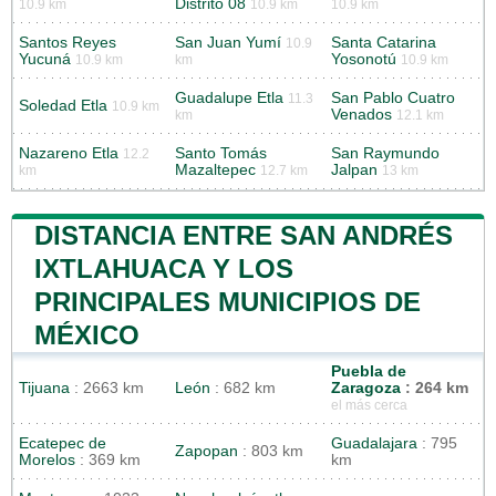
Distrito 08
10.9 km
10.9 km
10.9 km
Santos Reyes
San Juan Yumí
Santa Catarina
10.9
Yucuná
Yosonotú
10.9 km
km
10.9 km
Guadalupe Etla
San Pablo Cuatro
11.3
Soledad Etla
10.9 km
Venados
km
12.1 km
Nazareno Etla
Santo Tomás
San Raymundo
12.2
Mazaltepec
Jalpan
km
12.7 km
13 km
DISTANCIA ENTRE SAN ANDRÉS
IXTLAHUACA Y LOS
PRINCIPALES MUNICIPIOS DE
MÉXICO
Puebla de
Tijuana
: 2663 km
León
: 682 km
Zaragoza
: 264 km
el más cerca
Ecatepec de
Guadalajara
: 795
Zapopan
: 803 km
Morelos
: 369 km
km