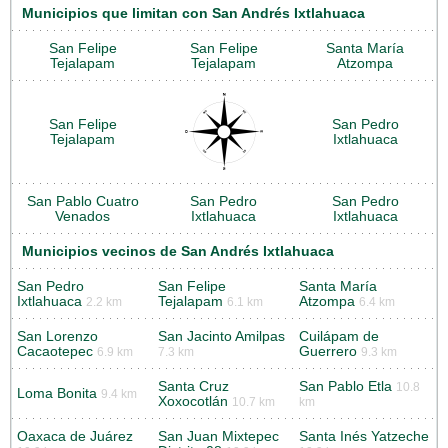
Municipios que limitan con San Andrés Ixtlahuaca
San Felipe
San Felipe
Santa María
Tejalapam
Tejalapam
Atzompa
San Felipe
San Pedro
Tejalapam
Ixtlahuaca
San Pablo Cuatro
San Pedro
San Pedro
Venados
Ixtlahuaca
Ixtlahuaca
Municipios vecinos de San Andrés Ixtlahuaca
San Pedro
San Felipe
Santa María
Ixtlahuaca
Tejalapam
Atzompa
2.2 km
6.1 km
6.4 km
San Lorenzo
San Jacinto Amilpas
Cuilápam de
Cacaotepec
Guerrero
6.9 km
7.3 km
9.3 km
Santa Cruz
San Pablo Etla
10.8
Loma Bonita
9.4 km
Xoxocotlán
10.7 km
km
Oaxaca de Juárez
San Juan Mixtepec
Santa Inés Yatzeche