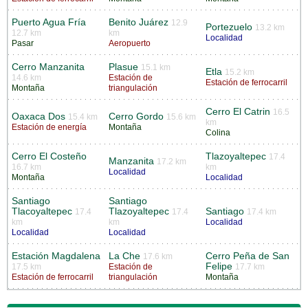
Puerto Agua Fría
Benito Juárez
12.9
Portezuelo
13.2 km
12.7 km
km
Localidad
Pasar
Aeropuerto
Cerro Manzanita
Plasue
15.1 km
Etla
15.2 km
14.6 km
Estación de
Estación de ferrocarril
Montaña
triangulación
Cerro El Catrin
16.5
Oaxaca Dos
Cerro Gordo
15.4 km
15.6 km
km
Estación de energía
Montaña
Colina
Cerro El Costeño
Tlazoyaltepec
17.4
Manzanita
17.2 km
16.7 km
km
Localidad
Montaña
Localidad
Santiago
Santiago
Tlacoyaltepec
Tlazoyaltepec
Santiago
17.4
17.4
17.4 km
km
km
Localidad
Localidad
Localidad
Estación Magdalena
La Che
Cerro Peña de San
17.6 km
Felipe
17.5 km
Estación de
17.7 km
Estación de ferrocarril
triangulación
Montaña