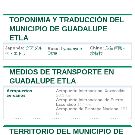
TOPONIMIA Y TRADUCCIÓN DEL
MUNICIPIO DE GUADALUPE
ETLA
Japonés:
グアダル
Chino:
瓜达卢佩－
Ruso:
Гуадалупе
Этла
ペ・エトラ
埃特拉
MEDIOS DE TRANSPORTE EN
GUADALUPE ETLA
Aeropuertos
Aeropuerto Internacional Xoxocotlán
cercanos
20.9 km
Aeropuerto Internacional de Puerto
Escondido
147 km
Aeropuerto de Pinotepa Nacional
151
km
TERRITORIO DEL MUNICIPIO DE