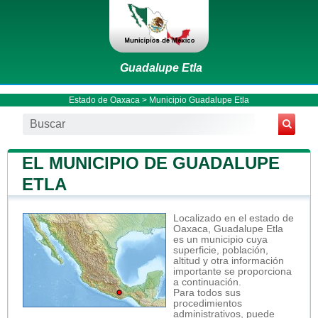
Guadalupe Etla
Estado de Oaxaca
>
Municipio Guadalupe Etla
EL MUNICIPIO DE GUADALUPE
ETLA
Localizado en el estado de
Oaxaca, Guadalupe Etla
es un municipio cuya
superficie, población,
altitud y otra información
importante se proporciona
a continuación.
Para todos sus
procedimientos
administrativos, puede