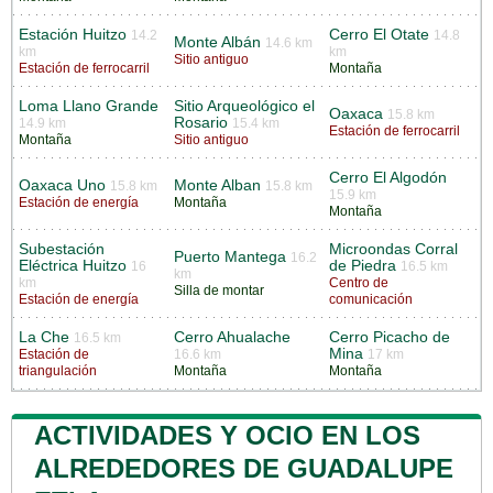
Estación Huitzo
Cerro El Otate
14.2
14.8
Monte Albán
14.6 km
km
km
Sitio antiguo
Estación de ferrocarril
Montaña
Loma Llano Grande
Sitio Arqueológico el
Oaxaca
15.8 km
Rosario
14.9 km
15.4 km
Estación de ferrocarril
Montaña
Sitio antiguo
Cerro El Algodón
Oaxaca Uno
Monte Alban
15.8 km
15.8 km
15.9 km
Estación de energía
Montaña
Montaña
Subestación
Microondas Corral
Puerto Mantega
16.2
Eléctrica Huitzo
de Piedra
16
16.5 km
km
km
Centro de
Silla de montar
Estación de energía
comunicación
La Che
Cerro Ahualache
Cerro Picacho de
16.5 km
Mina
Estación de
16.6 km
17 km
triangulación
Montaña
Montaña
ACTIVIDADES Y OCIO EN LOS
ALREDEDORES DE GUADALUPE