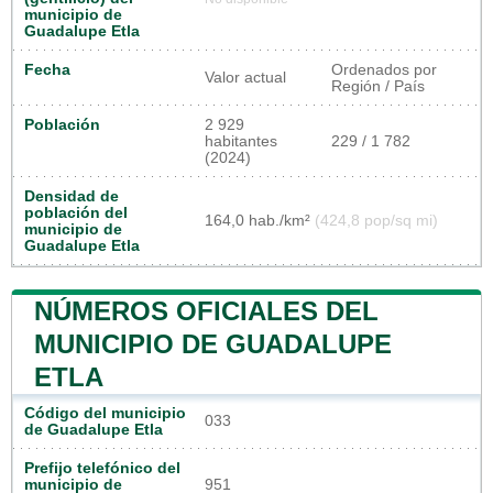
municipio de
Guadalupe Etla
Fecha
Ordenados por
Valor actual
Región / País
Población
2 929
habitantes
229 / 1 782
(2024)
Densidad de
población del
164,0 hab./km²
(424,8 pop/sq mi)
municipio de
Guadalupe Etla
NÚMEROS OFICIALES DEL
MUNICIPIO DE GUADALUPE
ETLA
Código del municipio
033
de Guadalupe Etla
Prefijo telefónico del
municipio de
951