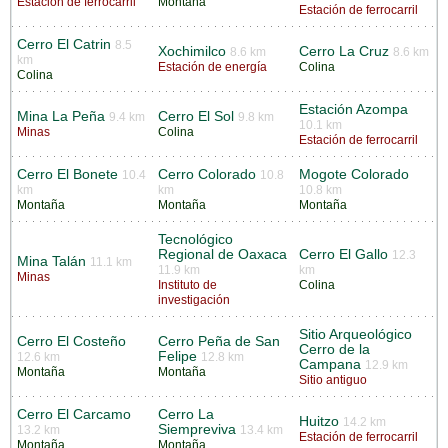
Estación de ferrocarril
Montaña
Estación de ferrocarril
Cerro El Catrin
8.5
Xochimilco
Cerro La Cruz
8.6 km
8.6 km
km
Estación de energía
Colina
Colina
Estación Azompa
Mina La Peña
Cerro El Sol
9.4 km
9.8 km
10.1 km
Minas
Colina
Estación de ferrocarril
Cerro El Bonete
Cerro Colorado
Mogote Colorado
10.4
10.8
km
km
10.8 km
Montaña
Montaña
Montaña
Tecnológico
Regional de Oaxaca
Cerro El Gallo
12.3
Mina Talán
11.1 km
11.9 km
km
Minas
Instituto de
Colina
investigación
Sitio Arqueológico
Cerro El Costeño
Cerro Peña de San
Cerro de la
Felipe
12.6 km
12.8 km
Campana
12.9 km
Montaña
Montaña
Sitio antiguo
Cerro El Carcamo
Cerro La
Huitzo
14.2 km
Siempreviva
13.2 km
13.4 km
Estación de ferrocarril
Montaña
Montaña