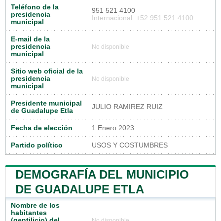
Teléfono de la
951 521 4100
presidencia
Internacional: +52 951 521 4100
municipal
E-mail de la
presidencia
No disponible
municipal
Sitio web oficial de la
presidencia
No disponible
municipal
Presidente municipal
JULIO RAMIREZ RUIZ
de Guadalupe Etla
Fecha de elección
1 Enero 2023
Partido político
USOS Y COSTUMBRES
DEMOGRAFÍA DEL MUNICIPIO
DE GUADALUPE ETLA
Nombre de los
habitantes
(gentilicio) del
No disponible