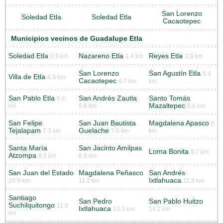
San Lorenzo
Soledad Etla
Soledad Etla
Cacaotepec
Municipios vecinos de Guadalupe Etla
Soledad Etla
Nazareno Etla
Reyes Etla
0.9 km
1.4 km
3.9 km
San Lorenzo
San Agustín Etla
5.4
Villa de Etla
4.3 km
Cacaotepec
4.7 km
km
San Pablo Etla
San Andrés Zautla
Santo Tomás
5.6
Mazaltepec
km
5.8 km
6.6 km
San Felipe
San Juan Bautista
Magdalena Apasco
8
Tejalapam
Guelache
7.3 km
7.6 km
km
Santa María
San Jacinto Amilpas
Loma Bonita
9.7 km
Atzompa
8.5 km
8.6 km
San Juan del Estado
Magdalena Peñasco
San Andrés
Ixtlahuaca
10.9 km
11.2 km
11.3 km
Santiago
San Pedro
San Pablo Huitzo
Suchilquitongo
11.9
Ixtlahuaca
13.3 km
14.2 km
km