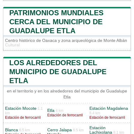
PATRIMONIOS MUNDIALES
CERCA DEL MUNICIPIO DE
GUADALUPE ETLA
Centro histórico de Oaxaca y zona arqueológica de Monte Albán
Cultural
LOS ALREDEDORES DEL
MUNICIPIO DE GUADALUPE
ETLA
en el territorio y en los alrededores del municipio de Guadalupe
Etla
Estación Mocote
Estación Magdalena
1.1
Etla
4 km
km
6.4 km
Estación de ferrocarril
Estación de ferrocarril
Estación de ferrocarril
Estación
Blanca
Cerro Jalapa
6.5 km
6.5 km
Lachixolana
8.1 km