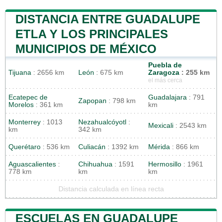
DISTANCIA ENTRE GUADALUPE
ETLA Y LOS PRINCIPALES
MUNICIPIOS DE MÉXICO
Puebla de
Tijuana
: 2656 km
León
: 675 km
Zaragoza
: 255 km
el más cerca
Ecatepec de
Guadalajara
: 791
Zapopan
: 798 km
Morelos
: 361 km
km
Monterrey
: 1013
Nezahualcóyotl
:
Mexicali
: 2543 km
km
342 km
Querétaro
: 536 km
Culiacán
: 1392 km
Mérida
: 866 km
Aguascalientes
:
Chihuahua
: 1591
Hermosillo
: 1961
778 km
km
km
Distancia calculada en línea recta
ESCUELAS EN GUADALUPE