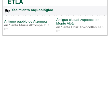
ETLA
Yacimiento arqueológico
Antigua ciudad zapoteca de
Antiguo pueblo de Atzompa
Monte Albán
en
Santa María Atzompa
11.4
en
Santa Cruz Xoxocotlán
14.6
km
km