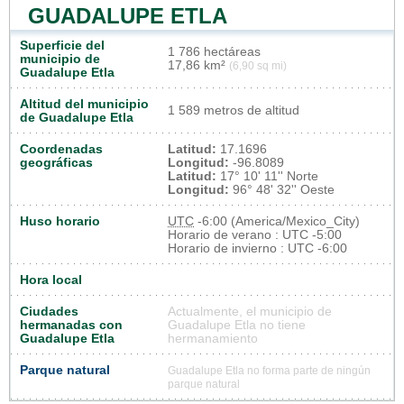
GUADALUPE ETLA
Superficie del
1 786 hectáreas
municipio de
17,86 km²
(6,90 sq mi)
Guadalupe Etla
Altitud del municipio
1 589 metros de altitud
de Guadalupe Etla
Coordenadas
Latitud:
17.1696
geográficas
Longitud:
-96.8089
Latitud:
17° 10' 11'' Norte
Longitud:
96° 48' 32'' Oeste
Huso horario
UTC
-6:00 (America/Mexico_City)
Horario de verano : UTC -5:00
Horario de invierno : UTC -6:00
Hora local
Ciudades
Actualmente, el municipio de
hermanadas con
Guadalupe Etla no tiene
Guadalupe Etla
hermanamiento
Parque natural
Guadalupe Etla no forma parte de ningún
parque natural