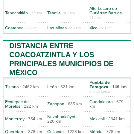
Alto Lucero de
Tenochtitlán
Tatatila
Gutiérrez Barrios
17.5 km
18.7 km
21.9 km
Coatepec
Las Minas
Xico
22.2 km
22.3 km
26.9 km
DISTANCIA ENTRE
COACOATZINTLA Y LOS
PRINCIPALES MUNICIPIOS DE
MÉXICO
Puebla de
Tijuana
: 2462 km
León
: 521 km
Zaragoza
: 149 km
el más cerca
Ecatepec de
Guadalajara
: 679
Zapopan
: 685 km
Morelos
: 222 km
km
Nezahualcóyotl
:
Monterrey
: 754 km
Mexicali
: 2341 km
220 km
Querétaro
: 376 km
Culiacán
: 1223 km
Mérida
: 778 km