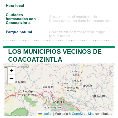
Hora local
Ciudades
Actualmente, el municipio de
hermanadas con
Coacoatzintla no tiene hermanamiento
Coacoatzintla
Parque natural
Coacoatzintla no forma parte de ningún
parque natural
LOS MUNICIPIOS VECINOS DE
COACOATZINTLA
+
−
Leaflet
|
Map data ©
OpenStreetMap
contributors