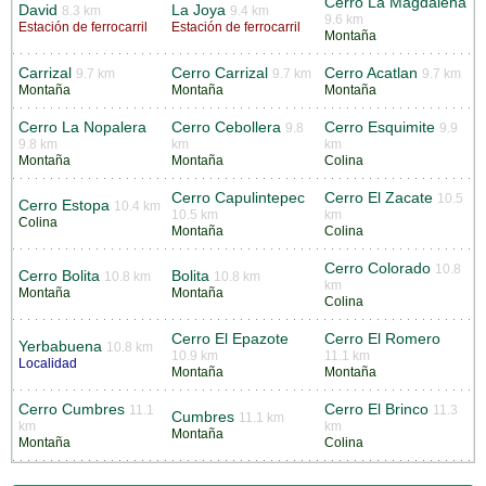
Cerro La Magdalena
David
La Joya
8.3 km
9.4 km
9.6 km
Estación de ferrocarril
Estación de ferrocarril
Montaña
Carrizal
Cerro Carrizal
Cerro Acatlan
9.7 km
9.7 km
9.7 km
Montaña
Montaña
Montaña
Cerro La Nopalera
Cerro Cebollera
Cerro Esquimite
9.8
9.9
9.8 km
km
km
Montaña
Montaña
Colina
Cerro Capulintepec
Cerro El Zacate
10.5
Cerro Estopa
10.4 km
10.5 km
km
Colina
Montaña
Colina
Cerro Colorado
10.8
Cerro Bolita
Bolita
10.8 km
10.8 km
km
Montaña
Montaña
Colina
Cerro El Epazote
Cerro El Romero
Yerbabuena
10.8 km
10.9 km
11.1 km
Localidad
Montaña
Montaña
Cerro Cumbres
Cerro El Brinco
11.1
11.3
Cumbres
11.1 km
km
km
Montaña
Montaña
Colina