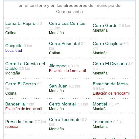
en el territorio y en los alrededores del municipio de
Coacoatzintla
Loma El Pajaro
Cerro Los Cerritos
0.6
Cerro Gordo
2.6 km
km
2.2 km
Montaña
Colina
Montaña
Cerro Pesmatal
Cerro Cuajilote
3.1
3.6
Chiquitín
3 km
km
km
Localidad
Colina
Montaña
Cerro La Cuesta del
Cerro El Divisorio
4.9
Jilotepec
4.8 km
Diablo
3.8 km
km
Estación de ferrocarril
Montaña
Montaña
Cerro El Cerrito
Estación de Mesa
6.2
San Juan
6.2 km
km
6.9 km
Montaña
Colina
Estación de ferrocarril
Banderilla
Cerro Montiel
Montiel
7 km
7.3 km
7.3 km
Estación de ferrocarril
Montaña
Montaña
Cerro Tecomate
8.2
Presa la Toma
Tecomate
7.7 km
8.2 km
km
represa
Montaña
Montaña