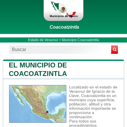
Coacoatzintla
Estado de Veracruz
>
Municipio Coacoatzintla
EL MUNICIPIO DE
COACOATZINTLA
Localizado en el estado de
Veracruz de Ignacio de la
Llave, Coacoatzintla es un
municipio cuya superficie,
población, altitud y otra
información importante se
proporciona a
continuación.
Para todos sus
procedimientos