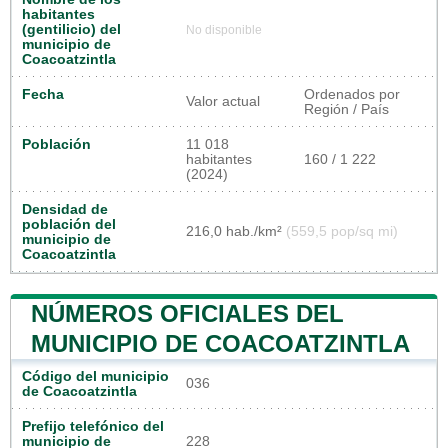
habitantes
(gentilicio) del
No disponible
municipio de
Coacoatzintla
Fecha
Ordenados por
Valor actual
Región / País
Población
11 018
habitantes
160 / 1 222
(2024)
Densidad de
población del
216,0 hab./km²
(559,5 pop/sq mi)
municipio de
Coacoatzintla
NÚMEROS OFICIALES DEL
MUNICIPIO DE COACOATZINTLA
Código del municipio
036
de Coacoatzintla
Prefijo telefónico del
municipio de
228