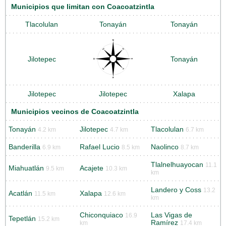
Municipios que limitan con Coacoatzintla
Tlacolulan
Tonayán
Tonayán
Jilotepec
Tonayán
Jilotepec
Jilotepec
Xalapa
Municipios vecinos de Coacoatzintla
Tonayán
Jilotepec
Tlacolulan
4.2 km
4.7 km
6.7 km
Banderilla
Rafael Lucio
Naolinco
6.9 km
8.5 km
8.7 km
Tlalnelhuayocan
11.1
Miahuatlán
Acajete
9.5 km
10.3 km
km
Landero y Coss
13.2
Acatlán
Xalapa
11.5 km
12.6 km
km
Chiconquiaco
Las Vigas de
16.9
Tepetlán
15.2 km
Ramírez
km
17.4 km