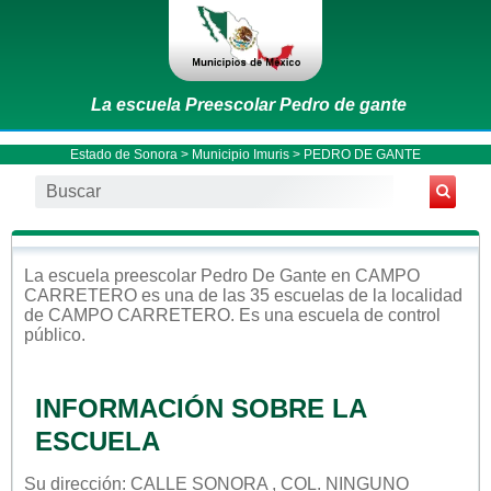
La escuela Preescolar Pedro de gante
Estado de Sonora
>
Municipio Imuris
> PEDRO DE GANTE
La escuela
preescolar
Pedro De Gante
en
CAMPO
CARRETERO
es una de las 35 escuelas de la localidad
de
CAMPO CARRETERO
. Es una escuela de control
público
.
INFORMACIÓN SOBRE LA
ESCUELA
Su dirección: CALLE SONORA , COL. NINGUNO