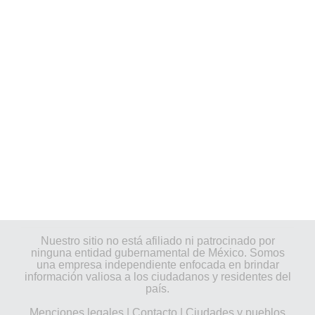
Nuestro sitio no está afiliado ni patrocinado por
ninguna entidad gubernamental de México. Somos
una empresa independiente enfocada en brindar
información valiosa a los ciudadanos y residentes del
país.
Menciones legales
|
Contacto
|
Ciudades y pueblos