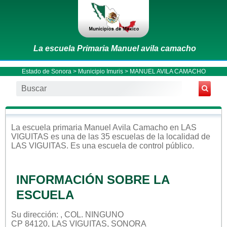
La escuela Primaria Manuel avila camacho
Estado de Sonora
>
Municipio Imuris
> MANUEL AVILA CAMACHO
La escuela
primaria
Manuel Avila Camacho
en
LAS
VIGUITAS
es una de las 35 escuelas de la localidad de
LAS VIGUITAS
. Es una escuela de control
público
.
INFORMACIÓN SOBRE LA
ESCUELA
Su dirección: , COL. NINGUNO
CP 84120, LAS VIGUITAS, SONORA