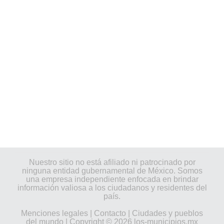
Nuestro sitio no está afiliado ni patrocinado por
ninguna entidad gubernamental de México. Somos
una empresa independiente enfocada en brindar
información valiosa a los ciudadanos y residentes del
país.
Menciones legales
|
Contacto
|
Ciudades y pueblos
del mundo
| Copyright © 2026 los-municipios.mx