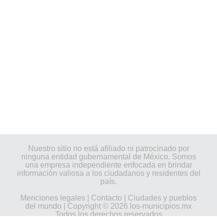
Nuestro sitio no está afiliado ni patrocinado por
ninguna entidad gubernamental de México. Somos
una empresa independiente enfocada en brindar
información valiosa a los ciudadanos y residentes del
país.
Menciones legales
|
Contacto
|
Ciudades y pueblos
del mundo
| Copyright © 2026 los-municipios.mx
Todos los derechos reservados