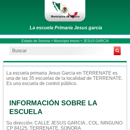
La escuela Primaria Jesus garcia
Estado de Sonora
>
Municipio Imuris
> JESUS GARCIA
La escuela
primaria
Jesus Garcia
en
TERRENATE
es
una de las 35 escuelas de la localidad de
TERRENATE
.
Es una escuela de control
público
.
INFORMACIÓN SOBRE LA
ESCUELA
Su dirección: CALLE JESUS GARCIA , COL. NINGUNO
CP 84125, TERRENATE, SONORA