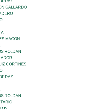
 ORDAZ
ON GALLARDO
MADERO
GO
TA
ES MAGON
Z
OS ROLDAN
RADOR
UIZ CORTINES
GO
 ORDAZ
Z
OS ROLDAN
TARIO
RLOS