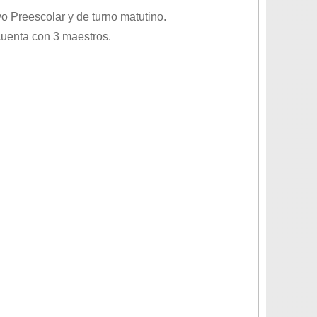
ivo
Preescolar
y de turno
matutino
.
cuenta con 3 maestros.