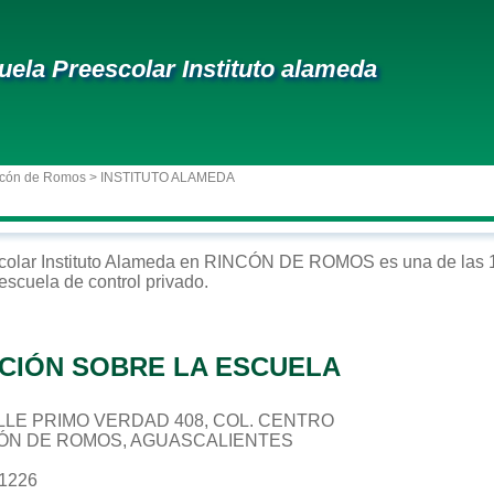
uela Preescolar Instituto alameda
ncón de Romos
> INSTITUTO ALAMEDA
colar
Instituto Alameda
en
RINCÓN DE ROMOS
es una de las 
 escuela de control
privado
.
CIÓN SOBRE LA ESCUELA
CALLE PRIMO VERDAD 408, COL. CENTRO
CÓN DE ROMOS, AGUASCALIENTES
11226