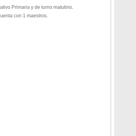
cativo
Primaria
y de turno
matutino
.
cuenta con 1 maestros.