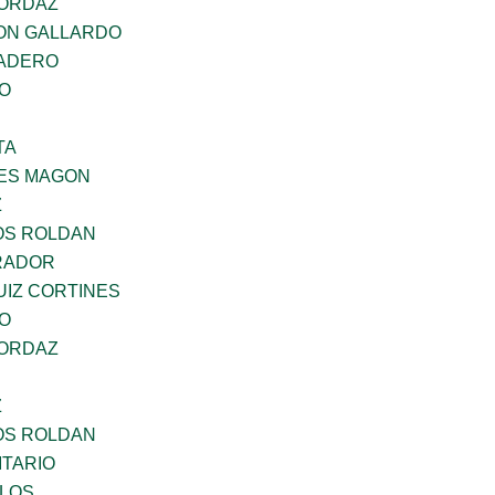
 ORDAZ
ON GALLARDO
MADERO
GO
TA
ES MAGON
Z
OS ROLDAN
RADOR
UIZ CORTINES
GO
 ORDAZ
Z
OS ROLDAN
TARIO
RLOS