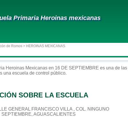
uela Primaria Heroinas mexicanas
ncón de Romos
> HEROINAS MEXICANAS
ria
Heroinas Mexicanas
en
16 DE SEPTIEMBRE
es una de las
Es una escuela de control
público
.
CIÓN SOBRE LA ESCUELA
CALLE GENERAL FRANCISCO VILLA , COL. NINGUNO
DE SEPTIEMBRE, AGUASCALIENTES