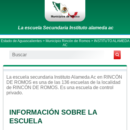
La escuela Secundaria Instituto alameda ac
Estado de Aguascalientes
>
Municipio Rincón de Romos
> INSTITUTO ALAMEDA
AC
La escuela
secundaria
Instituto Alameda Ac
en
RINCÓN
DE ROMOS
es una de las 136 escuelas de la localidad
de
RINCÓN DE ROMOS
. Es una escuela de control
privado
.
INFORMACIÓN SOBRE LA
ESCUELA