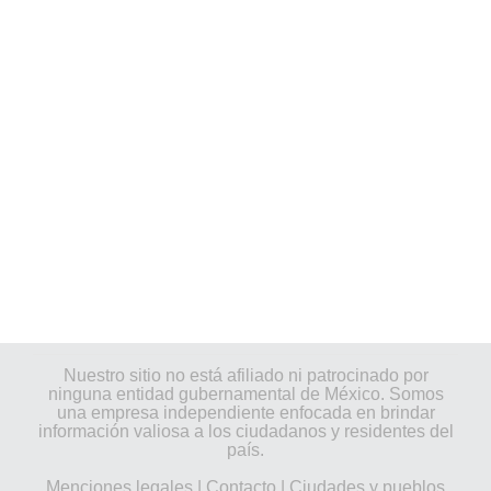
Nuestro sitio no está afiliado ni patrocinado por
ninguna entidad gubernamental de México. Somos
una empresa independiente enfocada en brindar
información valiosa a los ciudadanos y residentes del
país.
Menciones legales
|
Contacto
|
Ciudades y pueblos