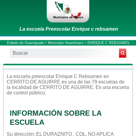
La escuela Preescolar Enrique c rebsamen
Estado de Guanajuato
>
Municipio Huanímaro
> ENRIQUE C REBSAMEN
La escuela
preescolar
Enrique C Rebsamen
en
CERRITO DE AGUIRRE
es una de las 79 escuelas de
la localidad de
CERRITO DE AGUIRRE
. Es una escuela
de control
público
.
INFORMACIÓN SOBRE LA
ESCUELA
Su dirección: EL DURAZNITO , COL. NO APLICA