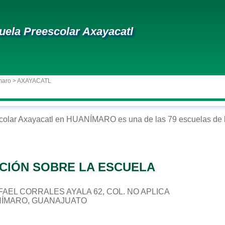
uela Preescolar Axayacatl
maro
> AXAYACATL
colar
Axayacatl
en
HUANÍMARO
es una de las 79 escuelas de 
CIÓN SOBRE LA ESCUELA
RAFAEL CORRALES AYALA 62, COL. NO APLICA
ANÍMARO, GUANAJUATO