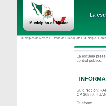
La esc
Municipios de México >
Estado de Guanajuato
>
Municipio Huaní
La escuela
prees
control
público
.
INFORMA
Su dirección: 
CP 36990, HU
Teléfono: