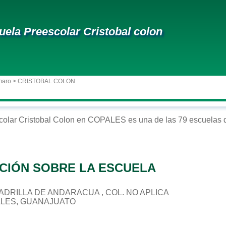
uela Preescolar Cristobal colon
maro
> CRISTOBAL COLON
colar
Cristobal Colon
en
COPALES
es una de las 79 escuelas 
CIÓN SOBRE LA ESCUELA
CUADRILLA DE ANDARACUA , COL. NO APLICA
ALES, GUANAJUATO