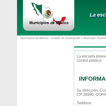
La esc
Municipios de México >
Estado de Guanajuato
>
Municipio Huaní
La escuela
prees
control
público
.
INFORMA
Su dirección: 
CP 36990, COP
Teléfono: