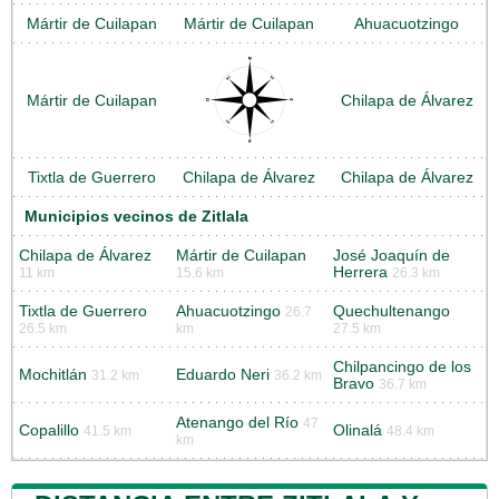
Mártir de Cuilapan
Mártir de Cuilapan
Ahuacuotzingo
Mártir de Cuilapan
Chilapa de Álvarez
Tixtla de Guerrero
Chilapa de Álvarez
Chilapa de Álvarez
Municipios vecinos de Zitlala
Chilapa de Álvarez
Mártir de Cuilapan
José Joaquín de
Herrera
11 km
15.6 km
26.3 km
Tixtla de Guerrero
Ahuacuotzingo
Quechultenango
26.7
26.5 km
km
27.5 km
Chilpancingo de los
Mochitlán
Eduardo Neri
31.2 km
36.2 km
Bravo
36.7 km
Atenango del Río
47
Copalillo
Olinalá
41.5 km
48.4 km
km