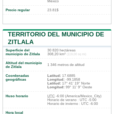
México
Precio regular
23.81$
TERRITORIO DEL MUNICIPIO DE
ZITLALA
Superficie del
30 820 hectáreas
municipio de Zitlala
308,20 km²
(119,00 sq mi)
Altitud del municipio
1 346 metros de altitud
de Zitlala
Coordenadas
Latitud:
17.6885
geográficas
Longitud:
-99.1858
Latitud:
17° 41' 19'' Norte
Longitud:
99° 11' 9'' Oeste
Huso horario
UTC
-6:00 (America/Mexico_City)
Horario de verano : UTC -5:00
Horario de invierno : UTC -6:00
Hora local