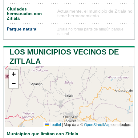
Ciudades
Actualmente, el municipio de Zitlala no
hermanadas con
tiene hermanamiento
Zitlala
Parque natural
Zitlala no forma parte de ningún parque
natural
LOS MUNICIPIOS VECINOS DE
ZITLALA
+
−
Leaflet
|
Map data ©
OpenStreetMap
contributors
Municipios que limitan con Zitlala