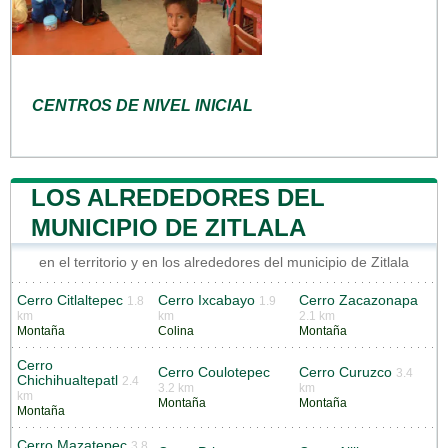
CENTROS DE NIVEL INICIAL
LOS ALREDEDORES DEL
MUNICIPIO DE ZITLALA
en el territorio y en los alrededores del municipio de Zitlala
Cerro Citlaltepec
Cerro Ixcabayo
Cerro Zacazonapa
1.8
1.9
km
km
2.1 km
Montaña
Colina
Montaña
Cerro
Cerro Coulotepec
Cerro Curuzco
3.4
Chichihualtepatl
2.4
3.2 km
km
km
Montaña
Montaña
Montaña
Cerro Mazatepec
3.8