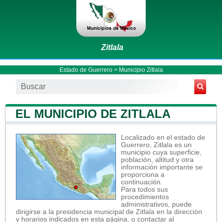
Zitlala
Estado de Guerrero
>
Municipio Zitlala
EL MUNICIPIO DE ZITLALA
Localizado en el estado de
Guerrero, Zitlala es un
municipio cuya superficie,
población, altitud y otra
información importante se
proporciona a
continuación.
Para todos sus
procedimientos
administrativos, puede
dirigirse a la presidencia municipal de Zitlala en la dirección
y horarios indicados en esta página, o contactar al