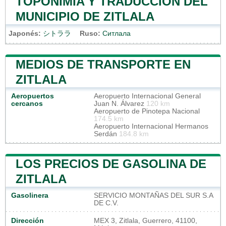
TOPONIMIA Y TRADUCCIÓN DEL
MUNICIPIO DE ZITLALA
Japonés:
シトララ
Ruso:
Ситлала
MEDIOS DE TRANSPORTE EN
ZITLALA
Aeropuertos
Aeropuerto Internacional General
cercanos
Juan N. Álvarez
120 km
Aeropuerto de Pinotepa Nacional
174.5 km
Aeropuerto Internacional Hermanos
Serdán
184.8 km
LOS PRECIOS DE GASOLINA DE
ZITLALA
Gasolinera
SERVICIO MONTAÑAS DEL SUR S.A
DE C.V.
Dirección
MEX 3, Zitlala, Guerrero, 41100,