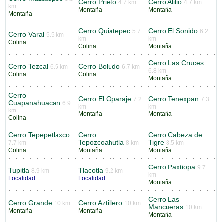
Cerro Prieto
Cerro Alilio
4.7 km
4.7 km
km
Montaña
Montaña
Montaña
Cerro Quiatepec
Cerro El Sonido
5.7
6.2
Cerro Varal
5.5 km
km
km
Colina
Colina
Montaña
Cerro Las Cruces
Cerro Tezcal
Cerro Boludo
6.5 km
6.7 km
6.8 km
Colina
Colina
Montaña
Cerro
Cerro El Oparaje
Cerro Tenexpan
7.2
7.3
Cuapanahuacan
6.9
km
km
km
Montaña
Montaña
Colina
Cerro Tepepetlaxco
Cerro
Cerro Cabeza de
Tepozcoahutla
Tigre
7.7 km
8 km
8.5 km
Colina
Montaña
Montaña
Cerro Paxtiopa
9.7
Tupitla
Tlacotla
8.9 km
9.2 km
km
Localidad
Localidad
Montaña
Cerro Las
Cerro Grande
Cerro Aztillero
10 km
10 km
Mancueras
10 km
Montaña
Montaña
Montaña