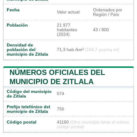
Fecha
Ordenados por
Valor actual
Región / País
Población
21 977
habitantes
43 / 800
(2024)
Densidad de
población del
71,3 hab./km²
(184,7 pop/sq mi)
municipio de Zitlala
NÚMEROS OFICIALES DEL
MUNICIPIO DE ZITLALA
Código del municipio
074
de Zitlala
Prefijo telefónico del
756
municipio de Zitlala
Código postal
41160
(Otro municipio tiene el mismo
código postal)