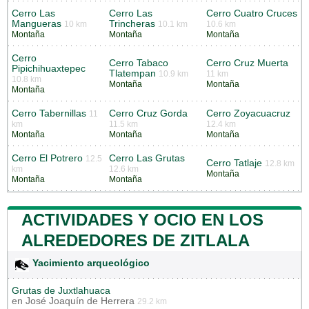
Cerro Las
Cerro Las
Cerro Cuatro Cruces
Mangueras
Trincheras
10 km
10.1 km
10.6 km
Montaña
Montaña
Montaña
Cerro
Cerro Tabaco
Cerro Cruz Muerta
Pipichihuaxtepec
Tlatempan
10.9 km
11 km
10.8 km
Montaña
Montaña
Montaña
Cerro Tabernillas
Cerro Cruz Gorda
Cerro Zoyacuacruz
11
km
11.5 km
12.4 km
Montaña
Montaña
Montaña
Cerro El Potrero
Cerro Las Grutas
12.5
Cerro Tatlaje
12.8 km
km
12.6 km
Montaña
Montaña
Montaña
ACTIVIDADES Y OCIO EN LOS
ALREDEDORES DE ZITLALA
Yacimiento arqueológico
Grutas de Juxtlahuaca
en
José Joaquín de Herrera
29.2 km