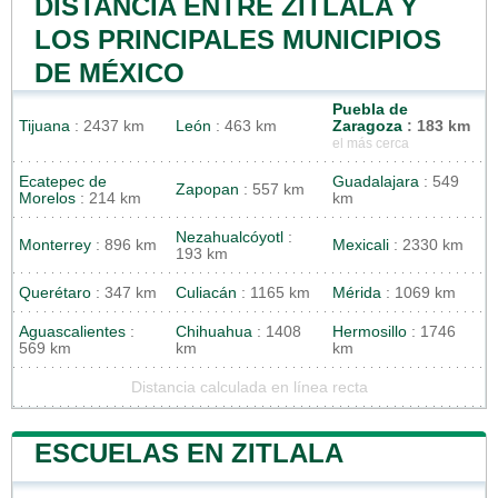
DISTANCIA ENTRE ZITLALA Y
LOS PRINCIPALES MUNICIPIOS
DE MÉXICO
Puebla de
Tijuana
: 2437 km
León
: 463 km
Zaragoza
: 183 km
el más cerca
Ecatepec de
Guadalajara
: 549
Zapopan
: 557 km
Morelos
: 214 km
km
Nezahualcóyotl
:
Monterrey
: 896 km
Mexicali
: 2330 km
193 km
Querétaro
: 347 km
Culiacán
: 1165 km
Mérida
: 1069 km
Aguascalientes
:
Chihuahua
: 1408
Hermosillo
: 1746
569 km
km
km
Distancia calculada en línea recta
ESCUELAS EN ZITLALA