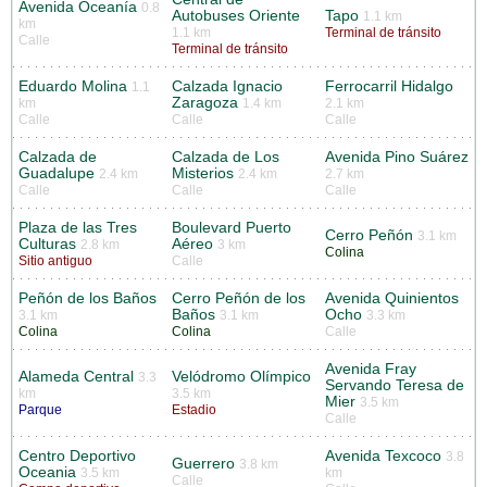
Avenida Oceanía
0.8
Autobuses Oriente
Tapo
1.1 km
km
1.1 km
Terminal de tránsito
Calle
Terminal de tránsito
Eduardo Molina
Calzada Ignacio
Ferrocarril Hidalgo
1.1
Zaragoza
km
1.4 km
2.1 km
Calle
Calle
Calle
Calzada de
Calzada de Los
Avenida Pino Suárez
Guadalupe
Misterios
2.4 km
2.4 km
2.7 km
Calle
Calle
Calle
Plaza de las Tres
Boulevard Puerto
Cerro Peñón
3.1 km
Culturas
Aéreo
2.8 km
3 km
Colina
Sitio antiguo
Calle
Peñón de los Baños
Cerro Peñón de los
Avenida Quinientos
Baños
Ocho
3.1 km
3.1 km
3.3 km
Colina
Colina
Calle
Avenida Fray
Alameda Central
Velódromo Olímpico
3.3
Servando Teresa de
km
3.5 km
Mier
3.5 km
Parque
Estadio
Calle
Centro Deportivo
Avenida Texcoco
3.8
Guerrero
3.8 km
Oceania
3.5 km
km
Calle