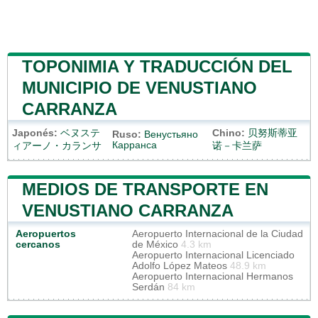
TOPONIMIA Y TRADUCCIÓN DEL
MUNICIPIO DE VENUSTIANO
CARRANZA
Japonés:
ベヌステ
Chino:
贝努斯蒂亚
Ruso:
Венустьяно
Карранса
ィアーノ・カランサ
诺－卡兰萨
MEDIOS DE TRANSPORTE EN
VENUSTIANO CARRANZA
Aeropuertos
Aeropuerto Internacional de la Ciudad
cercanos
de México
4.3 km
Aeropuerto Internacional Licenciado
Adolfo López Mateos
48.9 km
Aeropuerto Internacional Hermanos
Serdán
84 km