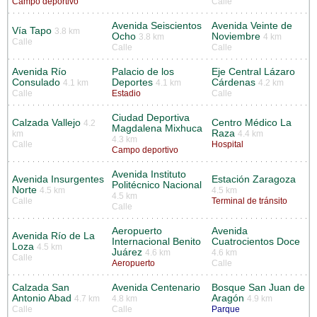
Campo deportivo
Calle
Avenida Seiscientos
Avenida Veinte de
Vía Tapo
3.8 km
Ocho
Noviembre
3.8 km
4 km
Calle
Calle
Calle
Avenida Río
Palacio de los
Eje Central Lázaro
Consulado
Deportes
Cárdenas
4.1 km
4.1 km
4.2 km
Calle
Estadio
Calle
Ciudad Deportiva
Calzada Vallejo
Centro Médico La
4.2
Magdalena Mixhuca
Raza
km
4.4 km
4.3 km
Calle
Hospital
Campo deportivo
Avenida Instituto
Avenida Insurgentes
Estación Zaragoza
Politécnico Nacional
Norte
4.5 km
4.5 km
4.5 km
Calle
Terminal de tránsito
Calle
Aeropuerto
Avenida
Avenida Río de La
Internacional Benito
Cuatrocientos Doce
Loza
4.5 km
Juárez
4.6 km
4.6 km
Calle
Aeropuerto
Calle
Calzada San
Avenida Centenario
Bosque San Juan de
Antonio Abad
Aragón
4.7 km
4.8 km
4.9 km
Calle
Calle
Parque