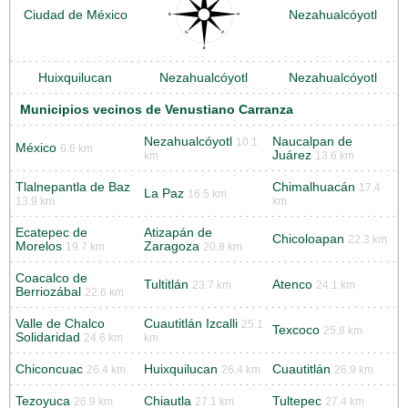
Ciudad de México
Nezahualcóyotl
Huixquilucan
Nezahualcóyotl
Nezahualcóyotl
Municipios vecinos de Venustiano Carranza
Nezahualcóyotl
Naucalpan de
10.1
México
6.6 km
Juárez
km
13.6 km
Tlalnepantla de Baz
Chimalhuacán
17.4
La Paz
16.5 km
13.9 km
km
Ecatepec de
Atizapán de
Chicoloapan
22.3 km
Morelos
Zaragoza
19.7 km
20.8 km
Coacalco de
Tultitlán
Atenco
23.7 km
24.1 km
Berriozábal
22.6 km
Valle de Chalco
Cuautitlán Izcalli
25.1
Texcoco
25.8 km
Solidaridad
24.6 km
km
Chiconcuac
Huixquilucan
Cuautitlán
26.4 km
26.4 km
26.9 km
Tezoyuca
Chiautla
Tultepec
26.9 km
27.1 km
27.4 km