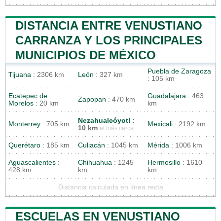
DISTANCIA ENTRE VENUSTIANO
CARRANZA Y LOS PRINCIPALES
MUNICIPIOS DE MÉXICO
Puebla de Zaragoza
Tijuana
: 2306 km
León
: 327 km
: 105 km
Ecatepec de
Guadalajara
: 463
Zapopan
: 470 km
Morelos
: 20 km
km
Nezahualcóyotl
:
Monterrey
: 705 km
Mexicali
: 2192 km
10 km
el más cerca
Querétaro
: 185 km
Culiacán
: 1045 km
Mérida
: 1006 km
Aguascalientes
:
Chihuahua
: 1245
Hermosillo
: 1610
428 km
km
km
Distancia calculada en línea recta
ESCUELAS EN VENUSTIANO