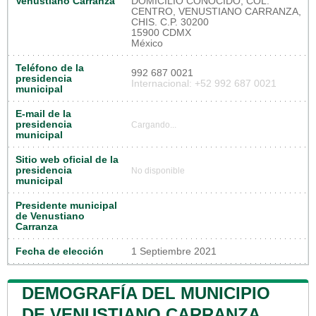
Venustiano Carranza
DOMICILIO CONOCIDO, COL.
CENTRO, VENUSTIANO CARRANZA,
CHIS. C.P. 30200
15900 CDMX
México
Teléfono de la
992 687 0021
presidencia
Internacional: +52 992 687 0021
municipal
E-mail de la
presidencia
Cargando...
municipal
Sitio web oficial de la
presidencia
No disponible
municipal
Presidente municipal
de Venustiano
Carranza
Fecha de elección
1 Septiembre 2021
DEMOGRAFÍA DEL MUNICIPIO
DE VENUSTIANO CARRANZA