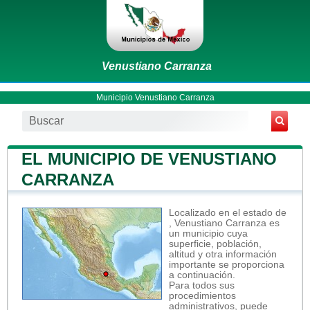
Venustiano Carranza
Municipio Venustiano Carranza
EL MUNICIPIO DE VENUSTIANO
CARRANZA
Localizado en el estado de
, Venustiano Carranza es
un municipio cuya
superficie, población,
altitud y otra información
importante se proporciona
a continuación.
Para todos sus
procedimientos
administrativos, puede