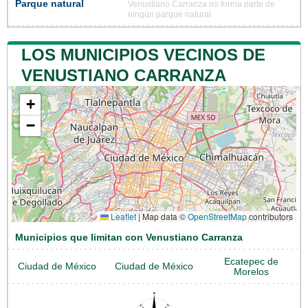
Parque natural
Venustiano Carranza no forma parte de
ningún parque natural
LOS MUNICIPIOS VECINOS DE
VENUSTIANO CARRANZA
+
−
Leaflet
|
Map data ©
OpenStreetMap
contributors
Municipios que limitan con Venustiano Carranza
Ecatepec de
Ciudad de México
Ciudad de México
Morelos