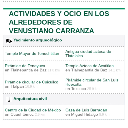
ACTIVIDADES Y OCIO EN LOS
ALREDEDORES DE
VENUSTIANO CARRANZA
Yacimiento arqueológico
Antigua ciudad azteca de
Templo Mayor de Tenochtitlan
Tlatelolco
Pirámide de Tenayuca
Templo Azteca de Acatitlan
en
Tlalnepantla de Baz
en
Tlalnepantla de Baz
11.8 km
14.1 km
Pirámide circular de San Luis
Pirámide circular de Cuicuilco
Huexotla
en
Tlalpan
16.9 km
en
Texcoco
25.9 km
Arquitectura civil
Centro de la Ciudad de México
Casa de Luis Barragán
en
Cuauhtémoc
en
Miguel Hidalgo
2.9 km
8.9 km