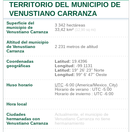
TERRITORIO DEL MUNICIPIO DE
VENUSTIANO CARRANZA
Superficie del
3 342 hectáreas
municipio de
33,42 km²
(12,90 sq mi)
Venustiano Carranza
Altitud del municipio
de Venustiano
2 231 metros de altitud
Carranza
Coordenadas
Latitud:
19.4396
geográficas
Longitud:
-99.1131
Latitud:
19° 26' 23'' Norte
Longitud:
99° 6' 47'' Oeste
Huso horario
UTC
-6:00 (America/Mexico_City)
Horario de verano : UTC -5:00
Horario de invierno : UTC -6:00
Hora local
Ciudades
Actualmente, el municipio de
hermanadas con
Venustiano Carranza no tiene
Venustiano Carranza
hermanamiento