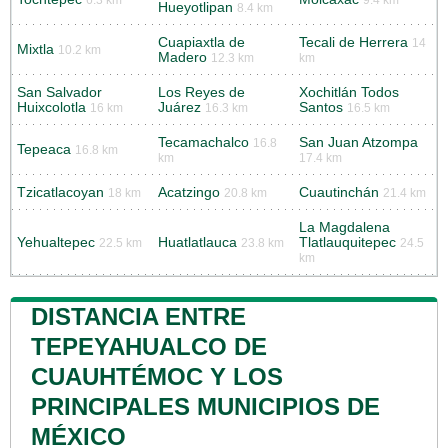
6.3 km
9.4 km
Hueyotlipan
8.4 km
Cuapiaxtla de
Tecali de Herrera
14
Mixtla
10.2 km
Madero
12.3 km
km
San Salvador
Los Reyes de
Xochitlán Todos
Huixcolotla
Juárez
Santos
16 km
16.3 km
16.5 km
Tecamachalco
San Juan Atzompa
16.8
Tepeaca
16.8 km
km
17.4 km
Tzicatlacoyan
Acatzingo
Cuautinchán
18 km
20.8 km
21.4 km
La Magdalena
Yehualtepec
Huatlatlauca
Tlatlauquitepec
22.5 km
23.8 km
24.5
km
DISTANCIA ENTRE
TEPEYAHUALCO DE
CUAUHTÉMOC Y LOS
PRINCIPALES MUNICIPIOS DE
MÉXICO