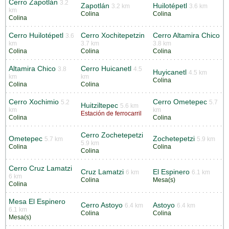
Cerro Zapotlán
3.2
Zapotlán
Huilotépetl
3.2 km
3.6 km
km
Colina
Colina
Colina
Cerro Huilotépetl
Cerro Xochitepetzin
Cerro Altamira Chico
3.6
km
3.7 km
3.8 km
Colina
Colina
Colina
Altamira Chico
Cerro Huicanetl
3.8
4.5
Huyicanetl
4.5 km
km
km
Colina
Colina
Colina
Cerro Xochimio
Cerro Ometepec
5.2
5.7
Huitziltepec
5.6 km
km
km
Estación de ferrocarril
Colina
Colina
Cerro Zochetepetzi
Ometepec
Zochetepetzi
5.7 km
5.9 km
5.9 km
Colina
Colina
Colina
Cerro Cruz Lamatzi
Cruz Lamatzi
El Espinero
6 km
6.1 km
6 km
Colina
Mesa(s)
Colina
Mesa El Espinero
Cerro Astoyo
Astoyo
6.4 km
6.4 km
6.1 km
Colina
Colina
Mesa(s)