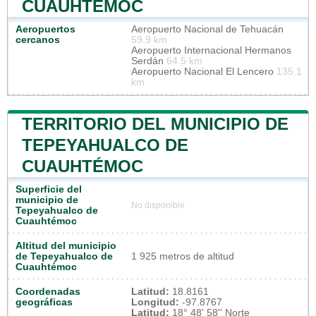
CUAUHTÉMOC
Aeropuertos
Aeropuerto Nacional de Tehuacán
cercanos
59.9 km
Aeropuerto Internacional Hermanos
Serdán
64.5 km
Aeropuerto Nacional El Lencero
135.1
km
TERRITORIO DEL MUNICIPIO DE
TEPEYAHUALCO DE
CUAUHTÉMOC
Superficie del
municipio de
No disponible
Tepeyahualco de
Cuauhtémoc
Altitud del municipio
de Tepeyahualco de
1 925 metros de altitud
Cuauhtémoc
Coordenadas
Latitud:
18.8161
geográficas
Longitud:
-97.8767
Latitud:
18° 48' 58'' Norte