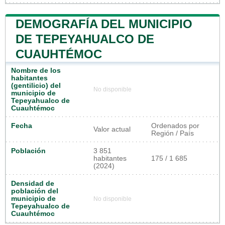
DEMOGRAFÍA DEL MUNICIPIO
DE TEPEYAHUALCO DE
CUAUHTÉMOC
Nombre de los
habitantes
(gentilicio) del
No disponible
municipio de
Tepeyahualco de
Cuauhtémoc
Fecha
Ordenados por
Valor actual
Región / País
Población
3 851
habitantes
175 / 1 685
(2024)
Densidad de
población del
municipio de
No disponible
Tepeyahualco de
Cuauhtémoc