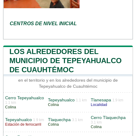
CENTROS DE NIVEL INICIAL
LOS ALREDEDORES DEL
MUNICIPIO DE TEPEYAHUALCO
DE CUAUHTÉMOC
en el territorio y en los alrededores del municipio de
Tepeyahualco de Cuauhtémoc
Cerro Tepeyahualco
Tepeyahualco
Tlanesapa
1.1 km
1.9 km
1.1 km
Colina
Localidad
Colina
Cerro Tlaquechpa
Tepeyahualco
Tlaquechpa
1.9 km
3.1 km
3.1 km
Estación de ferrocarril
Colina
Colina