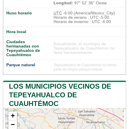
Longitud:
97° 52' 36'' Oeste
Huso horario
UTC
-6:00 (America/Mexico_City)
Horario de verano : UTC -5:00
Horario de invierno : UTC -6:00
Hora local
Ciudades
Actualmente, el municipio de
hermanadas con
Tepeyahualco de Cuauhtémoc no
Tepeyahualco de
tiene hermanamiento
Cuauhtémoc
Parque natural
Tepeyahualco de Cuauhtémoc no forma
parte de ningún parque natural
LOS MUNICIPIOS VECINOS DE
TEPEYAHUALCO DE
CUAUHTÉMOC
+
−