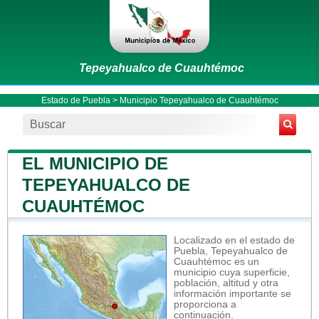
Tepeyahualco de Cuauhtémoc
Estado de Puebla
>
Municipio Tepeyahualco de Cuauhtémoc
EL MUNICIPIO DE
TEPEYAHUALCO DE
CUAUHTÉMOC
Localizado en el estado de
Puebla, Tepeyahualco de
Cuauhtémoc es un
municipio cuya superficie,
población, altitud y otra
información importante se
proporciona a
continuación.