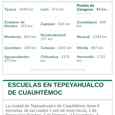
Puebla de
Tijuana
: 2449 km
León
: 474 km
Zaragoza
: 43 km
el
más cerca
Ecatepec de
Guadalajara
: 609
Zapopan
: 616 km
Morelos
: 153 km
km
Nezahualcóyotl
:
Monterrey
: 803 km
Mexicali
: 2333 km
137 km
Querétaro
: 330 km
Culiacán
: 1191 km
Mérida
: 897 km
Aguascalientes
:
Chihuahua
: 1376
Hermosillo
: 1752
573 km
km
km
Distancia calculada en línea recta
ESCUELAS EN TEPEYAHUALCO
DE CUAUHTÉMOC
La ciudad de Tepeyahualco de Cuauhtémoc tiene 9
escuelas, de las cuales 1 son de nivel inicial, 2 de