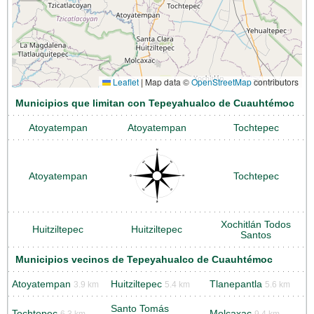
Leaflet
|
Map data ©
OpenStreetMap
contributors
Municipios que limitan con Tepeyahualco de Cuauhtémoc
Atoyatempan
Atoyatempan
Tochtepec
Atoyatempan
Tochtepec
Xochitlán Todos
Huitziltepec
Huitziltepec
Santos
Municipios vecinos de Tepeyahualco de Cuauhtémoc
Atoyatempan
Huitziltepec
Tlanepantla
3.9 km
5.4 km
5.6 km
Santo Tomás
Tochtepec
Molcaxac