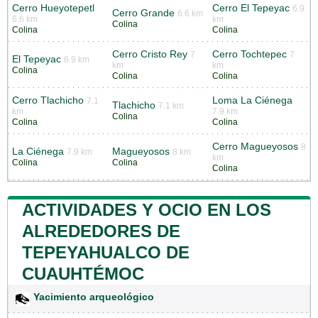
Cerro Hueyotepetl
Cerro El Tepeyac
6.9
Cerro Grande
6.6 km
6.6 km
km
Colina
Colina
Colina
Cerro Cristo Rey
Cerro Tochtepec
7
7
El Tepeyac
6.9 km
km
km
Colina
Colina
Colina
Cerro Tlachicho
Loma La Ciénega
7.1
Tlachicho
7.1 km
km
7.9 km
Colina
Colina
Colina
Cerro Magueyosos
8
La Ciénega
Magueyosos
7.9 km
8 km
km
Colina
Colina
Colina
ACTIVIDADES Y OCIO EN LOS
ALREDEDORES DE
TEPEYAHUALCO DE
CUAUHTÉMOC
Yacimiento arqueológico