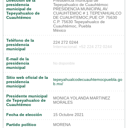
Dirección de la
Presidencia municipal de
presidencia
Tepeyahualco de Cuauhtémoc
municipal de
PRESIDENCIA MUNICIPAL AV.
Tepeyahualco de
CUAUHTEMOC # 1 TEPEYAHUALCO
Cuauhtémoc
DE CUAUHTEMOC,PUE CP. 75630
C.P. 75630 Tepeyahualco de
Cuauhtémoc, Puebla
México
Teléfono de la
224 272 0244
presidencia
Internacional: +52 224 272 0244
municipal
E-mail de la
presidencia
No disponible
municipal
Sitio web oficial de la
tepeyahualcodecuauhtemocpuebla.go
presidencia
b.mx/
municipal
Presidente municipal
MONICA YOLANDA MARTINEZ
de Tepeyahualco de
MORALES
Cuauhtémoc
Fecha de elección
15 Octubre 2021
Partido político
MORENA