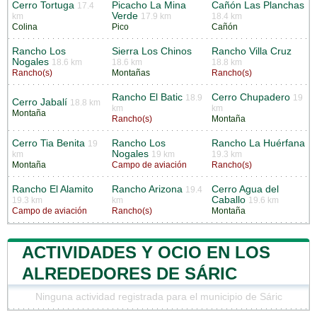
Cerro Tortuga
Picacho La Mina
Cañón Las Planchas
17.4
Verde
km
17.9 km
18.4 km
Colina
Pico
Cañón
Rancho Los
Sierra Los Chinos
Rancho Villa Cruz
Nogales
18.6 km
18.6 km
18.8 km
Rancho(s)
Montañas
Rancho(s)
Rancho El Batic
Cerro Chupadero
18.9
19
Cerro Jabalí
18.8 km
km
km
Montaña
Rancho(s)
Montaña
Cerro Tia Benita
Rancho Los
Rancho La Huérfana
19
Nogales
km
19 km
19.3 km
Montaña
Campo de aviación
Rancho(s)
Rancho El Alamito
Rancho Arizona
Cerro Agua del
19.4
Caballo
19.3 km
km
19.6 km
Campo de aviación
Rancho(s)
Montaña
ACTIVIDADES Y OCIO EN LOS
ALREDEDORES DE SÁRIC
Ninguna actividad registrada para el municipio de Sáric