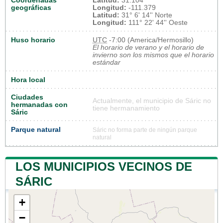
Coordenadas
Latitud:
31.104
geográficas
Longitud:
-111.379
Latitud:
31° 6' 14'' Norte
Longitud:
111° 22' 44'' Oeste
Huso horario
UTC
-7:00 (America/Hermosillo)
El horario de verano y el horario de
invierno son los mismos que el horario
estándar
Hora local
Ciudades
Actualmente, el municipio de Sáric no
hermanadas con
tiene hermanamiento
Sáric
Parque natural
Sáric no forma parte de ningún parque
natural
LOS MUNICIPIOS VECINOS DE
SÁRIC
+
−