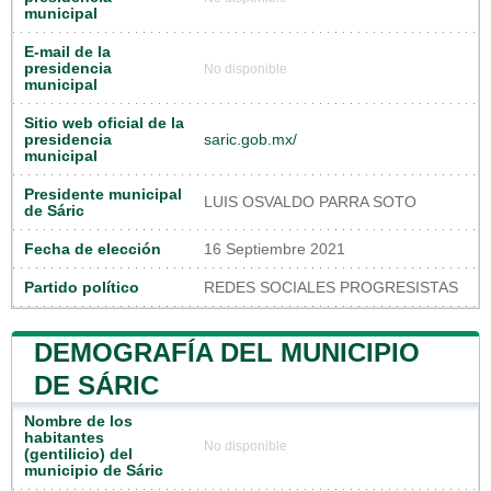
municipal
E-mail de la
presidencia
No disponible
municipal
Sitio web oficial de la
presidencia
saric.gob.mx/
municipal
Presidente municipal
LUIS OSVALDO PARRA SOTO
de Sáric
Fecha de elección
16 Septiembre 2021
Partido político
REDES SOCIALES PROGRESISTAS
DEMOGRAFÍA DEL MUNICIPIO
DE SÁRIC
Nombre de los
habitantes
No disponible
(gentilicio) del
municipio de Sáric