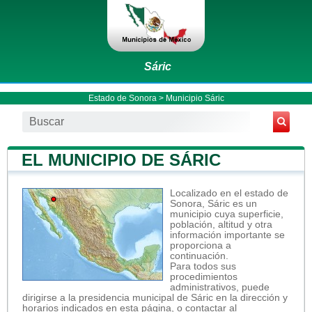
Sáric
Estado de Sonora
>
Municipio Sáric
EL MUNICIPIO DE SÁRIC
Localizado en el estado de
Sonora, Sáric es un
municipio cuya superficie,
población, altitud y otra
información importante se
proporciona a
continuación.
Para todos sus
procedimientos
administrativos, puede
dirigirse a la presidencia municipal de Sáric en la dirección y
horarios indicados en esta página, o contactar al