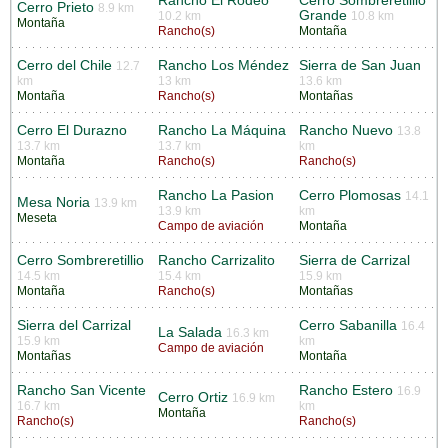
Rancho El Rodeo
Cerro Sombreretillio
Cerro Prieto
8.9 km
Grande
10.2 km
10.8 km
Montaña
Rancho(s)
Montaña
Cerro del Chile
Rancho Los Méndez
Sierra de San Juan
12.7
km
13 km
13.6 km
Montaña
Rancho(s)
Montañas
Cerro El Durazno
Rancho La Máquina
Rancho Nuevo
13.8
13.7 km
13.7 km
km
Montaña
Rancho(s)
Rancho(s)
Rancho La Pasion
Cerro Plomosas
14.1
Mesa Noria
13.9 km
13.9 km
km
Meseta
Campo de aviación
Montaña
Cerro Sombreretillio
Rancho Carrizalito
Sierra de Carrizal
14.5 km
15.4 km
15.9 km
Montaña
Rancho(s)
Montañas
Sierra del Carrizal
Cerro Sabanilla
16.4
La Salada
16.3 km
15.9 km
km
Campo de aviación
Montañas
Montaña
Rancho San Vicente
Rancho Estero
16.9
Cerro Ortiz
16.9 km
16.7 km
km
Montaña
Rancho(s)
Rancho(s)