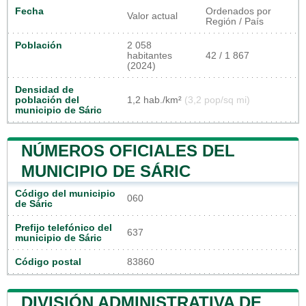
Fecha
Ordenados por
Valor actual
Región / País
Población
2 058
habitantes
42 / 1 867
(2024)
Densidad de
población del
1,2 hab./km²
(3,2 pop/sq mi)
municipio de Sáric
NÚMEROS OFICIALES DEL
MUNICIPIO DE SÁRIC
Código del municipio
060
de Sáric
Prefijo telefónico del
637
municipio de Sáric
Código postal
83860
DIVISIÓN ADMINISTRATIVA DE