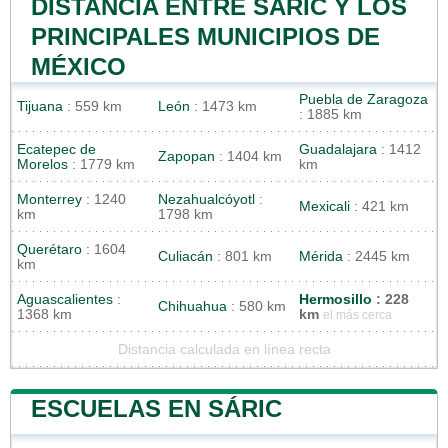
DISTANCIA ENTRE SÁRIC Y LOS
PRINCIPALES MUNICIPIOS DE
MÉXICO
Puebla de Zaragoza
Tijuana
: 559 km
León
: 1473 km
: 1885 km
Ecatepec de
Guadalajara
: 1412
Zapopan
: 1404 km
Morelos
: 1779 km
km
Monterrey
: 1240
Nezahualcóyotl
:
Mexicali
: 421 km
km
1798 km
Querétaro
: 1604
Culiacán
: 801 km
Mérida
: 2445 km
km
Aguascalientes
:
Hermosillo
: 228
Chihuahua
: 580 km
1368 km
km
el más cerca
Distancia calculada en línea recta
ESCUELAS EN SÁRIC