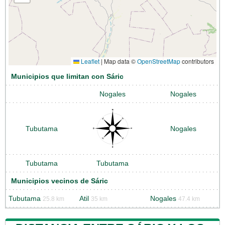
Leaflet
|
Map data ©
OpenStreetMap
contributors
Municipios que limitan con Sáric
Nogales
Nogales
Tubutama
Nogales
Tubutama
Tubutama
Municipios vecinos de Sáric
Tubutama
Atil
Nogales
25.8 km
35 km
47.4 km