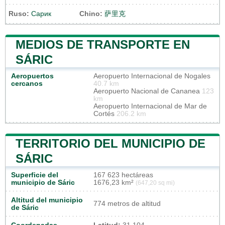
Ruso:
Сарик
Chino:
萨里克
MEDIOS DE TRANSPORTE EN
SÁRIC
Aeropuertos
Aeropuerto Internacional de Nogales
cercanos
40.7 km
Aeropuerto Nacional de Cananea
123
km
Aeropuerto Internacional de Mar de
Cortés
206.2 km
TERRITORIO DEL MUNICIPIO DE
SÁRIC
Superficie del
167 623 hectáreas
municipio de Sáric
1676,23 km²
(647,20 sq mi)
Altitud del municipio
774 metros de altitud
de Sáric