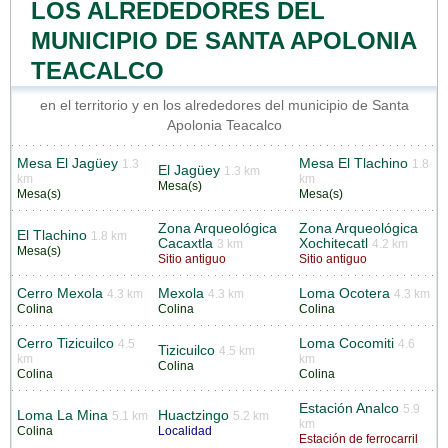
LOS ALREDEDORES DEL
MUNICIPIO DE SANTA APOLONIA
TEACALCO
en el territorio y en los alrededores del municipio de Santa
Apolonia Teacalco
Mesa El Jagüey
Mesa El Tlachino
1.3
1.8
El Jagüey
1.3 km
km
km
Mesa(s)
Mesa(s)
Mesa(s)
Zona Arqueológica
Zona Arqueológica
El Tlachino
1.8 km
Cacaxtla
Xochitecatl
3 km
4.2 km
Mesa(s)
Sitio antiguo
Sitio antiguo
Cerro Mexola
Mexola
Loma Ocotera
4.3 km
4.3 km
4.3 km
Colina
Colina
Colina
Cerro Tizicuilco
Loma Cocomiti
4.5
4.6
Tizicuilco
4.5 km
km
km
Colina
Colina
Colina
Estación Analco
5.9
Loma La Mina
Huactzingo
5.1 km
5.2 km
km
Colina
Localidad
Estación de ferrocarril