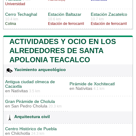
Universidad
Cerro Techaghal
Estación Baltazar
Estación Zacatelco
10.4 km
10.6 km
10.7 km
Colina
Estación de ferrocarril
Estación de ferrocarril
ACTIVIDADES Y OCIO EN LOS
ALREDEDORES DE SANTA
APOLONIA TEACALCO
Yacimiento arqueológico
Antigua ciudad olmeca de
Pirámide de Xochitecatl
Cacaxtla
en
Natívitas
4.1 km
en
Natívitas
3.5 km
Gran Pirámide de Cholula
en
San Pedro Cholula
20.3 km
Arquitectura civil
Centro Histórico de Puebla
en
Chilchotla
24.3 km