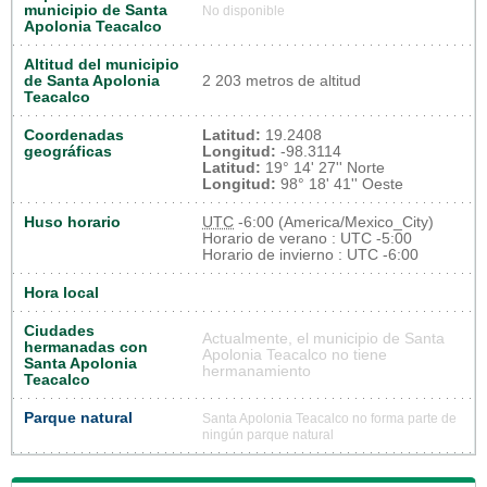
municipio de Santa
No disponible
Apolonia Teacalco
Altitud del municipio
de Santa Apolonia
2 203 metros de altitud
Teacalco
Coordenadas
Latitud:
19.2408
geográficas
Longitud:
-98.3114
Latitud:
19° 14' 27'' Norte
Longitud:
98° 18' 41'' Oeste
Huso horario
UTC
-6:00 (America/Mexico_City)
Horario de verano : UTC -5:00
Horario de invierno : UTC -6:00
Hora local
Ciudades
Actualmente, el municipio de Santa
hermanadas con
Apolonia Teacalco no tiene
Santa Apolonia
hermanamiento
Teacalco
Parque natural
Santa Apolonia Teacalco no forma parte de
ningún parque natural