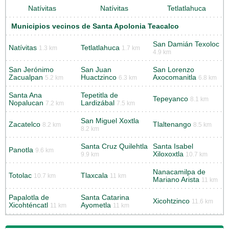
Natívitas
Natívitas
Tetlatlahuca
Municipios vecinos de Santa Apolonia Teacalco
San Damián Texoloc
Natívitas
Tetlatlahuca
1.3 km
1.7 km
4.9 km
San Jerónimo
San Juan
San Lorenzo
Zacualpan
Huactzinco
Axocomanitla
5.2 km
6.3 km
6.8 km
Santa Ana
Tepetitla de
Tepeyanco
8.1 km
Nopalucan
Lardizábal
7.2 km
7.5 km
San Miguel Xoxtla
Zacatelco
Tlaltenango
8.2 km
8.5 km
8.2 km
Santa Cruz Quilehtla
Santa Isabel
Panotla
9.6 km
Xiloxoxtla
9.9 km
10.7 km
Nanacamilpa de
Totolac
Tlaxcala
10.7 km
11 km
Mariano Arista
11 km
Papalotla de
Santa Catarina
Xicohtzinco
11.6 km
Xicohténcatl
Ayometla
11 km
11 km