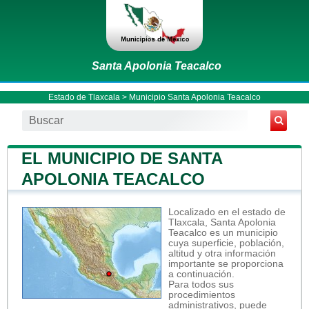
Santa Apolonia Teacalco
Estado de Tlaxcala
>
Municipio Santa Apolonia Teacalco
EL MUNICIPIO DE SANTA
APOLONIA TEACALCO
Localizado en el estado de
Tlaxcala, Santa Apolonia
Teacalco es un municipio
cuya superficie, población,
altitud y otra información
importante se proporciona
a continuación.
Para todos sus
procedimientos
administrativos, puede