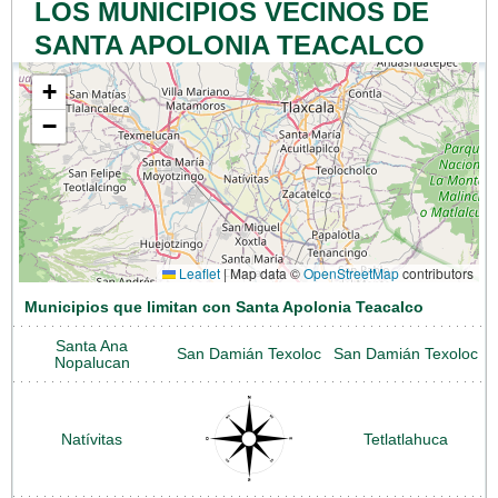
LOS MUNICIPIOS VECINOS DE
SANTA APOLONIA TEACALCO
+
−
Leaflet
|
Map data ©
OpenStreetMap
contributors
Municipios que limitan con Santa Apolonia Teacalco
Santa Ana
San Damián Texoloc
San Damián Texoloc
Nopalucan
Natívitas
Tetlatlahuca