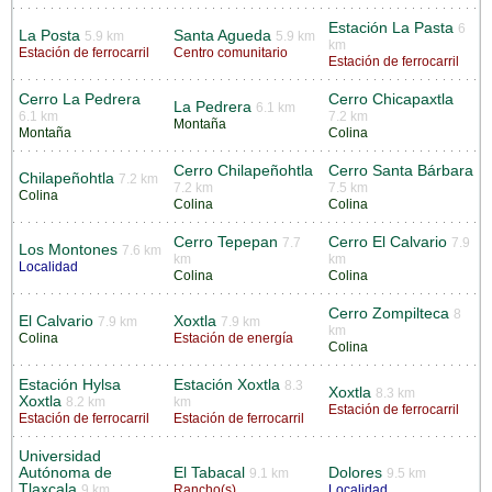
Estación La Pasta
6
La Posta
Santa Agueda
5.9 km
5.9 km
km
Estación de ferrocarril
Centro comunitario
Estación de ferrocarril
Cerro La Pedrera
Cerro Chicapaxtla
La Pedrera
6.1 km
6.1 km
7.2 km
Montaña
Montaña
Colina
Cerro Chilapeñohtla
Cerro Santa Bárbara
Chilapeñohtla
7.2 km
7.2 km
7.5 km
Colina
Colina
Colina
Cerro Tepepan
Cerro El Calvario
7.7
7.9
Los Montones
7.6 km
km
km
Localidad
Colina
Colina
Cerro Zompilteca
8
El Calvario
Xoxtla
7.9 km
7.9 km
km
Colina
Estación de energía
Colina
Estación Hylsa
Estación Xoxtla
8.3
Xoxtla
8.3 km
Xoxtla
8.2 km
km
Estación de ferrocarril
Estación de ferrocarril
Estación de ferrocarril
Universidad
Autónoma de
El Tabacal
Dolores
9.1 km
9.5 km
Tlaxcala
9 km
Rancho(s)
Localidad