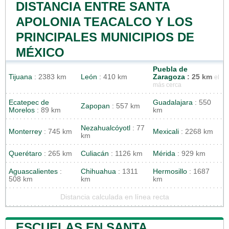
DISTANCIA ENTRE SANTA
APOLONIA TEACALCO Y LOS
PRINCIPALES MUNICIPIOS DE
MÉXICO
Puebla de
Tijuana
: 2383 km
León
: 410 km
Zaragoza
: 25 km
el
más cerca
Ecatepec de
Guadalajara
: 550
Zapopan
: 557 km
Morelos
: 89 km
km
Nezahualcóyotl
: 77
Monterrey
: 745 km
Mexicali
: 2268 km
km
Querétaro
: 265 km
Culiacán
: 1126 km
Mérida
: 929 km
Aguascalientes
:
Chihuahua
: 1311
Hermosillo
: 1687
508 km
km
km
Distancia calculada en línea recta
ESCUELAS EN SANTA