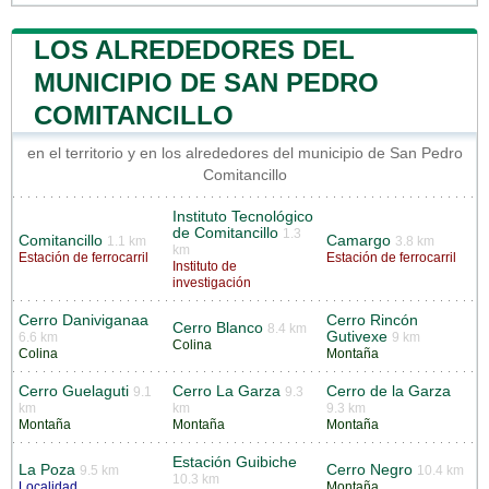
LOS ALREDEDORES DEL
MUNICIPIO DE SAN PEDRO
COMITANCILLO
en el territorio y en los alrededores del municipio de San Pedro
Comitancillo
Instituto Tecnológico
de Comitancillo
1.3
Comitancillo
Camargo
1.1 km
3.8 km
km
Estación de ferrocarril
Estación de ferrocarril
Instituto de
investigación
Cerro Daniviganaa
Cerro Rincón
Cerro Blanco
8.4 km
Gutivexe
6.6 km
9 km
Colina
Colina
Montaña
Cerro Guelaguti
Cerro La Garza
Cerro de la Garza
9.1
9.3
km
km
9.3 km
Montaña
Montaña
Montaña
Estación Guibiche
La Poza
Cerro Negro
9.5 km
10.4 km
10.3 km
Localidad
Montaña