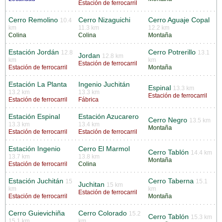
Estación de ferrocarril
Cerro Remolino
Cerro Nizaguichi
Cerro Aguaje Copal
10.4
km
11.3 km
12.2 km
Colina
Colina
Montaña
Estación Jordán
Cerro Potrerillo
12.8
13.1
Jordan
12.8 km
km
km
Estación de ferrocarril
Estación de ferrocarril
Montaña
Estación La Planta
Ingenio Juchitán
Espinal
13.3 km
13.2 km
13.3 km
Estación de ferrocarril
Estación de ferrocarril
Fábrica
Estación Espinal
Estación Azucarero
Cerro Negro
13.5 km
13.3 km
13.4 km
Montaña
Estación de ferrocarril
Estación de ferrocarril
Estación Ingenio
Cerro El Marmol
Cerro Tablón
14.4 km
13.7 km
13.8 km
Montaña
Estación de ferrocarril
Colina
Estación Juchitán
Cerro Taberna
15
15.1
Juchitan
15 km
km
km
Estación de ferrocarril
Estación de ferrocarril
Montaña
Cerro Guievichiña
Cerro Colorado
15.2
Cerro Tablón
15.3 km
15.1 km
km