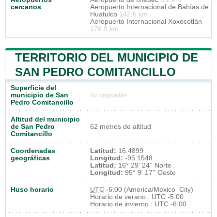
cercanos
Aeropuerto Internacional de Bahías de
Huatulco
142.6 km
Aeropuerto Internacional Xoxocotlán
176.9 km
TERRITORIO DEL MUNICIPIO DE
SAN PEDRO COMITANCILLO
Superficie del
municipio de San
No disponible
Pedro Comitancillo
Altitud del municipio
de San Pedro
62 metros de altitud
Comitancillo
Coordenadas
Latitud:
16.4899
geográficas
Longitud:
-95.1548
Latitud:
16° 29' 24'' Norte
Longitud:
95° 9' 17'' Oeste
Huso horario
UTC
-6:00 (America/Mexico_City)
Horario de verano : UTC -5:00
Horario de invierno : UTC -6:00