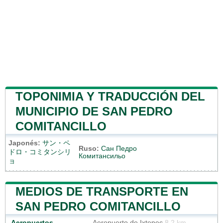
TOPONIMIA Y TRADUCCIÓN DEL
MUNICIPIO DE SAN PEDRO
COMITANCILLO
Japonés:
サン・ペ
Ruso:
Сан Педро
ドロ・コミタンシリ
Комитансильо
ョ
MEDIOS DE TRANSPORTE EN
SAN PEDRO COMITANCILLO
Aeropuertos
Aeropuerto de Ixtepec
8.2 km