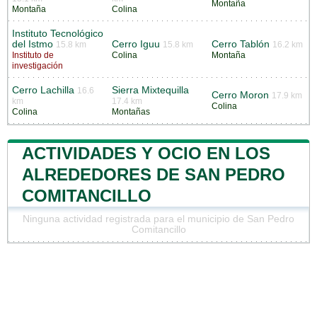
Montaña
Montaña
Colina
Instituto Tecnológico
del Istmo
Cerro Iguu
Cerro Tablón
15.8 km
15.8 km
16.2 km
Instituto de
Colina
Montaña
investigación
Cerro Lachilla
Sierra Mixtequilla
16.6
Cerro Moron
17.9 km
km
17.4 km
Colina
Colina
Montañas
ACTIVIDADES Y OCIO EN LOS
ALREDEDORES DE SAN PEDRO
COMITANCILLO
Ninguna actividad registrada para el municipio de San Pedro
Comitancillo