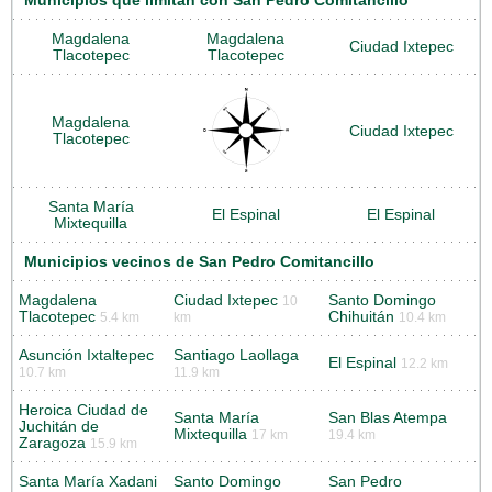
Municipios que limitan con San Pedro Comitancillo
Magdalena
Magdalena
Ciudad Ixtepec
Tlacotepec
Tlacotepec
Magdalena
Ciudad Ixtepec
Tlacotepec
Santa María
El Espinal
El Espinal
Mixtequilla
Municipios vecinos de San Pedro Comitancillo
Magdalena
Ciudad Ixtepec
Santo Domingo
10
Tlacotepec
Chihuitán
5.4 km
km
10.4 km
Asunción Ixtaltepec
Santiago Laollaga
El Espinal
12.2 km
10.7 km
11.9 km
Heroica Ciudad de
Santa María
San Blas Atempa
Juchitán de
Mixtequilla
17 km
19.4 km
Zaragoza
15.9 km
Santa María Xadani
Santo Domingo
San Pedro