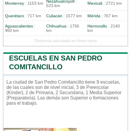
Nezahualcóyotl
:
Monterrey
: 1153 km
Mexicali
: 2721 km
523 km
Querétaro
: 717 km
Culiacán
: 1577 km
Mérida
: 767 km
Aguascalientes
:
Chihuahua
: 1756
Hermosillo
: 2140
960 km
km
km
Distancia calculada en línea recta
ESCUELAS EN SAN PEDRO
COMITANCILLO
La ciudad de San Pedro Comitancillo tiene 9 escuelas,
de las cuales son de nivel inicial, 3 de Preescolar
(Kinder), 2 de Primaria, 2 Secundaria, 1 Media Superior
(Preparatoria). Las demás son Superior o formaciones
para el trabajo.