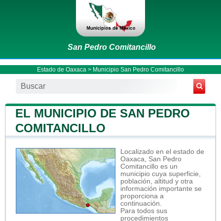
San Pedro Comitancillo
Estado de Oaxaca
>
Municipio San Pedro Comitancillo
EL MUNICIPIO DE SAN PEDRO
COMITANCILLO
Localizado en el estado de
Oaxaca, San Pedro
Comitancillo es un
municipio cuya superficie,
población, altitud y otra
información importante se
proporciona a
continuación.
Para todos sus
procedimientos