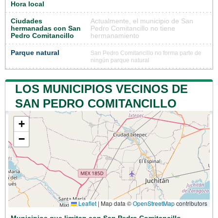
Hora local
Ciudades
Actualmente, el municipio de San
hermanadas con San
Pedro Comitancillo no tiene
Pedro Comitancillo
hermanamiento
Parque natural
San Pedro Comitancillo no forma parte de
ningún parque natural
LOS MUNICIPIOS VECINOS DE
SAN PEDRO COMITANCILLO
+
−
Leaflet
|
Map data ©
OpenStreetMap
contributors