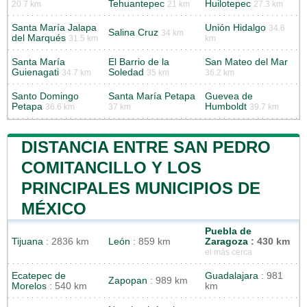
Tehuantepec
Huilotepec
20.7 km
21 km
27.3 km
Santa María Jalapa
Unión Hidalgo
34.6
Salina Cruz
34 km
del Marqués
31.5 km
km
Santa María
El Barrio de la
San Mateo del Mar
Guienagati
Soledad
34.7 km
35 km
36.2 km
Santo Domingo
Santa María Petapa
Guevea de
Petapa
Humboldt
36.6 km
37 km
39.7 km
DISTANCIA ENTRE SAN PEDRO
COMITANCILLO Y LOS
PRINCIPALES MUNICIPIOS DE
MÉXICO
Puebla de
Tijuana
: 2836 km
León
: 859 km
Zaragoza
: 430 km
el más cerca
Ecatepec de
Guadalajara
: 981
Zapopan
: 989 km
Morelos
: 540 km
km