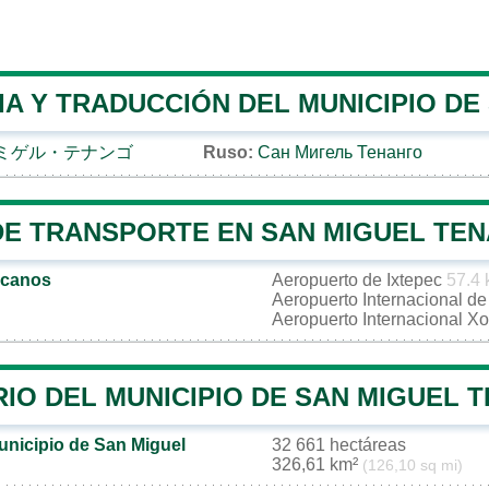
IA Y TRADUCCIÓN DEL MUNICIPIO D
ミゲル・テナンゴ
Ruso:
Сан Мигель Тенанго
DE TRANSPORTE EN SAN MIGUEL TE
rcanos
Aeropuerto de Ixtepec
57.4
Aeropuerto Internacional d
Aeropuerto Internacional X
RIO DEL MUNICIPIO DE SAN MIGUEL 
unicipio de San Miguel
32 661 hectáreas
326,61 km²
(126,10 sq mi)