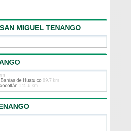
E SAN MIGUEL TENANGO
NANGO
 km
e Bahías de Huatulco
89.7 km
oxocotlán
145.6 km
TENANGO