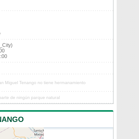
e
_City)
:00
6:00
San Miguel Tenango no tiene hermanamiento
arte de ningún parque natural
ENANGO