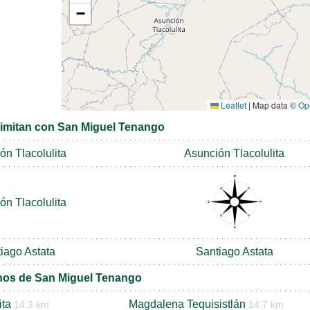
−
Leaflet
|
Map data ©
Op
limitan con San Miguel Tenango
ón Tlacolulita
Asunción Tlacolulita
ón Tlacolulita
iago Astata
Santiago Astata
nos de San Miguel Tenango
ita
Magdalena Tequisistlán
14.3 km
14.7 km