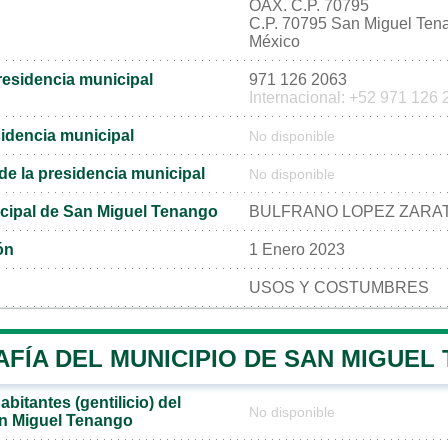
OAX. C.P. 70795
C.P. 70795 San Miguel Ten
México
residencia municipal
971 126 2063
Internacional: +52 971 126
sidencia municipal
No disponible
l de la presidencia municipal
No disponible
cipal de San Miguel Tenango
BULFRANO LOPEZ ZARA
ón
1 Enero 2023
USOS Y COSTUMBRES
FÍA DEL MUNICIPIO DE SAN MIGUEL
bitantes (gentilicio) del
No disponible
an Miguel Tenango