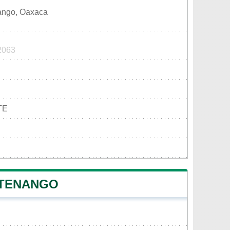
ango, Oaxaca
 2063
TE
 TENANGO