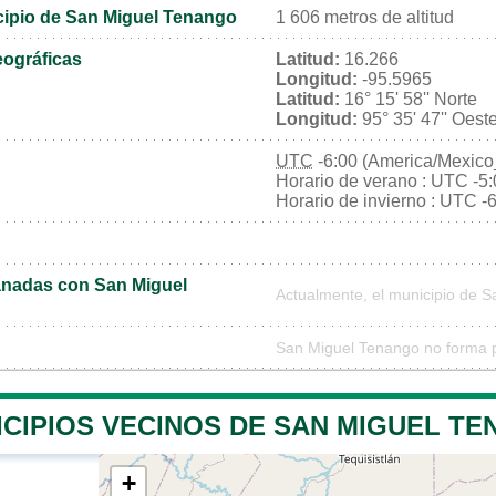
icipio de San Miguel Tenango
1 606 metros de altitud
ográficas
Latitud:
16.266
Longitud:
-95.5965
Latitud:
16° 15' 58'' Norte
Longitud:
95° 35' 47'' Oest
UTC
-6:00 (America/Mexico
Horario de verano : UTC -5
Horario de invierno : UTC -
nadas con San Miguel
Actualmente, el municipio de 
San Miguel Tenango no forma p
ICIPIOS VECINOS DE SAN MIGUEL T
+