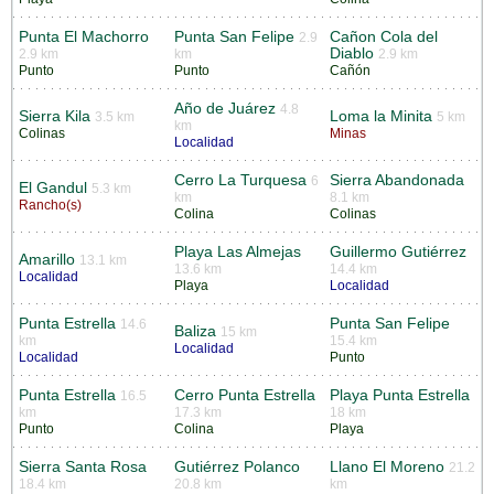
Punta El Machorro
Punta San Felipe
Cañon Cola del
2.9
Diablo
2.9 km
km
2.9 km
Punto
Punto
Cañón
Año de Juárez
4.8
Sierra Kila
Loma la Minita
3.5 km
5 km
km
Colinas
Minas
Localidad
Cerro La Turquesa
Sierra Abandonada
6
El Gandul
5.3 km
km
8.1 km
Rancho(s)
Colina
Colinas
Playa Las Almejas
Guillermo Gutiérrez
Amarillo
13.1 km
13.6 km
14.4 km
Localidad
Playa
Localidad
Punta Estrella
Punta San Felipe
14.6
Baliza
15 km
km
15.4 km
Localidad
Localidad
Punto
Punta Estrella
Cerro Punta Estrella
Playa Punta Estrella
16.5
km
17.3 km
18 km
Punto
Colina
Playa
Sierra Santa Rosa
Gutiérrez Polanco
Llano El Moreno
21.2
18.4 km
20.8 km
km