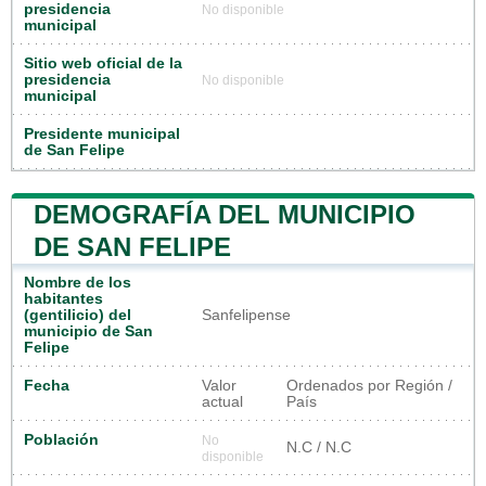
presidencia
No disponible
municipal
Sitio web oficial de la
presidencia
No disponible
municipal
Presidente municipal
de San Felipe
DEMOGRAFÍA DEL MUNICIPIO
DE SAN FELIPE
Nombre de los
habitantes
(gentilicio) del
Sanfelipense
municipio de San
Felipe
Fecha
Valor
Ordenados por Región /
actual
País
Población
No
N.C / N.C
disponible