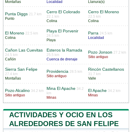
Montañas
Localidad
Llanura(s)
Cerro El Colorado
Cerro El Moreno
Punta Diggs
21.7 km
22.1 km
22.5 km
Punto
Colina
Colina
Playa El Porvenir
El Moreno
Parra
22.5 km
24.5 km
24.5 km
Colina
Localidad
Playa
Cañon Las Cuevitas
Esteros la Ramada
Pozo Jonson
27.2 km
24.5 km
25.5 km
Sitio antiguo
Cañón
Cuenca de drenaje
Sierra San Felipe
Rincón Castellanos
Providencia
28.5 km
27.4 km
31.7 km
Sitio antiguo
Montañas
Valle
Mina El Apache
34.2
Pozo Alcalino
El Apache
34.2 km
34.2 km
km
Sitio antiguo
Minas
Minas
ACTIVIDADES Y OCIO EN LOS
ALREDEDORES DE SAN FELIPE