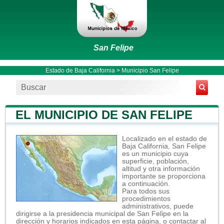
San Felipe
Estado de Baja California
>
Municipio San Felipe
EL MUNICIPIO DE SAN FELIPE
Localizado en el estado de
Baja California, San Felipe
es un municipio cuya
superficie, población,
altitud y otra información
importante se proporciona
a continuación.
Para todos sus
procedimientos
administrativos, puede
dirigirse a la presidencia municipal de San Felipe en la
dirección y horarios indicados en esta página, o contactar al