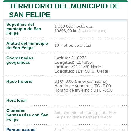
TERRITORIO DEL MUNICIPIO DE
SAN FELIPE
Superficie del
1 080 800 hectáreas
municipio de San
10808,00 km²
(4172,99 sq mi)
Felipe
Altitud del municipio
10 metros de altitud
de San Felipe
Coordenadas
Latitud:
31.0275
geográficas
Longitud:
-114.835
Latitud:
31° 1' 39'' Norte
Longitud:
114° 50' 6'' Oeste
Huso horario
UTC
-8:00 (America/Tijuana)
Horario de verano : UTC -7:00
Horario de invierno : UTC -8:00
Hora local
Ciudades
Actualmente, el municipio de San
hermanadas con San
Felipe no tiene hermanamiento
Felipe
Parque natural
San Felipe no forma parte de ningún parque