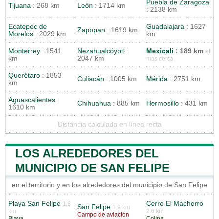
Puebla de Zaragoza
Tijuana
: 268 km
León
: 1714 km
: 2138 km
Ecatepec de
Guadalajara
: 1627
Zapopan
: 1619 km
Morelos
: 2029 km
km
Monterrey
: 1541
Nezahualcóyotl
:
Mexicali
: 189 km
el
km
2047 km
más cerca
Querétaro
: 1853
Culiacán
: 1005 km
Mérida
: 2751 km
km
Aguascalientes
:
Chihuahua
: 885 km
Hermosillo
: 431 km
1610 km
Distancia calculada en línea recta
LOS ALREDEDORES DEL
MUNICIPIO DE SAN FELIPE
en el territorio y en los alrededores del municipio de San Felipe
Playa San Felipe
Cerro El Machorro
1.8
San Felipe
1.9 km
km
2.6 km
Campo de aviación
Playa
Colina