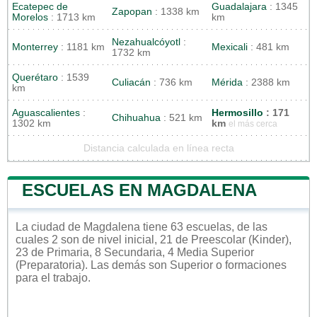
Ecatepec de
Guadalajara
: 1345
Zapopan
: 1338 km
Morelos
: 1713 km
km
Nezahualcóyotl
:
Monterrey
: 1181 km
Mexicali
: 481 km
1732 km
Querétaro
: 1539
Culiacán
: 736 km
Mérida
: 2388 km
km
Aguascalientes
:
Hermosillo
: 171
Chihuahua
: 521 km
1302 km
km
el más cerca
Distancia calculada en línea recta
ESCUELAS EN MAGDALENA
La ciudad de Magdalena tiene 63 escuelas, de las
cuales 2 son de nivel inicial, 21 de Preescolar (Kinder),
23 de Primaria, 8 Secundaria, 4 Media Superior
(Preparatoria). Las demás son Superior o formaciones
para el trabajo.