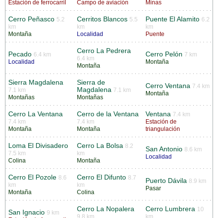
Estación de ferrocarril
Campo de aviación
Minas
Cerro Peñasco
Cerritos Blancos
Puente El Alamito
5.2
5.5
6.2
km
km
km
Montaña
Localidad
Puente
Cerro La Pedrera
Pecado
Cerro Pelón
6.4 km
7 km
6.4 km
Localidad
Montaña
Montaña
Sierra Magdalena
Sierra de
Cerro Ventana
7.4 km
Magdalena
7.1 km
7.1 km
Montaña
Montañas
Montañas
Cerro La Ventana
Cerro de la Ventana
Ventana
7.4 km
7.4 km
7.4 km
Estación de
Montaña
Montaña
triangulación
Loma El Divisadero
Cerro La Bolsa
8.2
San Antonio
8.6 km
7.5 km
km
Localidad
Colina
Montaña
Cerro El Pozole
Cerro El Difunto
8.6
8.7
Puerto Dávila
8.9 km
km
km
Pasar
Montaña
Colina
Cerro La Nopalera
Cerro Lumbrera
10
San Ignacio
9 km
9.8 km
km