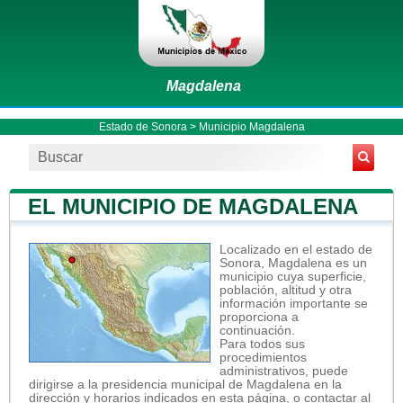
Magdalena
Estado de Sonora
>
Municipio Magdalena
EL MUNICIPIO DE MAGDALENA
Localizado en el estado de
Sonora, Magdalena es un
municipio cuya superficie,
población, altitud y otra
información importante se
proporciona a
continuación.
Para todos sus
procedimientos
administrativos, puede
dirigirse a la presidencia municipal de Magdalena en la
dirección y horarios indicados en esta página, o contactar al