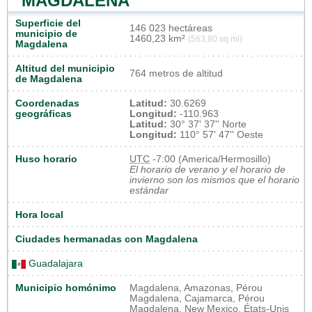
MAGDALENA
Superficie del
146 023 hectáreas
municipio de
1460,23 km²
(563,80 sq mi)
Magdalena
Altitud del municipio
764 metros de altitud
de Magdalena
Coordenadas
Latitud:
30.6269
geográficas
Longitud:
-110.963
Latitud:
30° 37' 37'' Norte
Longitud:
110° 57' 47'' Oeste
Huso horario
UTC
-7:00 (America/Hermosillo)
El horario de verano y el horario de
invierno son los mismos que el horario
estándar
Hora local
Ciudades hermanadas con Magdalena
Guadalajara
Municipio homónimo
Magdalena, Amazonas, Pérou
Magdalena, Cajamarca, Pérou
Magdalena, New Mexico, États-Unis