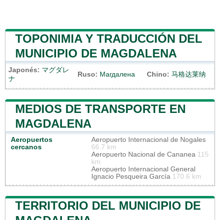
TOPONIMIA Y TRADUCCIÓN DEL
MUNICIPIO DE MAGDALENA
Japonés:
マグダレ
Ruso:
Магдалена
Chino:
马格达莱纳
ナ
MEDIOS DE TRANSPORTE EN
MAGDALENA
Aeropuertos
Aeropuerto Internacional de Nogales
cercanos
66.7 km
Aeropuerto Nacional de Cananea
115
km
Aeropuerto Internacional General
Ignacio Pesqueira García
170.6 km
TERRITORIO DEL MUNICIPIO DE