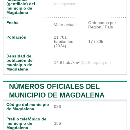
(gentilicio) del
No disponible
municipio de
Magdalena
Fecha
Ordenados por
Valor actual
Región / País
Población
21 781
habitantes
17 / 805
(2024)
Densidad de
población del
14,9 hab./km²
(38,6 pop/sq mi)
municipio de
Magdalena
NÚMEROS OFICIALES DEL
MUNICIPIO DE MAGDALENA
Código del municipio
036
de Magdalena
Prefijo telefónico del
municipio de
386
Magdalena