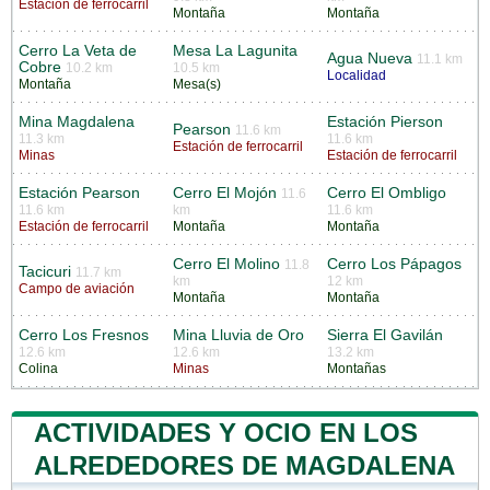
Estación de ferrocarril
Montaña
Montaña
Cerro La Veta de
Mesa La Lagunita
Agua Nueva
11.1 km
Cobre
10.2 km
10.5 km
Localidad
Montaña
Mesa(s)
Mina Magdalena
Estación Pierson
Pearson
11.6 km
11.3 km
11.6 km
Estación de ferrocarril
Minas
Estación de ferrocarril
Estación Pearson
Cerro El Mojón
Cerro El Ombligo
11.6
11.6 km
km
11.6 km
Estación de ferrocarril
Montaña
Montaña
Cerro El Molino
Cerro Los Pápagos
11.8
Tacicuri
11.7 km
km
12 km
Campo de aviación
Montaña
Montaña
Cerro Los Fresnos
Mina Lluvia de Oro
Sierra El Gavilán
12.6 km
12.6 km
13.2 km
Colina
Minas
Montañas
ACTIVIDADES Y OCIO EN LOS
ALREDEDORES DE MAGDALENA