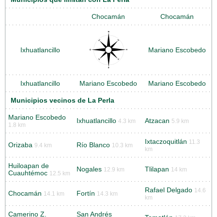
Chocamán
Chocamán
Ixhuatlancillo
Mariano Escobedo
Ixhuatlancillo
Mariano Escobedo
Mariano Escobedo
Municipios vecinos de La Perla
Mariano Escobedo
Ixhuatlancillo
Atzacan
4.3 km
5.9 km
1.8 km
Ixtaczoquitlán
11.3
Orizaba
Río Blanco
9.4 km
10.3 km
km
Huiloapan de
Nogales
Tlilapan
12.9 km
14 km
Cuauhtémoc
12.5 km
Rafael Delgado
14.6
Chocamán
Fortín
14.1 km
14.3 km
km
Camerino Z.
San Andrés