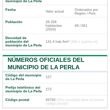
municipio de La Perla
Fecha
Ordenados por
Valor actual
Región / País
Población
28 258
habitantes
68 / 651
(2024)
Densidad de
población del
141,4 hab./km²
(366,1 pop/sq mi)
municipio de La Perla
NÚMEROS OFICIALES DEL
MUNICIPIO DE LA PERLA
Código del municipio
127
de La Perla
Prefijo telefónico del
272
municipio de La Perla
Código postal
94750
(Otro municipio tiene el mismo
código postal)