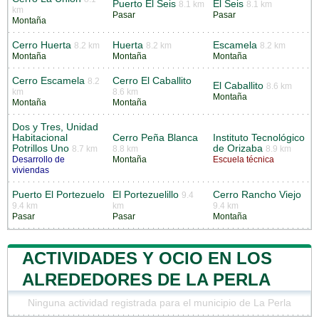
Puerto El Seis
El Seis
8.1 km
8.1 km
km
Pasar
Pasar
Montaña
Cerro Huerta
Huerta
Escamela
8.2 km
8.2 km
8.2 km
Montaña
Montaña
Montaña
Cerro Escamela
Cerro El Caballito
8.2
El Caballito
8.6 km
km
8.6 km
Montaña
Montaña
Montaña
Dos y Tres, Unidad
Habitacional
Cerro Peña Blanca
Instituto Tecnológico
Potrillos Uno
de Orizaba
8.7 km
8.8 km
8.9 km
Desarrollo de
Montaña
Escuela técnica
viviendas
Puerto El Portezuelo
El Portezuelillo
Cerro Rancho Viejo
9.4
9.4 km
km
9.4 km
Pasar
Pasar
Montaña
ACTIVIDADES Y OCIO EN LOS
ALREDEDORES DE LA PERLA
Ninguna actividad registrada para el municipio de La Perla