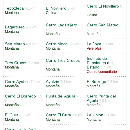
Cerro El Novillero
6
Tepozteca
El Novillero
5.1 km
6 km
km
Montaña
Colina
Colina
Cerro Lagartijero
Cerro San Mateo
6.3
6.5
Lagartijero
6.3 km
km
km
Montaña
Montaña
Montaña
San Mateo
Cerro Meco
La Joya
6.5 km
6.5 km
6.7 km
Montaña
Montaña
Vivero(s)
Instituto de
Cerro Tres Cruces
Tres Cruces
Pensiones del
7.3 km
7.3 km
Estado
Montaña
7.4 km
Montaña
Centro comunitario
Cerro Ayotzin
Ayotzin
El Borrego
7.4 km
7.4 km
7.5 km
Montaña
Montaña
Montaña
Cerro El Borrego
Punta del Aguila
Cerro Punta del
7.5
7.5
Aguila
km
km
7.5 km
Montaña
Montaña
Montaña
El Cura
Cerro El Cura
La Unión
7.8 km
7.8 km
8.1 km
Montaña
Montaña
Montaña
Cerro La Unión
8.1