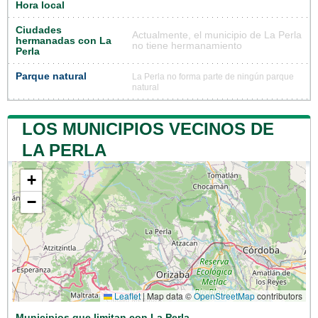
Hora local
Ciudades
Actualmente, el municipio de La Perla
hermanadas con La
no tiene hermanamiento
Perla
Parque natural
La Perla no forma parte de ningún parque
natural
LOS MUNICIPIOS VECINOS DE
LA PERLA
+
−
Leaflet
|
Map data ©
OpenStreetMap
contributors
Municipios que limitan con La Perla