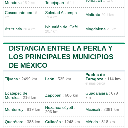
Tomatlán
17.2 km
Mendoza
Tenejapan
15.2 km
16.1 km
Coscomatepec
Soledad Atzompa
18
Maltrata
20.1 km
km
19.4 km
Ixhuatlán del Café
Atzitzintla
Magdalena
20.4 km
21 km
20.7 km
DISTANCIA ENTRE LA PERLA Y
LOS PRINCIPALES MUNICIPIOS
DE MÉXICO
Puebla de
Tijuana
: 2499 km
León
: 535 km
Zaragoza
: 114 km
el más cerca
Ecatepec de
Guadalajara
: 679
Zapopan
: 686 km
Morelos
: 216 km
km
Nezahualcóyotl
:
Monterrey
: 819 km
Mexicali
: 2381 km
206 km
Querétaro
: 388 km
Culiacán
: 1248 km
Mérida
: 818 km