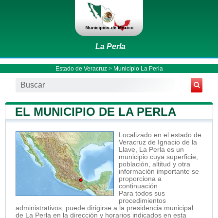
La Perla
Estado de Veracruz
>
Municipio La Perla
EL MUNICIPIO DE LA PERLA
Localizado en el estado de
Veracruz de Ignacio de la
Llave, La Perla es un
municipio cuya superficie,
población, altitud y otra
información importante se
proporciona a
continuación.
Para todos sus
procedimientos
administrativos, puede dirigirse a la presidencia municipal
de La Perla en la dirección y horarios indicados en esta