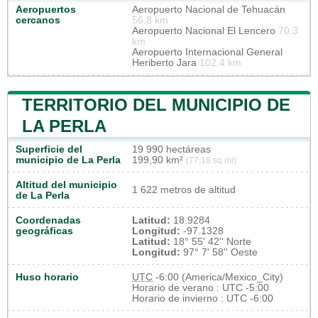
Aeropuertos
Aeropuerto Nacional de Tehuacán
cercanos
56.8 km
Aeropuerto Nacional El Lencero
70.3
km
Aeropuerto Internacional General
Heriberto Jara
102.4 km
TERRITORIO DEL MUNICIPIO DE
LA PERLA
Superficie del
19 990 hectáreas
municipio de La Perla
199,90 km²
(77,18 sq mi)
Altitud del municipio
1 622 metros de altitud
de La Perla
Coordenadas
Latitud:
18.9284
geográficas
Longitud:
-97.1328
Latitud:
18° 55' 42'' Norte
Longitud:
97° 7' 58'' Oeste
Huso horario
UTC
-6:00 (America/Mexico_City)
Horario de verano : UTC -5:00
Horario de invierno : UTC -6:00