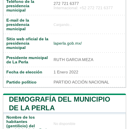
Teléfono de la
272 721 6377
presidencia
Internacional: +52 272 721 6377
municipal
E-mail de la
presidencia
Cargando...
municipal
Sitio web oficial de la
presidencia
laperla.gob.mx/
municipal
Presidente municipal
RUTH GARCIA MEZA
de La Perla
Fecha de elección
1 Enero 2022
Partido político
PARTIDO ACCIÓN NACIONAL
DEMOGRAFÍA DEL MUNICIPIO
DE LA PERLA
Nombre de los
habitantes
No disponible
(gentilicio) del