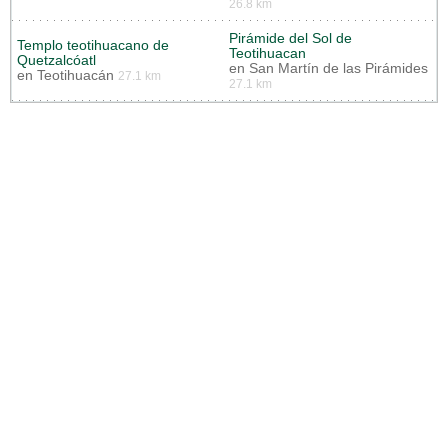
26.8 km
Pirámide del Sol de
Templo teotihuacano de
Teotihuacan
Quetzalcóatl
en
San Martín de las Pirámides
en
Teotihuacán
27.1 km
27.1 km