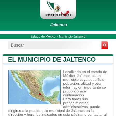
Jaltenco
Estado de Mexico
>
Municipio Jaltenco
EL MUNICIPIO DE JALTENCO
Localizado en el estado de
México, Jaltenco es un
municipio cuya superficie,
población, altitud y otra
información importante se
proporciona a
continuación.
Para todos sus
procedimientos
administrativos, puede
dirigirse a la presidencia municipal de Jaltenco en la
dirección y horarios indicados en esta página, o contactar al