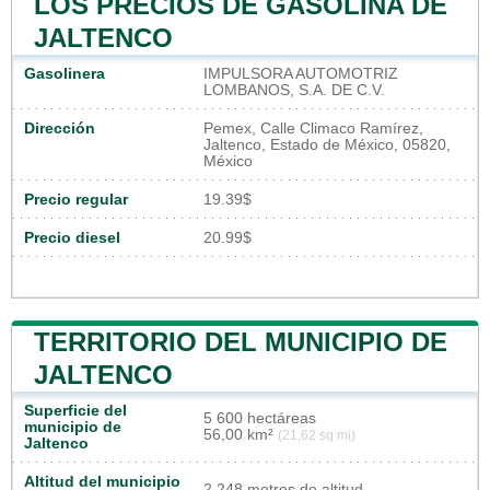
LOS PRECIOS DE GASOLINA DE
JALTENCO
Gasolinera
IMPULSORA AUTOMOTRIZ
LOMBANOS, S.A. DE C.V.
Dirección
Pemex, Calle Climaco Ramírez,
Jaltenco, Estado de México, 05820,
México
Precio regular
19.39$
Precio diesel
20.99$
TERRITORIO DEL MUNICIPIO DE
JALTENCO
Superficie del
5 600 hectáreas
municipio de
56,00 km²
(21,62 sq mi)
Jaltenco
Altitud del municipio
2 248 metros de altitud