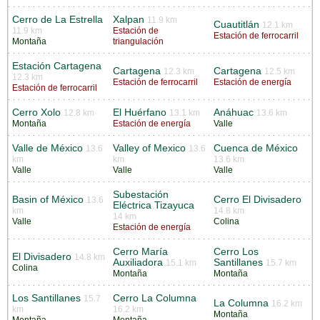
Cerro de La Estrella
Xalpan
11.9 km
Cuautitlán
12.1 km
11.9 km
Estación de
Estación de ferrocarril
Montaña
triangulación
Estación Cartagena
Cartagena
Cartagena
12.3 km
12.5 km
12.3 km
Estación de ferrocarril
Estación de energía
Estación de ferrocarril
Cerro Xolo
El Huérfano
Anáhuac
12.8 km
13.1 km
13.6 km
Montaña
Estación de energía
Valle
Valle de México
Valley of Mexico
Cuenca de México
13.6
13.6
km
km
13.6 km
Valle
Valle
Valle
Subestación
Basin of México
Cerro El Divisadero
13.6
Eléctrica Tizayuca
km
14.8 km
14 km
Valle
Colina
Estación de energía
Cerro María
Cerro Los
El Divisadero
14.8 km
Auxiliadora
Santillanes
15.1 km
15.7 km
Colina
Montaña
Montaña
Los Santillanes
Cerro La Columna
15.7
La Columna
16.2 km
km
16.2 km
Montaña
Montaña
Montaña