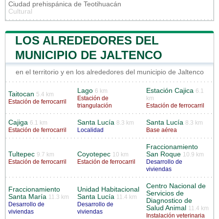
Ciudad prehispánica de Teotihuacán
Cultural
LOS ALREDEDORES DEL
MUNICIPIO DE JALTENCO
en el territorio y en los alrededores del municipio de Jaltenco
Lago
Estación Cajica
6 km
6.1
Taitocan
5.4 km
Estación de
km
Estación de ferrocarril
triangulación
Estación de ferrocarril
Cajiga
Santa Lucía
Santa Lucía
6.1 km
8.3 km
8.3 km
Estación de ferrocarril
Localidad
Base aérea
Fraccionamiento
Tultepec
Coyotepec
San Roque
9.7 km
10 km
10.9 km
Estación de ferrocarril
Estación de ferrocarril
Desarrollo de
viviendas
Centro Nacional de
Fraccionamiento
Unidad Habitacional
Servicios de
Santa María
Santa Lucía
11.3 km
11.4 km
Diagnostico de
Desarrollo de
Desarrollo de
Salud Animal
11.4 km
viviendas
viviendas
Instalación veterinaria