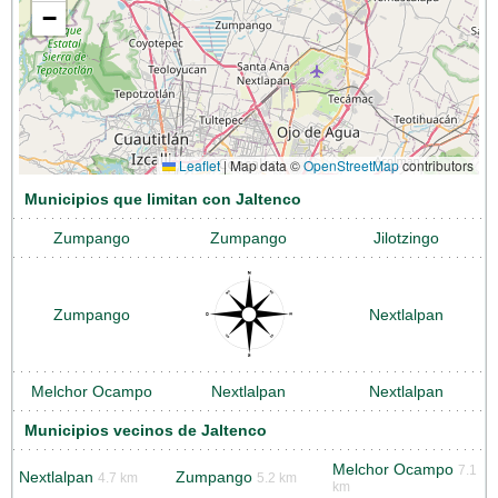
−
Leaflet
|
Map data ©
OpenStreetMap
contributors
Municipios que limitan con Jaltenco
Zumpango
Zumpango
Jilotzingo
Zumpango
Nextlalpan
Melchor Ocampo
Nextlalpan
Nextlalpan
Municipios vecinos de Jaltenco
Melchor Ocampo
7.1
Nextlalpan
Zumpango
4.7 km
5.2 km
km