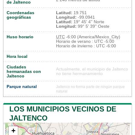
de Jaltenco
Coordenadas
Latitud:
19.751
geográficas
Longitud:
-99.0941
Latitud:
19° 45' 4'' Norte
Longitud:
99° 5' 39'' Oeste
Huso horario
UTC
-6:00 (America/Mexico_City)
Horario de verano : UTC -5:00
Horario de invierno : UTC -6:00
Hora local
Ciudades
Actualmente, el municipio de Jaltenco
hermanadas con
no tiene hermanamiento
Jaltenco
Parque natural
Jaltenco no forma parte de ningún parque
natural
LOS MUNICIPIOS VECINOS DE
JALTENCO
+