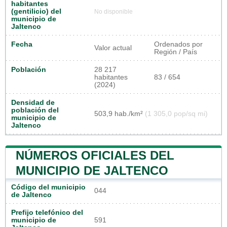
habitantes
(gentilicio) del
No disponible
municipio de
Jaltenco
Fecha
Ordenados por
Valor actual
Región / País
Población
28 217
habitantes
83 / 654
(2024)
Densidad de
población del
503,9 hab./km²
(1 305,0 pop/sq mi)
municipio de
Jaltenco
NÚMEROS OFICIALES DEL
MUNICIPIO DE JALTENCO
Código del municipio
044
de Jaltenco
Prefijo telefónico del
municipio de
591