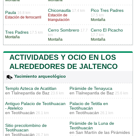
Chiconautla
Pico Tres Padres
17.4 km
Paula
16.8 km
Estación de
17.5 km
Estación de ferrocarril
triangulación
Montaña
Cerro Sombrero
Cerro El Picacho
17.7
Tres Padres
17.5 km
km
17.7 km
Montaña
Montaña
Montaña
ACTIVIDADES Y OCIO EN LOS
ALREDEDORES DE JALTENCO
Yacimiento arqueológico
Templo Azteca de Acatitlan
Pirámide de Tenayuca
en
Tlalnepantla de Baz
en
Tlalnepantla de Baz
23.6 km
25.6 km
Antiguo Palacio de Teotihuacan
Palacio de Tetitla en
- Atelelco
Teotihuacán
en
Teotihuacán
en
Teotihuacán
26.1 km
26.1 km
Pirámide de la Luna de
Sitio precolombino de
Teotihuacán
Teotihuacan
en
San Martín de las Pirámides
en
Teotihuacán
26.7 km