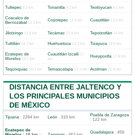
Tultepec
Tonanitla
Teoloyucan
8.2 km
8.2 km
9.1 km
Coacalco de
Coyotepec
Cuautitlán
12.3 km
12.6 km
Berriozábal
12.2 km
Jilotzingo
Tecámac
Tepotzotlán
13.8 km
13.8 km
14 km
Tultitlán
Huehuetoca
Tizayuca
14.1 km
14.7 km
14.8 km
Ecatepec de
Cuautitlán Izcalli
17
Hueypoxtla
17.9 km
Morelos
16.1 km
km
Tequixquiac
Temascalapa
Acolman
18.3 km
22.2 km
22.8 km
DISTANCIA ENTRE JALTENCO Y
LOS PRINCIPALES MUNICIPIOS
DE MÉXICO
Puebla de Zaragoza
Tijuana
: 2284 km
León
: 310 km
: 122 km
Ecatepec de
Guadalajara
: 456
Morelos
: 16 km
Zapopan
: 462 km
el