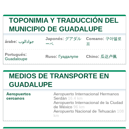
TOPONIMIA Y TRADUCCIÓN DEL
MUNICIPIO DE GUADALUPE
Japonés:
グアダル
Coreano:
구아델로
árabe:
جوادالوب
ーペ
프
Portugués:
Ruso:
Гуадалупе
Chino:
瓜达卢佩
Guadaloupe
MEDIOS DE TRANSPORTE EN
GUADALUPE
Aeropuertos
Aeropuerto Internacional Hermanos
cercanos
Serdán
16.4 km
Aeropuerto Internacional de la Ciudad
de México
96 km
Aeropuerto Nacional de Tehuacán
108
km