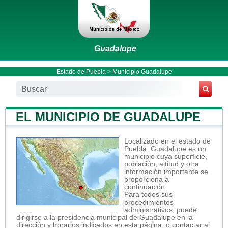
Guadalupe
Estado de Puebla
>
Municipio Guadalupe
EL MUNICIPIO DE GUADALUPE
Localizado en el estado de
Puebla, Guadalupe es un
municipio cuya superficie,
población, altitud y otra
información importante se
proporciona a
continuación.
Para todos sus
procedimientos
administrativos, puede
dirigirse a la presidencia municipal de Guadalupe en la
dirección y horarios indicados en esta página, o contactar al