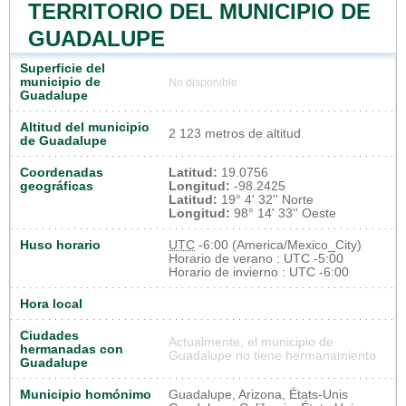
TERRITORIO DEL MUNICIPIO DE
GUADALUPE
Superficie del
municipio de
No disponible
Guadalupe
Altitud del municipio
2 123 metros de altitud
de Guadalupe
Coordenadas
Latitud:
19.0756
geográficas
Longitud:
-98.2425
Latitud:
19° 4' 32'' Norte
Longitud:
98° 14' 33'' Oeste
Huso horario
UTC
-6:00 (America/Mexico_City)
Horario de verano : UTC -5:00
Horario de invierno : UTC -6:00
Hora local
Ciudades
Actualmente, el municipio de
hermanadas con
Guadalupe no tiene hermanamiento
Guadalupe
Municipio homónimo
Guadalupe, Arizona, États-Unis