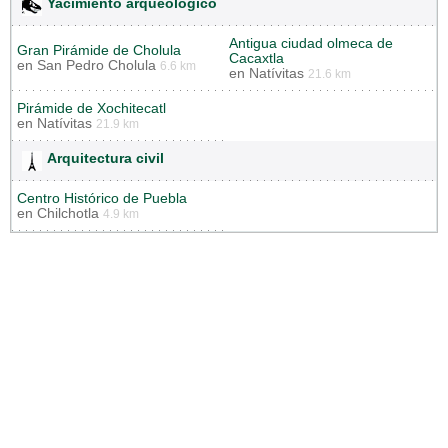
Yacimiento arqueológico
Antigua ciudad olmeca de
Gran Pirámide de Cholula
Cacaxtla
en
San Pedro Cholula
6.6 km
en
Natívitas
21.6 km
Pirámide de Xochitecatl
en
Natívitas
21.9 km
Arquitectura civil
Centro Histórico de Puebla
en
Chilchotla
4.9 km