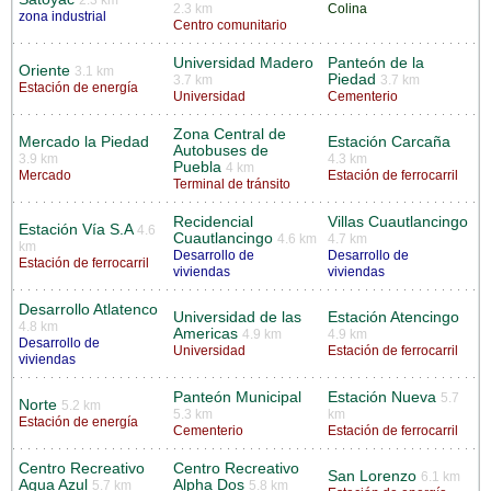
2.3 km
2.3 km
Colina
zona industrial
Centro comunitario
Universidad Madero
Panteón de la
Oriente
3.1 km
Piedad
3.7 km
3.7 km
Estación de energía
Universidad
Cementerio
Zona Central de
Mercado la Piedad
Estación Carcaña
Autobuses de
3.9 km
4.3 km
Puebla
4 km
Mercado
Estación de ferrocarril
Terminal de tránsito
Recidencial
Villas Cuautlancingo
Estación Vía S.A
4.6
Cuautlancingo
4.6 km
4.7 km
km
Desarrollo de
Desarrollo de
Estación de ferrocarril
viviendas
viviendas
Desarrollo Atlatenco
Universidad de las
Estación Atencingo
4.8 km
Americas
4.9 km
4.9 km
Desarrollo de
Universidad
Estación de ferrocarril
viviendas
Panteón Municipal
Estación Nueva
5.7
Norte
5.2 km
5.3 km
km
Estación de energía
Cementerio
Estación de ferrocarril
Centro Recreativo
Centro Recreativo
San Lorenzo
6.1 km
Agua Azul
Alpha Dos
5.7 km
5.8 km