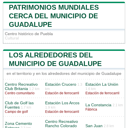
PATRIMONIOS MUNDIALES
CERCA DEL MUNICIPIO DE
GUADALUPE
Centro histórico de Puebla
Cultural
LOS ALREDEDORES DEL
MUNICIPIO DE GUADALUPE
en el territorio y en los alrededores del municipio de Guadalupe
Centro Recreativo
Estación Crucero
Estación La Unión
1.3
Club Britania
1.2 km
km
1.6 km
Centro comunitario
Estación de ferrocarril
Estación de ferrocarril
Club de Golf las
Estación Los Arcos
La Constancia
2.1 km
Fuentes
1.7 km
1.9 km
Fábrica
Campo de golf
Estación de ferrocarril
Centro Recreativo
Zona Cemento
Rancho Colorado
San Juan
2.8 km
Satoyac