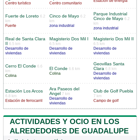
Estación de energía
Centro turístico
Centro comunitario
Parque Industrial
Fuerte de Loreto
Cinco de Mayo
6.2
6.2
Cinco de Mayo
6.2
km
km
km
Fuerte
zona industrial
zona industrial
Real de Santa Clara
Magisterio Dos Mil I
Magisterio Dos Mil II
II
6.5 km
6.5 km
6.5 km
Desarrollo de
Desarrollo de
Desarrollo de
viviendas
viviendas
viviendas
Geovillas Santa
Cerro El Conde
6.6
El Conde
Clara
6.6 km
6.8 km
km
Colina
Desarrollo de
Colina
viviendas
Ara Paseos del
Estación Los Arcos
Club de Golf Puebla
Angel
7 km
6.8 km
7 km
Desarrollo de
Estación de ferrocarril
Campo de golf
viviendas
ACTIVIDADES Y OCIO EN LOS
ALREDEDORES DE GUADALUPE