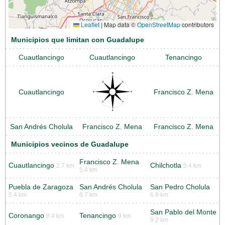
Leaflet
|
Map data ©
OpenStreetMap
contributors
Municipios que limitan con Guadalupe
Cuautlancingo
Cuautlancingo
Tenancingo
Cuautlancingo
Francisco Z. Mena
San Andrés Cholula
Francisco Z. Mena
Francisco Z. Mena
Municipios vecinos de Guadalupe
Francisco Z. Mena
Cuautlancingo
Chilchotla
2.7 km
5.4 km
5.4 km
Puebla de Zaragoza
San Andrés Cholula
San Pedro Cholula
5.4 km
6.7 km
6.9 km
San Pablo del Monte
Coronango
Tenancingo
8.4 km
9 km
9.2 km