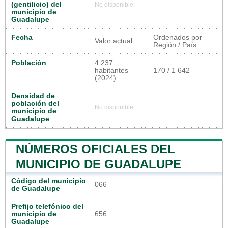
(gentilicio) del
No disponible
municipio de
Guadalupe
Fecha
Ordenados por
Valor actual
Región / País
Población
4 237
habitantes
170 / 1 642
(2024)
Densidad de
población del
No disponible
municipio de
Guadalupe
NÚMEROS OFICIALES DEL
MUNICIPIO DE GUADALUPE
Código del municipio
066
de Guadalupe
Prefijo telefónico del
municipio de
656
Guadalupe