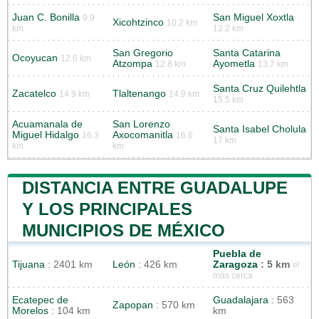
Juan C. Bonilla
San Miguel Xoxtla
9.9
Xicohtzinco
10.2 km
km
12.2 km
San Gregorio
Santa Catarina
Ocoyucan
12.6 km
Atzompa
Ayometla
12.8 km
13.7 km
Santa Cruz Quilehtla
Zacatelco
Tlaltenango
14.9 km
14.9 km
15.5 km
Acuamanala de
San Lorenzo
Santa Isabel Cholula
Miguel Hidalgo
Axocomanitla
16.3
16.6
17 km
km
km
DISTANCIA ENTRE GUADALUPE
Y LOS PRINCIPALES
MUNICIPIOS DE MÉXICO
Puebla de
Tijuana
: 2401 km
León
: 426 km
Zaragoza
: 5 km
el
más cerca
Ecatepec de
Guadalajara
: 563
Zapopan
: 570 km
Morelos
: 104 km
km