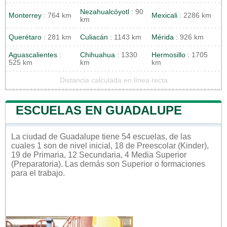
Nezahualcóyotl
: 90
Monterrey
: 764 km
Mexicali
: 2286 km
km
Querétaro
: 281 km
Culiacán
: 1143 km
Mérida
: 926 km
Aguascalientes
:
Chihuahua
: 1330
Hermosillo
: 1705
525 km
km
km
Distancia calculada en línea recta
ESCUELAS EN GUADALUPE
La ciudad de Guadalupe tiene 54 escuelas, de las
cuales 1 son de nivel inicial, 18 de Preescolar (Kinder),
19 de Primaria, 12 Secundaria, 4 Media Superior
(Preparatoria). Las demás son Superior o formaciones
para el trabajo.