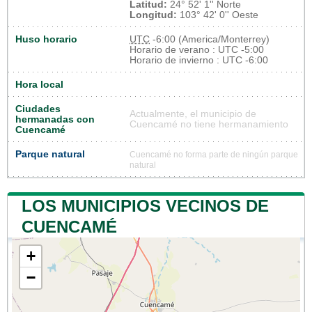
Latitud:
24° 52' 1'' Norte
Longitud:
103° 42' 0'' Oeste
Huso horario
UTC
-6:00 (America/Monterrey)
Horario de verano : UTC -5:00
Horario de invierno : UTC -6:00
Hora local
Ciudades
Actualmente, el municipio de
hermanadas con
Cuencamé no tiene hermanamiento
Cuencamé
Parque natural
Cuencamé no forma parte de ningún parque
natural
LOS MUNICIPIOS VECINOS DE
CUENCAMÉ
+
−