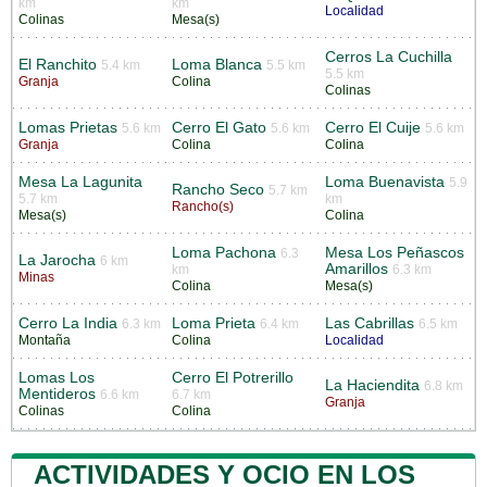
km
km
Localidad
Colinas
Mesa(s)
Cerros La Cuchilla
El Ranchito
Loma Blanca
5.4 km
5.5 km
5.5 km
Granja
Colina
Colinas
Lomas Prietas
Cerro El Gato
Cerro El Cuije
5.6 km
5.6 km
5.6 km
Granja
Colina
Colina
Mesa La Lagunita
Loma Buenavista
5.9
Rancho Seco
5.7 km
5.7 km
km
Rancho(s)
Mesa(s)
Colina
Loma Pachona
Mesa Los Peñascos
6.3
La Jarocha
6 km
Amarillos
km
6.3 km
Minas
Colina
Mesa(s)
Cerro La India
Loma Prieta
Las Cabrillas
6.3 km
6.4 km
6.5 km
Montaña
Colina
Localidad
Lomas Los
Cerro El Potrerillo
La Haciendita
6.8 km
Mentideros
6.6 km
6.7 km
Granja
Colinas
Colina
ACTIVIDADES Y OCIO EN LOS