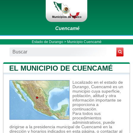
Cuencamé
Estado de Durango
>
Municipio Cuencamé
EL MUNICIPIO DE CUENCAMÉ
Localizado en el estado de
Durango, Cuencamé es un
municipio cuya superficie,
población, altitud y otra
información importante se
proporciona a
continuación.
Para todos sus
procedimientos
administrativos, puede
dirigirse a la presidencia municipal de Cuencamé en la
dirección y horarios indicados en esta página, o contactar al