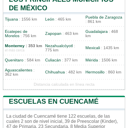
DE MÉXICO
Puebla de Zaragoza
Tijuana
: 1556 km
León
: 465 km
: 861 km
Ecatepec de
Guadalajara
: 468
Zapopan
: 463 km
Morelos
: 756 km
km
Monterrey
: 353 km
Nezahualcóyotl
:
Mexicali
: 1435 km
775 km
el más cerca
Querétaro
: 584 km
Culiacán
: 377 km
Mérida
: 1506 km
Aguascalientes
:
Chihuahua
: 482 km
Hermosillo
: 860 km
362 km
Distancia calculada en línea recta
ESCUELAS EN CUENCAMÉ
La ciudad de Cuencamé tiene 122 escuelas, de las
cuales 2 son de nivel inicial, 39 de Preescolar (Kinder),
47 de Primaria, 23 Secundaria, 8 Media Superior