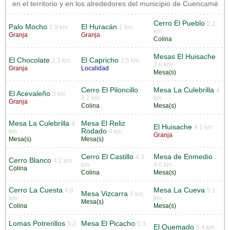
en el territorio y en los alrededores del municipio de Cuencamé
Cerro El Pueblo
2.2
Palo Mocho
El Huracán
1.9 km
2 km
km
Granja
Granja
Colina
Mesas El Huisache
El Chocolate
El Capricho
2.3 km
2.5 km
2.6 km
Granja
Localidad
Mesa(s)
Cerro El Piloncillo
Mesa La Culebrilla
4
El Acevaleño
3 km
3.2 km
km
Granja
Colina
Mesa(s)
Mesa La Culebrilla
Mesa El Reliz
4
El Huisache
4.1 km
Rodado
km
4 km
Granja
Mesa(s)
Mesa(s)
Cerro El Castillo
Mesa de Enmedio
4.3
Cerro Blanco
4.2 km
km
4.6 km
Colina
Colina
Mesa(s)
Cerro La Cuesta
Mesa La Cueva
4.8
5.1
Mesa Vizcarra
5 km
km
km
Mesa(s)
Colina
Mesa(s)
Lomas Potrerillos
Mesa El Picacho
5.2
5.3
El Quemado
5.4 km