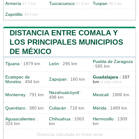
Armería
Tuxcacuesco
Tuxpan
47.7 km
47.9 km
48.1 km
Zapotiltic
49.5 km
DISTANCIA ENTRE COMALA Y
LOS PRINCIPALES MUNICIPIOS
DE MÉXICO
Puebla de Zaragoza
Tijuana
: 1979 km
León
: 296 km
: 585 km
Ecatepec de
Guadalajara
: 157
Zapopan
: 160 km
Morelos
: 494 km
km
el más cerca
Nezahualcóyotl
:
Monterrey
: 791 km
Mexicali
: 1886 km
498 km
Querétaro
: 380 km
Culiacán
: 718 km
Mérida
: 1489 km
Aguascalientes
:
Chihuahua
: 1063
Hermosillo
: 1309
324 km
km
km
Distancia calculada en línea recta