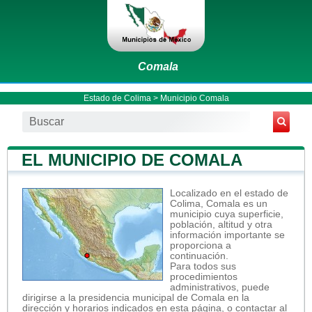
Comala
Estado de Colima
>
Municipio Comala
EL MUNICIPIO DE COMALA
Localizado en el estado de
Colima, Comala es un
municipio cuya superficie,
población, altitud y otra
información importante se
proporciona a
continuación.
Para todos sus
procedimientos
administrativos, puede
dirigirse a la presidencia municipal de Comala en la
dirección y horarios indicados en esta página, o contactar al