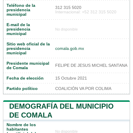
Teléfono de la
312 315 5020
presidencia
Internacional: +52 312 315 5020
municipal
E-mail de la
presidencia
No disponible
municipal
Sitio web oficial de la
presidencia
comala.gob.mx
municipal
Presidente municipal
FELIPE DE JESUS MICHEL SANTANA
de Comala
Fecha de elección
15 Octubre 2021
Partido político
COALICIÓN VA POR COLIMA
DEMOGRAFÍA DEL MUNICIPIO
DE COMALA
Nombre de los
habitantes
No disponible