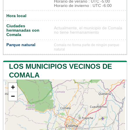
Horario de verano : UTC -5:00
Horario de invierno : UTC -6:00
Hora local
Ciudades
Actualmente, el municipio de Comala
hermanadas con
no tiene hermanamiento
Comala
Parque natural
Comala no forma parte de ningún parque
natural
LOS MUNICIPIOS VECINOS DE
COMALA
+
−