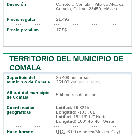
Dirección
Carretera Comala - Villa de Álvarez,
Comala, Colima, 28450, México
Precio regular
21.49$
Precio premium
17.5$
TERRITORIO DEL MUNICIPIO DE
COMALA
Superficie del
25 409 hectáreas
municipio de Comala
254,09 km²
(98,10 sq mi)
Altitud del municipio
594 metros de altitud
de Comala
Coordenadas
Latitud:
19.3215
geográficas
Longitud:
-103.761
Latitud:
19° 19' 17'' Norte
Longitud:
103° 45' 40'' Oeste
Huso horario
UTC
-6:00 (America/Mexico_City)