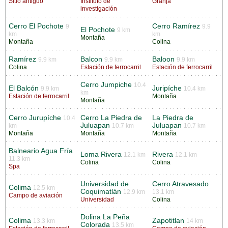
Sitio antiguo
Instituto de
Granja
investigación
Cerro El Pochote
Cerro Ramírez
9
9.9
El Pochote
9 km
km
km
Montaña
Montaña
Colina
Ramírez
Balcon
Baloon
9.9 km
9.9 km
9.9 km
Colina
Estación de ferrocarril
Estación de ferrocarril
Cerro Jumpiche
10.4
El Balcón
Juripíche
9.9 km
10.4 km
km
Estación de ferrocarril
Montaña
Montaña
Cerro Jurupíche
Cerro La Piedra de
La Piedra de
10.4
Juluapan
Juluapan
km
10.7 km
10.7 km
Montaña
Montaña
Montaña
Balneario Agua Fría
Loma Rivera
Rivera
12.1 km
12.1 km
11.3 km
Colina
Colina
Spa
Universidad de
Cerro Atravesado
Colima
12.5 km
Coquimatlán
12.9 km
13.1 km
Campo de aviación
Universidad
Colina
Dolina La Peña
Colima
Zapotitlan
13.3 km
14 km
Colorada
13.5 km