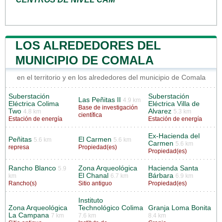
LOS ALREDEDORES DEL
MUNICIPIO DE COMALA
en el territorio y en los alrededores del municipio de Comala
Suberstación
Suberstación
Las Peñitas II
4.9 km
Eléctrica Colima
Eléctrica Villa de
Base de investigación
Two
Alvarez
4.8 km
5.3 km
científica
Estación de energía
Estación de energía
Ex-Hacienda del
Peñitas
El Carmen
5.6 km
5.6 km
Carmen
5.6 km
represa
Propiedad(es)
Propiedad(es)
Rancho Blanco
Zona Arqueológica
Hacienda Santa
5.9
El Chanal
Bárbara
km
6.7 km
6.9 km
Rancho(s)
Sitio antiguo
Propiedad(es)
Instituto
Zona Arqueológica
Technológico Colima
Granja Loma Bonita
La Campana
7 km
7.6 km
8.4 km