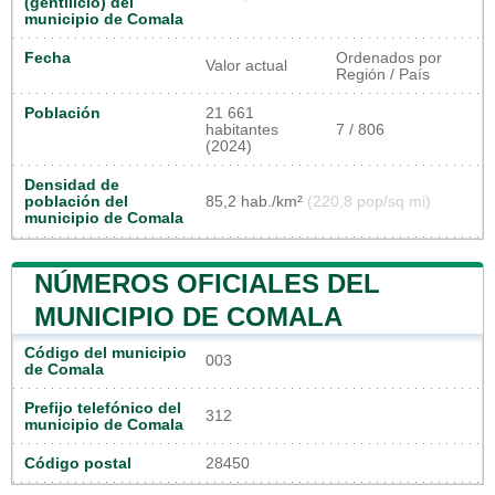
(gentilicio) del
municipio de Comala
Fecha
Ordenados por
Valor actual
Región / País
Población
21 661
habitantes
7 / 806
(2024)
Densidad de
población del
85,2 hab./km²
(220,8 pop/sq mi)
municipio de Comala
NÚMEROS OFICIALES DEL
MUNICIPIO DE COMALA
Código del municipio
003
de Comala
Prefijo telefónico del
312
municipio de Comala
Código postal
28450