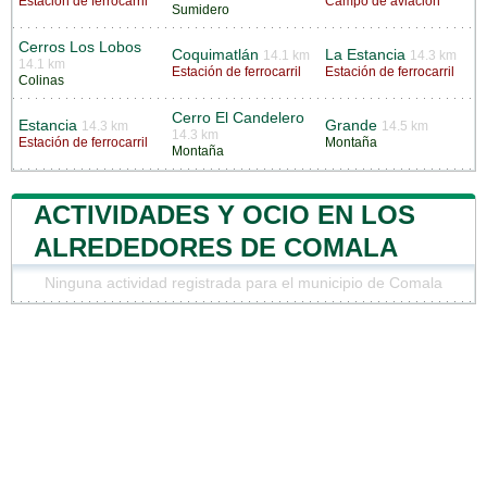
Estación de ferrocarril
Campo de aviación
Sumidero
Cerros Los Lobos
Coquimatlán
La Estancia
14.1 km
14.3 km
14.1 km
Estación de ferrocarril
Estación de ferrocarril
Colinas
Cerro El Candelero
Estancia
Grande
14.3 km
14.5 km
14.3 km
Estación de ferrocarril
Montaña
Montaña
ACTIVIDADES Y OCIO EN LOS
ALREDEDORES DE COMALA
Ninguna actividad registrada para el municipio de Comala