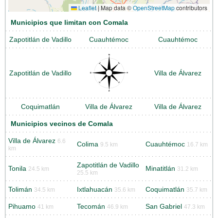
Leaflet
|
Map data ©
OpenStreetMap
contributors
Municipios que limitan con Comala
Zapotitlán de Vadillo
Cuauhtémoc
Cuauhtémoc
Zapotitlán de Vadillo
Villa de Álvarez
Coquimatlán
Villa de Álvarez
Villa de Álvarez
Municipios vecinos de Comala
Villa de Álvarez
6.6
Colima
Cuauhtémoc
9.5 km
16.7 km
km
Zapotitlán de Vadillo
Tonila
Minatitlán
24.5 km
31.2 km
25.5 km
Tolimán
Ixtlahuacán
Coquimatlán
34.5 km
35.6 km
35.7 km
Pihuamo
Tecomán
San Gabriel
41 km
46.9 km
47.3 km