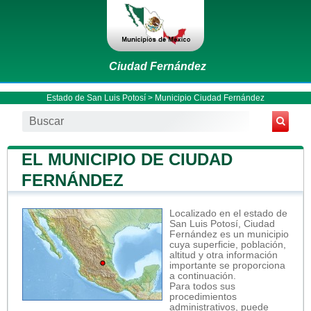
Ciudad Fernández
Estado de San Luis Potosí
>
Municipio Ciudad Fernández
EL MUNICIPIO DE CIUDAD
FERNÁNDEZ
Localizado en el estado de
San Luis Potosí, Ciudad
Fernández es un municipio
cuya superficie, población,
altitud y otra información
importante se proporciona
a continuación.
Para todos sus
procedimientos
administrativos, puede