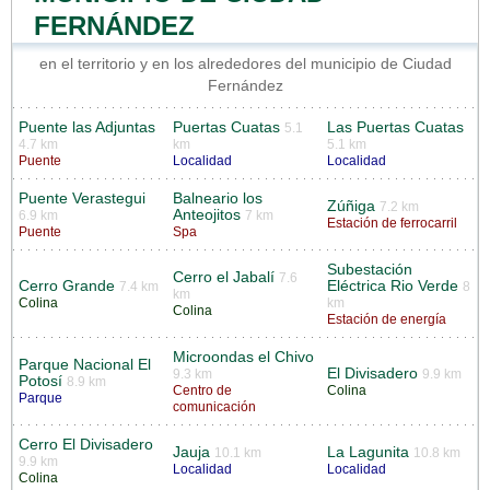
FERNÁNDEZ
en el territorio y en los alrededores del municipio de Ciudad
Fernández
Puente las Adjuntas
Puertas Cuatas
Las Puertas Cuatas
5.1
4.7 km
km
5.1 km
Puente
Localidad
Localidad
Puente Verastegui
Balneario los
Zúñiga
7.2 km
Anteojitos
6.9 km
7 km
Estación de ferrocarril
Puente
Spa
Subestación
Cerro el Jabalí
7.6
Cerro Grande
Eléctrica Rio Verde
7.4 km
8
km
Colina
km
Colina
Estación de energía
Microondas el Chivo
Parque Nacional El
El Divisadero
9.3 km
9.9 km
Potosí
8.9 km
Centro de
Colina
Parque
comunicación
Cerro El Divisadero
Jauja
La Lagunita
10.1 km
10.8 km
9.9 km
Localidad
Localidad
Colina