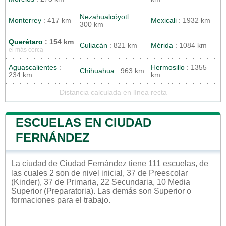
Nezahualcóyotl
:
Monterrey
: 417 km
Mexicali
: 1932 km
300 km
Querétaro
: 154 km
Culiacán
: 821 km
Mérida
: 1084 km
el más cerca
Aguascalientes
:
Hermosillo
: 1355
Chihuahua
: 963 km
234 km
km
Distancia calculada en línea recta
ESCUELAS EN CIUDAD
FERNÁNDEZ
La ciudad de Ciudad Fernández tiene 111 escuelas, de
las cuales 2 son de nivel inicial, 37 de Preescolar
(Kinder), 37 de Primaria, 22 Secundaria, 10 Media
Superior (Preparatoria). Las demás son Superior o
formaciones para el trabajo.