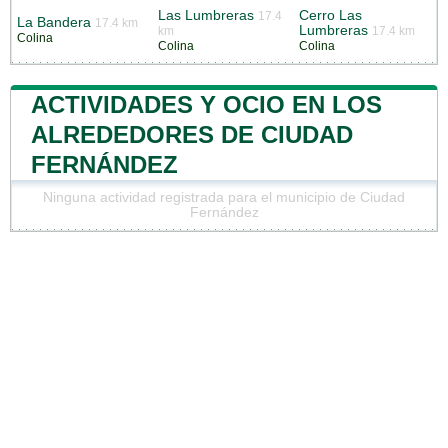
Las Lumbreras
Cerro Las
17.4
La Bandera
17.4 km
Lumbreras
km
17.4 km
Colina
Colina
Colina
ACTIVIDADES Y OCIO EN LOS
ALREDEDORES DE CIUDAD
FERNÁNDEZ
Ninguna actividad registrada para el municipio de Ciudad
Fernández