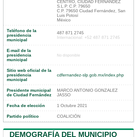
CENTRO, CIUDAD FERNANDEZ
S.L.P. C.P. 79650
C.P. 79650 Ciudad Fernández, San
Luis Potosí
México
Teléfono de la
487 871 2745
presidencia
Internacional: +52 487 871 2745
municipal
E-mail de la
presidencia
No disponible
municipal
Sitio web oficial de la
presidencia
cdfernandez-slp.gob.mx/index.php
municipal
Presidente municipal
MARCO ANTONIO GONZALEZ
de Ciudad Fernández
JASSO
Fecha de elección
1 Octubre 2021
Partido político
COALICIÓN
DEMOGRAFÍA DEL MUNICIPIO