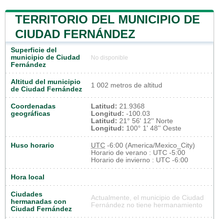
TERRITORIO DEL MUNICIPIO DE
CIUDAD FERNÁNDEZ
Superficie del
municipio de Ciudad
No disponible
Fernández
Altitud del municipio
1 002 metros de altitud
de Ciudad Fernández
Coordenadas
Latitud:
21.9368
geográficas
Longitud:
-100.03
Latitud:
21° 56' 12'' Norte
Longitud:
100° 1' 48'' Oeste
Huso horario
UTC
-6:00 (America/Mexico_City)
Horario de verano : UTC -5:00
Horario de invierno : UTC -6:00
Hora local
Ciudades
Actualmente, el municipio de Ciudad
hermanadas con
Fernández no tiene hermanamiento
Ciudad Fernández