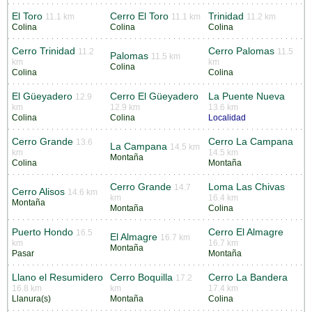
El Toro
Cerro El Toro
Trinidad
11.1 km
11.1 km
11.2 km
Colina
Colina
Colina
Cerro Trinidad
Cerro Palomas
11.2
11.5
Palomas
11.5 km
km
km
Colina
Colina
Colina
El Güeyadero
Cerro El Güeyadero
La Puente Nueva
12.9
km
12.9 km
13.6 km
Colina
Colina
Localidad
Cerro Grande
Cerro La Campana
13.6
La Campana
14.5 km
km
14.5 km
Montaña
Colina
Montaña
Cerro Grande
Loma Las Chivas
14.7
Cerro Alisos
14.6 km
km
16.4 km
Montaña
Montaña
Colina
Puerto Hondo
Cerro El Almagre
16.5
El Almagre
16.7 km
km
16.7 km
Montaña
Pasar
Montaña
Llano el Resumidero
Cerro Boquilla
Cerro La Bandera
17.2
16.8 km
km
17.4 km
Llanura(s)
Montaña
Colina