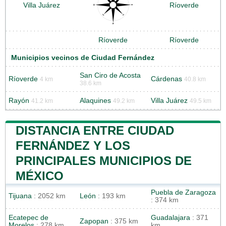
Villa Juárez
Ríoverde
Ríoverde
Ríoverde
Municipios vecinos de Ciudad Fernández
San Ciro de Acosta
Ríoverde
Cárdenas
4 km
40.8 km
38.6 km
Rayón
Alaquines
Villa Juárez
41.2 km
49.2 km
49.5 km
DISTANCIA ENTRE CIUDAD
FERNÁNDEZ Y LOS
PRINCIPALES MUNICIPIOS DE
MÉXICO
Puebla de Zaragoza
Tijuana
: 2052 km
León
: 193 km
: 374 km
Ecatepec de
Guadalajara
: 371
Zapopan
: 375 km
Morelos
: 278 km
km